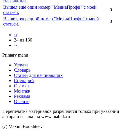
Васечкина»
Вышел ещё один номер "МедиаПрофи" с моей
0
статьёй.
Вышел очередной номер "МедиаПрофи" с моей
0
статьёй.
‹‹
24 из 130
››
Primary menu
Услуги
Словарь
Статьи для начинающих
Сценарий
Съёмка
Монтаж
Реклама
О сайте
Перепечатка материалов разрешается только при указании
автора и ссылке на www.mabuk.ru
(c) Maхim Boukhteev