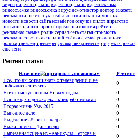
видео
видеопродакшн
видео продакшн
видеореклама
видеосъемка
видеосьемка
вирус
демотиватор
доктор
заказать
рекламный ролик
звук
зомби
игра
кино
книга
монтаж
новости
новости сайта
новый год
озвучка
пилот
пиратство
постапокалипсис
проект
промо
психология
рейтинг
рекламная сьемка
ролик
сериал
сеть
статья
стоимость
рекламного ролика
сценарий
съёмка
сьемка рекламного
ролика
трейлер
трейлеры
фильм
шварценеггер
эффекты
юмор
ещё теги
Рейтинг статей
Название
Рейтинг
Всё, что вы хотели знать о телевидении и не
0
побоялись спросить
Всех с наступающим Новым годом!
0
Вся правда о договорах с киноработниками
0
Вторая жизнь Уве, 2015
0
Выгодное дело
0
Выделение области в кадре.
0
Выживание на Дискавери
0
Вырезанная сцена из «Каникулы Петрова и
0