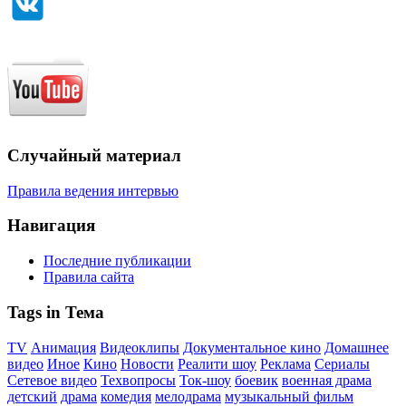
Случайный материал
Правила ведения интервью
Навигация
Последние публикации
Правила сайта
Tags in Тема
TV
Анимация
Видеоклипы
Документальное кино
Домашнее
видео
Иное
Кино
Новости
Реалити шоу
Реклама
Сериалы
Сетевое видео
Техвопросы
Ток-шоу
боевик
военная драма
детский
драма
комедия
мелодрама
музыкальный фильм