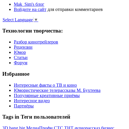
Mak_Sim's блог
Войдите на сайт
для отправки комментариев
Select Language
▼
Технологии творчества:
Разбор кинотрейлеров
Рецензии
Юмор
Статьи
Форум
Избранное
Интересные факты о ТВ и кино
Юмористические телерассказы М. Бухтеева
Популярные креативные приёмы
Интересное видео
Партнёры
Tags in Теги пользователей
3D
bang
big
МедиаПрофи
СТС
ТНТ
аудиорассказ
бизнес