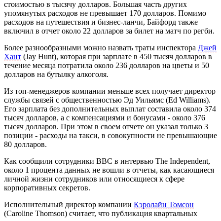
стоимостью в тысячу долларов. Большая часть других
упомянутых расходов не превышает 170 долларов. Помимо
расходов на путешествия и бизнес-ланчи, Байфорд также
включил в отчет около 22 долларов за билет на матч по регби.
Более разнообразными можно назвать траты инспектора
Джей
Хант
(Jay Hunt), которая при зарплате в 450 тысяч долларов в
течение месяца потратила около 236 долларов на цветы и 50
долларов на бутылку алкоголя.
Из топ-менеджеров компании меньше всех получает директор
службы связей с общественностью Эд Уильямс (Ed Williams).
Его зарплата без дополнительных выплат составила около 374
тысяч долларов, а с компенсациями и бонусами - около 376
тысяч долларов. При этом в своем отчете он указал только 3
позиции - расходы на такси, в совокупности не превышающие
80 долларов.
Как сообщили сотрудники BBC в интервью The Independent,
около 1 процента данных не вошли в отчеты, как касающиеся
личной жизни сотрудников или относящиеся к сфере
корпоративных секретов.
Исполнительный директор компании
Кэролайн Томсон
(Caroline Thomson) считает, что публикация квартальных