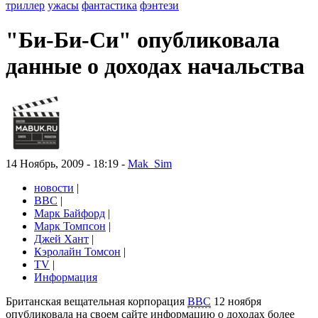
триллер
ужасы
фантастика
фэнтези
"Би-Би-Си" опубликовала
данные о доходах начальства
14 Ноябрь, 2009 - 18:19 -
Mak_Sim
новости
|
BBC
|
Марк Байфорд
|
Марк Томпсон
|
Джей Хант
|
Кэролайн Томсон
|
TV
|
Информация
Британская вещательная корпорация
BBC
12 ноября
опубликовала на своем сайте информацию о доходах более