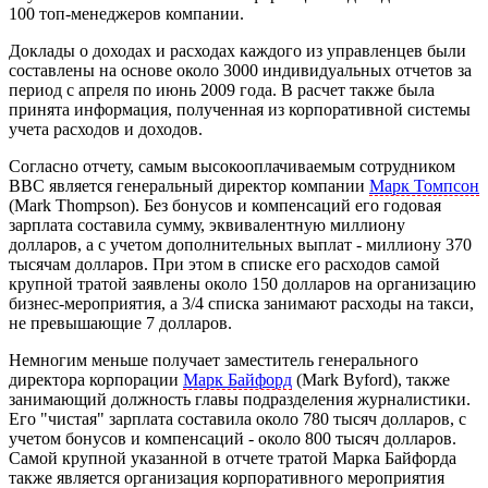
100 топ-менеджеров компании.
Доклады о доходах и расходах каждого из управленцев были
составлены на основе около 3000 индивидуальных отчетов за
период с апреля по июнь 2009 года. В расчет также была
принята информация, полученная из корпоративной системы
учета расходов и доходов.
Согласно отчету, самым высокооплачиваемым сотрудником
BBC является генеральный директор компании
Марк Томпсон
(Mark Thompson). Без бонусов и компенсаций его годовая
зарплата составила сумму, эквивалентную миллиону
долларов, а с учетом дополнительных выплат - миллиону 370
тысячам долларов. При этом в списке его расходов самой
крупной тратой заявлены около 150 долларов на организацию
бизнес-мероприятия, а 3/4 списка занимают расходы на такси,
не превышающие 7 долларов.
Немногим меньше получает заместитель генерального
директора корпорации
Марк Байфорд
(Mark Byford), также
занимающий должность главы подразделения журналистики.
Его "чистая" зарплата составила около 780 тысяч долларов, с
учетом бонусов и компенсаций - около 800 тысяч долларов.
Самой крупной указанной в отчете тратой Марка Байфорда
также является организация корпоративного мероприятия