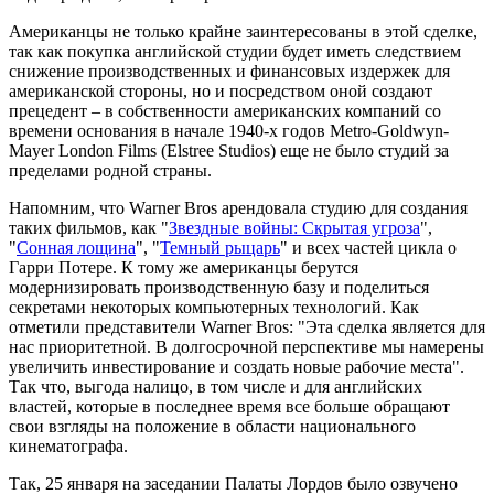
Американцы не только крайне заинтересованы в этой сделке,
так как покупка английской студии будет иметь следствием
снижение производственных и финансовых издержек для
американской стороны, но и посредством оной создают
прецедент – в собственности американских компаний со
времени основания в начале 1940-х годов Metro-Goldwyn-
Mayer London Films (Elstree Studios) еще не было студий за
пределами родной страны.
Напомним, что Warner Bros арендовала студию для создания
таких фильмов, как "
Звездные войны: Скрытая угроза
",
"
Сонная лощина
", "
Темный рыцарь
" и всех частей цикла о
Гарри Потере. К тому же американцы берутся
модернизировать производственную базу и поделиться
секретами некоторых компьютерных технологий. Как
отметили представители Warner Bros: "Эта сделка является для
нас приоритетной. В долгосрочной перспективе мы намерены
увеличить инвестирование и создать новые рабочие места".
Так что, выгода налицо, в том числе и для английских
властей, которые в последнее время все больше обращают
свои взгляды на положение в области национального
кинематографа.
Так, 25 января на заседании Палаты Лордов было озвучено