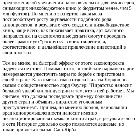
предложение об увеличении налоговых льгот для режиссеров,
снимающих низкобюджетное кино (с бюджетом менее, чем 5
млн фунтов). По мнению экспертов такая мера
поспособствует росту окупаемости подобного рода
кинопроектов, в результате чего создатели низкобюджетное
кино, чаще всего, как показывает практика, арт-хаусного
направления, на сэкономленные деньги смогут проводить
более грамотную "раскрутку" своих творений, а,
соответственно, и дальнейшее привлечение инвестиций в
свои проекты.
Тем не менее, на быстрый эффект от этого законопроекта
надеяться не стоит. Помимо этого, английские парламентарии
намереваются ужесточить меры по борьбе с пиратством в
своей стране. Как отметил глава отдела Палаты Лордов по
связям с общественностью лорд Фаулер: "Пиратство наносит
большой ущерб киноиндустрии и тем, кто в ней работает. Мы
считаем, что должны последовать примеру большинства
других стран и объявить пиратство уголовным
преступлением". Причем, по мнению лордов, наибольший
вред кинопромышленности наносит именно
несанкционированная съемка в кинотеатрах, в результате чего
в сети Интернет довольно скоро появляются дешевые, но
такие привлекательные Cam-Rip’ы.