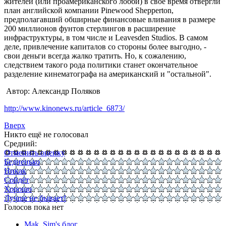
жителей (или проамериканского лобби) в свое время отвергли
план английской компании Pinewood Shepperton,
предполагавший обширные финансовые вливания в размере
200 миллионов фунтов стерлингов в расширение
инфраструктуры, в том числе и Leavesden Studios. В самом
деле, привлечение капиталов со стороны более выгодно, -
свои деньги всегда жалко тратить. Но, к сожалению,
следствием такого рода политики станет окончательное
разделение кинематографа на американский и "остальной".
Автор: Александр Поляков
http://www.kinonews.ru/article_6873/
Вверх
Никто ещё не голосовал
Средний:
Отменить оценку
Бедненько
Никак
Сойдёт
Хорошо
Лучше не бывает!
Голосов пока нет
Mak_Sim's блог