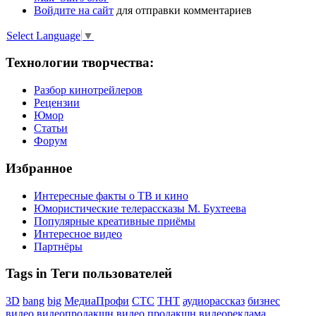
Войдите на сайт
для отправки комментариев
Select Language
▼
Технологии творчества:
Разбор кинотрейлеров
Рецензии
Юмор
Статьи
Форум
Избранное
Интересные факты о ТВ и кино
Юмористические телерассказы М. Бухтеева
Популярные креативные приёмы
Интересное видео
Партнёры
Tags in Теги пользователей
3D
bang
big
МедиаПрофи
СТС
ТНТ
аудиорассказ
бизнес
видео
видеопродакшн
видео продакшн
видеореклама