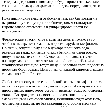
Теперь же дирекция кинотеатров будет применять жесткие
санкции, вплоть до конфискации видео-оборудования, чего
раньше не наблюдалось.
Пока английские власти озабочены тем, как бы подтянуть
национальную индустрию к общемировым стандартам, в
Европе такого стремления к унифицированности не
наблюдается.
Французские власти готовы платить деньги только за то,
чтобы в их стране снимались дорогие зарубежные фильмы.
По плану, озвученному еще в декабре прошлого года,
режиссеры таких фильмов, откуда бы они не были родом,
получат весомые скидки. Самое главное – доказать, что
планируемое кино имеет отсылки к общеевропейской и
французской культуре. Будет ли дан “зеленый свет” подобным
проектам будет решать Центр национальной кинематографии
совместно с Film France.
Любопытная ситуация: европейский кинематограф пытается
выйти из кризиса за счет «чужих» средств. И на привлечение
иностранных инвесторов сегодня, видимо, делается основная
ставка. Возвращаясь к новости о предстоящей покупке
американцами Leavesden Studios, нелишним будет отметить,
что местные власти, не без давления со стороны местных