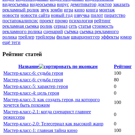
видеосъемка
видеосьемка
вирус
демотиватор
доктор
заказать
рекламный ролик
звук
зомби
игра
кино
книга
монтаж
новости
новости сайта
новый год
озвучка
пилот
пиратство
постапокалипсис
проект
промо
психология
рейтинг
рекламная сьемка
ролик
сериал
сеть
статья
стоимость
рекламного ролика
сценарий
съёмка
сьемка рекламного
ролика
трейлер
трейлеры
фильм
шварценеггер
эффекты
юмор
ещё теги
Рейтинг статей
Название
Рейтинг
Мастер-класс-6: судьба героя
100
Мастер-класс-6: судьба героя
80
Мастер-класс-5: характер героя
0
Мастер-класс-4: цель героя
0
Мастер-класс-3: как создать героя, на которого
100
хочется быть похожим
Мастер-класс-2.1: когда сценарист главнее
0
режиссера
Мастер-класс-2.0: Телесериал как высокий жанр
0
Мастер-класс-1: главная тайна кино
100