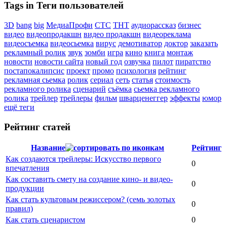
Tags in Теги пользователей
3D
bang
big
МедиаПрофи
СТС
ТНТ
аудиорассказ
бизнес
видео
видеопродакшн
видео продакшн
видеореклама
видеосъемка
видеосьемка
вирус
демотиватор
доктор
заказать
рекламный ролик
звук
зомби
игра
кино
книга
монтаж
новости
новости сайта
новый год
озвучка
пилот
пиратство
постапокалипсис
проект
промо
психология
рейтинг
рекламная сьемка
ролик
сериал
сеть
статья
стоимость
рекламного ролика
сценарий
съёмка
сьемка рекламного
ролика
трейлер
трейлеры
фильм
шварценеггер
эффекты
юмор
ещё теги
Рейтинг статей
Название
Рейтинг
Как создаются трейлеры: Искусство первого
0
впечатления
Как составить смету на создание кино- и видео-
0
продукции
Как стать культовым режиссером? (семь золотых
0
правил)
Как стать сценаристом
0