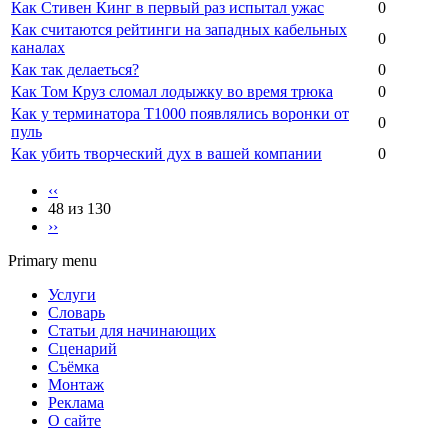
Как Стивен Кинг в первый раз испытал ужас
0
Как считаются рейтинги на западных кабельных
0
каналах
Как так делаеться?
0
Как Том Круз сломал лодыжку во время трюка
0
Как у терминатора Т1000 появлялись воронки от
0
пуль
Как убить творческий дух в вашей компании
0
‹‹
48 из 130
››
Primary menu
Услуги
Словарь
Статьи для начинающих
Сценарий
Съёмка
Монтаж
Реклама
О сайте