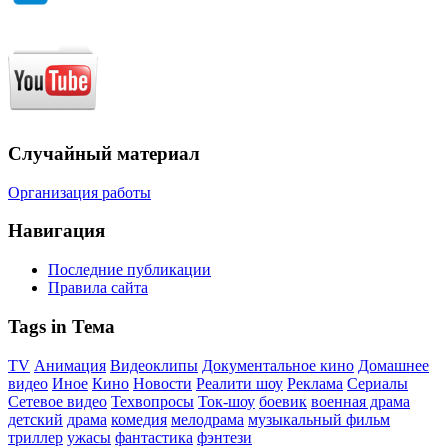
Случайный материал
Организация работы
Навигация
Последние публикации
Правила сайта
Tags in Тема
TV
Анимация
Видеоклипы
Документальное кино
Домашнее
видео
Иное
Кино
Новости
Реалити шоу
Реклама
Сериалы
Сетевое видео
Техвопросы
Ток-шоу
боевик
военная драма
детский
драма
комедия
мелодрама
музыкальный фильм
триллер
ужасы
фантастика
фэнтези