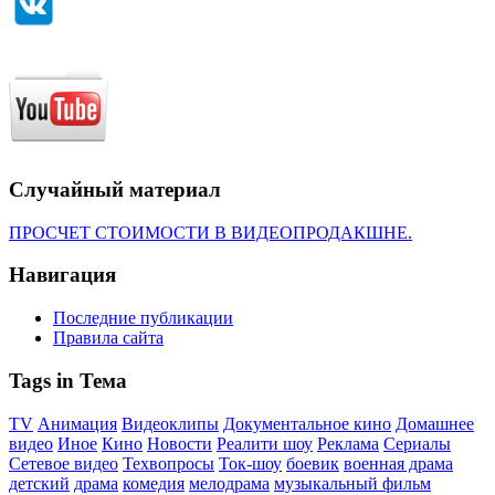
Случайный материал
ПРОСЧЕТ СТОИМОСТИ В ВИДЕОПРОДАКШНЕ.
Навигация
Последние публикации
Правила сайта
Tags in Тема
TV
Анимация
Видеоклипы
Документальное кино
Домашнее
видео
Иное
Кино
Новости
Реалити шоу
Реклама
Сериалы
Сетевое видео
Техвопросы
Ток-шоу
боевик
военная драма
детский
драма
комедия
мелодрама
музыкальный фильм