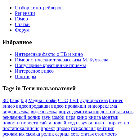
Разбор кинотрейлеров
Рецензии
Юмор
Статьи
Форум
Избранное
Интересные факты о ТВ и кино
Юмористические телерассказы М. Бухтеева
Популярные креативные приёмы
Интересное видео
Партнёры
Tags in Теги пользователей
3D
bang
big
МедиаПрофи
СТС
ТНТ
аудиорассказ
бизнес
видео
видеопродакшн
видео продакшн
видеореклама
видеосъемка
видеосьемка
вирус
демотиватор
доктор
заказать
рекламный ролик
звук
зомби
игра
кино
книга
монтаж
новости
новости сайта
новый год
озвучка
пилот
пиратство
постапокалипсис
проект
промо
психология
рейтинг
рекламная сьемка
ролик
сериал
сеть
статья
стоимость