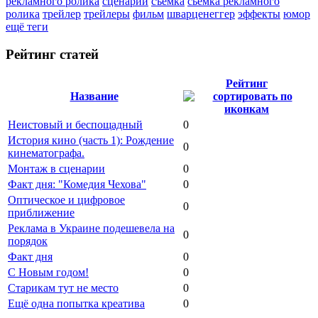
рекламного ролика
сценарий
съёмка
сьемка рекламного
ролика
трейлер
трейлеры
фильм
шварценеггер
эффекты
юмор
ещё теги
Рейтинг статей
Рейтинг
Название
Неистовый и беспощадный
0
История кино (часть 1): Рождение
0
кинематографа.
Монтаж в сценарии
0
Факт дня: "Комедия Чехова"
0
Оптическое и цифровое
0
приближение
Реклама в Украине подешевела на
0
порядок
Факт дня
0
С Новым годом!
0
Старикам тут не место
0
Ещё одна попытка креатива
0