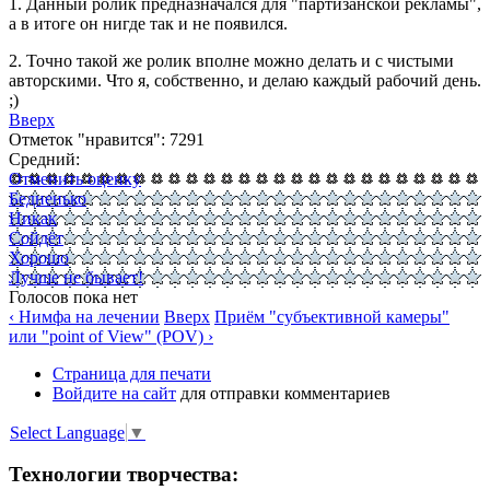
1. Данный ролик предназначался для "партизанской рекламы",
а в итоге он нигде так и не появился.
2. Точно такой же ролик вполне можно делать и с чистыми
авторскими. Что я, собственно, и делаю каждый рабочий день.
;)
Вверх
Отметок "нравится": 7291
Средний:
Отменить оценку
Бедненько
Никак
Сойдёт
Хорошо
Лучше не бывает!
Голосов пока нет
‹ Нимфа на лечении
Вверх
Приём "субъективной камеры"
или "point of View" (POV) ›
Страница для печати
Войдите на сайт
для отправки комментариев
Select Language
▼
Технологии творчества: