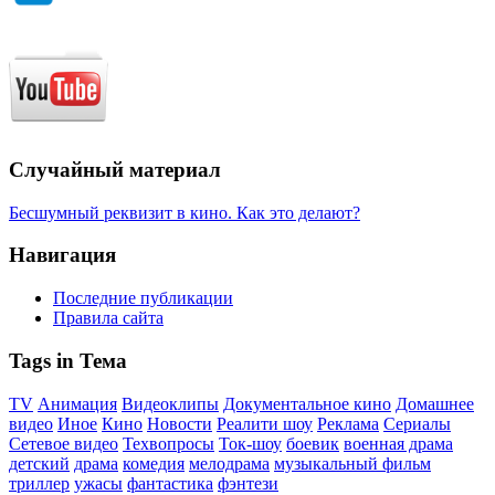
Случайный материал
Бесшумный реквизит в кино. Как это делают?
Навигация
Последние публикации
Правила сайта
Tags in Тема
TV
Анимация
Видеоклипы
Документальное кино
Домашнее
видео
Иное
Кино
Новости
Реалити шоу
Реклама
Сериалы
Сетевое видео
Техвопросы
Ток-шоу
боевик
военная драма
детский
драма
комедия
мелодрама
музыкальный фильм
триллер
ужасы
фантастика
фэнтези