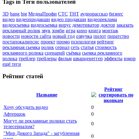
Tags in Теги пользователей
3D
bang
big
МедиаПрофи
СТС
ТНТ
аудиорассказ
бизнес
видео
видеопродакшн
видео продакшн
видеореклама
видеосъемка
видеосьемка
вирус
демотиватор
доктор
заказать
рекламный ролик
звук
зомби
игра
кино
книга
монтаж
новости
новости сайта
новый год
озвучка
пилот
пиратство
постапокалипсис
проект
промо
психология
рейтинг
рекламная сьемка
ролик
сериал
сеть
статья
стоимость
рекламного ролика
сценарий
съёмка
сьемка рекламного
ролика
трейлер
трейлеры
фильм
шварценеггер
эффекты
юмор
ещё теги
Рейтинг статей
Рейтинг
Название
Хочу обсудить видео
0
Афтершок
0
Могут ли рекламные ролики стать
0
телесериалом?
"Мир Дикого Запада" - загубленная
0
идея