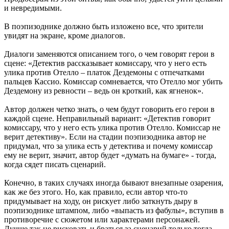
и невредимыми.
В поэпизоднике должно быть изложено все, что зрители
увидят на экране, кроме диалогов.
Диалоги заменяются описанием того, о чем говорят герои в
сцене: «Детектив рассказывает комиссару, что у него есть
улика против Отелло – платок Дездемоны с отпечатками
пальцев Кассио. Комиссар сомневается, что Отелло мог убить
Дездемону из ревности – ведь он кроткий, как ягненок».
Автор должен четко знать, о чем будут говорить его герои в
каждой сцене. Неправильный вариант: «Детектив говорит
комиссару, что у него есть улика против Отелло. Комиссар не
верит детективу». Если на стадии поэпизодника автор не
придумал, что за улика есть у детектива и почему комиссар
ему не верит, значит, автор будет «думать на бумаге» - тогда,
когда сядет писать сценарий.
Конечно, в таких случаях иногда бывают внезапные озарения,
как же без этого. Но, как правило, если автор что-то
придумывает на ходу, он рискует либо заткнуть дыру в
поэпизоднике штампом, либо «выпасть из фабулы», вступив в
противоречие с сюжетом или характерами персонажей.
Лучше так не рисковать и браться за сценарий только тогда,