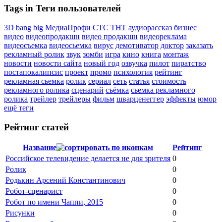
Tags in Теги пользователей
3D
bang
big
МедиаПрофи
СТС
ТНТ
аудиорассказ
бизнес
видео
видеопродакшн
видео продакшн
видеореклама
видеосъемка
видеосьемка
вирус
демотиватор
доктор
заказать
рекламный ролик
звук
зомби
игра
кино
книга
монтаж
новости
новости сайта
новый год
озвучка
пилот
пиратство
постапокалипсис
проект
промо
психология
рейтинг
рекламная сьемка
ролик
сериал
сеть
статья
стоимость
рекламного ролика
сценарий
съёмка
сьемка рекламного
ролика
трейлер
трейлеры
фильм
шварценеггер
эффекты
юмор
ещё теги
Рейтинг статей
Название
Рейтинг
Российское телевидение делается не для зрителя
0
Ролик
0
Родькин Арсений Константинович
0
Робот-сценарист
0
Робот по имени Чаппи, 2015
0
Рисунки
0