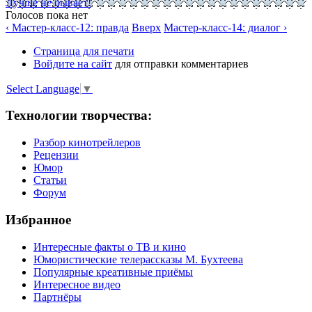
Лучше не бывает!
Голосов пока нет
‹ Мастер-класс-12: правда
Вверх
Мастер-класс-14: диалог ›
Страница для печати
Войдите на сайт
для отправки комментариев
Select Language
▼
Технологии творчества:
Разбор кинотрейлеров
Рецензии
Юмор
Статьи
Форум
Избранное
Интересные факты о ТВ и кино
Юмористические телерассказы М. Бухтеева
Популярные креативные приёмы
Интересное видео
Партнёры