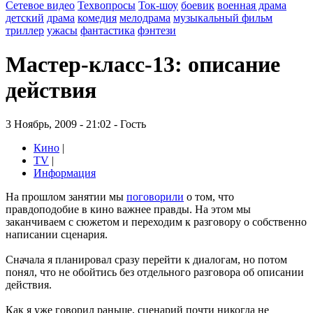
Сетевое видео
Техвопросы
Ток-шоу
боевик
военная драма
детский
драма
комедия
мелодрама
музыкальный фильм
триллер
ужасы
фантастика
фэнтези
Мастер-класс-13: описание
действия
3 Ноябрь, 2009 - 21:02 - Гость
Кино
|
TV
|
Информация
На прошлом занятии мы
поговорили
о том, что
правдоподобие в кино важнее правды. На этом мы
заканчиваем c сюжетом и переходим к разговору о собственно
написании сценария.
Сначала я планировал сразу перейти к диалогам, но потом
понял, что не обойтись без отдельного разговора об описании
действия.
Как я уже говорил раньше, сценарий почти никогда не