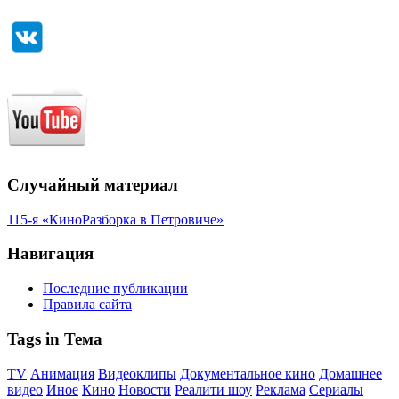
Случайный материал
115-я «КиноРазборка в Петровиче»
Навигация
Последние публикации
Правила сайта
Tags in Тема
TV
Анимация
Видеоклипы
Документальное кино
Домашнее
видео
Иное
Кино
Новости
Реалити шоу
Реклама
Сериалы