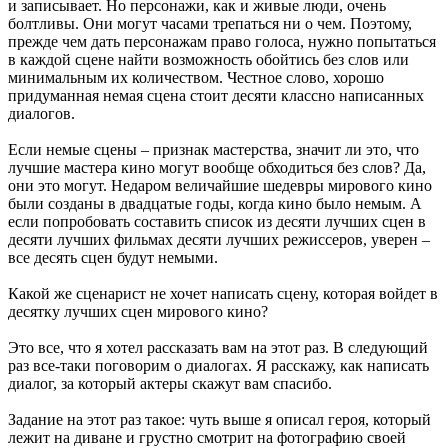
и записывает. Но персонажи, как и живые люди, очень
болтливы. Они могут часами трепаться ни о чем. Поэтому,
прежде чем дать персонажам право голоса, нужно попытаться
в каждой сцене найти возможность обойтись без слов или
минимальным их количеством. Честное слово, хорошо
придуманная немая сцена стоит десяти классно написанных
диалогов.
Если немые сцены – признак мастерства, значит ли это, что
лучшие мастера кино могут вообще обходиться без слов? Да,
они это могут. Недаром величайшие шедевры мирового кино
были созданы в двадцатые годы, когда кино было немым. А
если попробовать составить список из десяти лучших сцен в
десяти лучших фильмах десяти лучших режиссеров, уверен –
все десять сцен будут немыми.
Какой же сценарист не хочет написать сцену, которая войдет в
десятку лучших сцен мирового кино?
Это все, что я хотел рассказать вам на этот раз. В следующий
раз все-таки поговорим о диалогах. Я расскажу, как написать
диалог, за который актеры скажут вам спасибо.
Задание на этот раз такое: чуть выше я описал героя, который
лежит на диване и грустно смотрит на фотографию своей