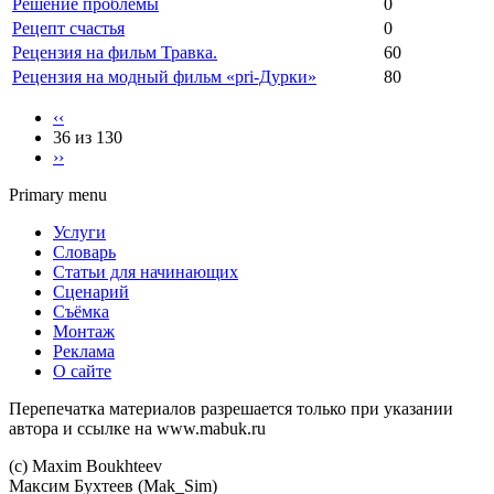
Решение проблемы
0
Рецепт счастья
0
Рецензия на фильм Травка.
60
Рецензия на модный фильм «pri-Дурки»
80
‹‹
36 из 130
››
Primary menu
Услуги
Словарь
Статьи для начинающих
Сценарий
Съёмка
Монтаж
Реклама
О сайте
Перепечатка материалов разрешается только при указании
автора и ссылке на www.mabuk.ru
(c) Maхim Boukhteev
Максим Бухтеев (Mak_Sim)