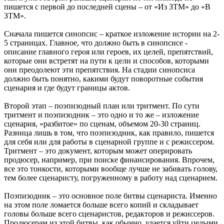
пишется с первой до последней сцены – от «Из ЗТМ» до «В
ЗТМ».
Сначала пишется синопсис – краткое изложение истории на 2-
5 страницах. Главное, что должно быть в синопсисе -
описание главного героя или героев, их целей, препятствий,
которые они встретят на пути к цели и способов, которыми
они преодолеют эти препятствия. На стадии синопсиса
должно быть понятно, какими будут поворотные события
сценария и где будут границы актов.
Второй этап – поэпизодный план или тритмент. По сути
тритмент и поэпизодник – это одно и то же – изложение
сценария, «разбитое» по сценам, объемом 20-30 страниц.
Разница лишь в том, что поэпизодник, как правило, пишется
для себя или для работы в сценарной группе и с режиссером.
Тритмент – это документ, которым может оперировать
продюсер, например, при поиске финансирования. Впрочем,
все это тонкости, которыми вообще лучше не забивать голову,
тем более сценаристу, погруженному в работу над сценарием.
Поэпизодник – это основное поле битвы сценариста. Именно
на этом поле ломается больше всего копий и складывает
головы больше всего сценаристов, редакторов и режиссеров.
Продюсерам из этой битвы, как обычно, удается уйти целыми