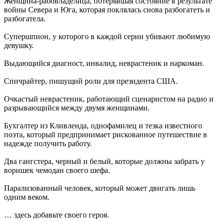
Женщина-рабовладелица, потерявшая состояние в результате
войны Севера и Юга, которая поклялась снова разбогатеть и
разбогатела.
Супершпион, у которого в каждой серии убивают любимую
девушку.
Выдающийся диагност, инвалид, неврастеник и наркоман.
Спичрайтер, пишущий роли для президента США.
Очкастый неврастеник, работающий сценаристом на радио и
разрывающийся между двумя женщинами.
Бухгалтер из Кливленда, однофамилец и тезка известного
поэта, который предпринимает рискованное путешествие в
надежде получить работу.
Два гангстера, черный и белый, которые должны забрать у
воришек чемодан своего шефа.
Парализованный человек, который может двигать лишь
одним веком.
… здесь добавьте своего героя.