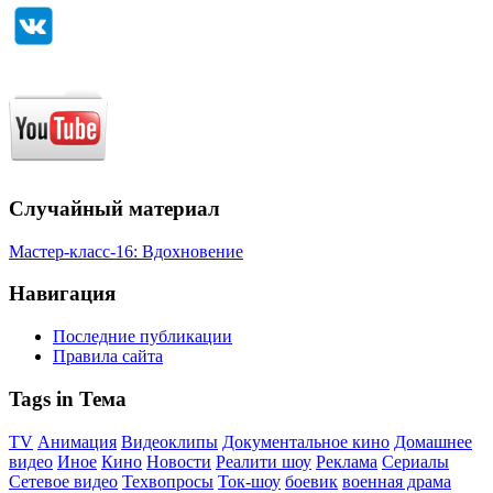
Случайный материал
Мастер-класс-16: Вдохновение
Навигация
Последние публикации
Правила сайта
Tags in Тема
TV
Анимация
Видеоклипы
Документальное кино
Домашнее
видео
Иное
Кино
Новости
Реалити шоу
Реклама
Сериалы
Сетевое видео
Техвопросы
Ток-шоу
боевик
военная драма