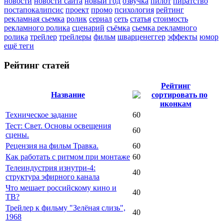
новости
новости сайта
новый год
озвучка
пилот
пиратство
постапокалипсис
проект
промо
психология
рейтинг
рекламная сьемка
ролик
сериал
сеть
статья
стоимость
рекламного ролика
сценарий
съёмка
сьемка рекламного
ролика
трейлер
трейлеры
фильм
шварценеггер
эффекты
юмор
ещё теги
Рейтинг статей
Рейтинг
Название
Техническое задание
60
Тест: Свет. Основы освещения
60
сцены.
Рецензия на фильм Травка.
60
Как работать с ритмом при монтаже
60
Телеиндустрия изнутри-4:
40
структура эфирного канала
Что мешает российскому кино и
40
ТВ?
Трейлер к фильму "Зелёная слизь",
40
1968