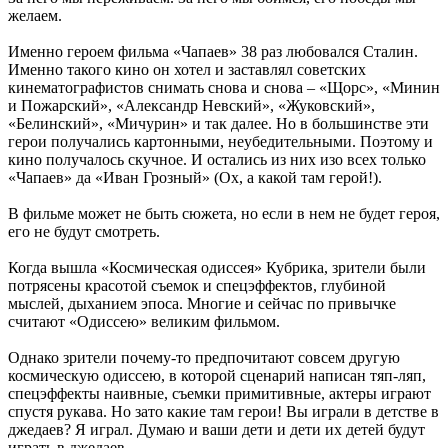
желаем.
Именно героем фильма «Чапаев» 38 раз любовался Сталин.
Именно такого кино он хотел и заставлял советских
кинематографистов снимать снова и снова – «Щорс», «Минин
и Пожарский», «Александр Невский», «Жуковский»,
«Белинский», «Мичурин» и так далее. Но в большинстве эти
герои получались картонными, неубедительными. Поэтому и
кино получалось скучное. И остались из них изо всех только
«Чапаев» да «Иван Грозный» (Ох, а какой там герой!).
В фильме может не быть сюжета, но если в нем не будет героя,
его не будут смотреть.
Когда вышла «Космическая одиссея» Кубрика, зрители были
потрясены красотой съемок и спецэффектов, глубиной
мыслей, дыханием эпоса. Многие и сейчас по привычке
считают «Одиссею» великим фильмом.
Однако зрители почему-то предпочитают совсем другую
космическую одиссею, в которой сценарий написан тяп-ляп,
спецэффекты наивные, съемки примитивные, актеры играют
спустя рукава. Но зато какие там герои! Вы играли в детстве в
джедаев? Я играл. Думаю и ваши дети и дети их детей будут
играть в джедаев.