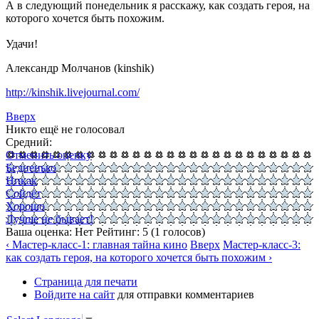
А в следующий понедельник я расскажу, как создать героя, на
которого хочется быть похожим.
Удачи!
Александр Молчанов (kinshik)
http://kinshik.livejournal.com/
Вверх
Никто ещё не голосовал
Средний:
Отменить оценку
Бедненько
Никак
Сойдёт
Хорошо
Лучше не бывает!
Ваша оценка:
Нет
Рейтинг:
5
(
1
голосов)
‹ Мастер-класс-1: главная тайна кино
Вверх
Мастер-класс-3:
как создать героя, на которого хочется быть похожим ›
Страница для печати
Войдите на сайт
для отправки комментариев