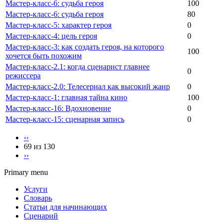
Мастер-класс-6: судьба героя
100
Мастер-класс-6: судьба героя
80
Мастер-класс-5: характер героя
0
Мастер-класс-4: цель героя
0
Мастер-класс-3: как создать героя, на которого
100
хочется быть похожим
Мастер-класс-2.1: когда сценарист главнее
0
режиссера
Мастер-класс-2.0: Телесериал как высокий жанр
0
Мастер-класс-1: главная тайна кино
100
Мастер-класс-16: Вдохновение
0
Мастер-класс-15: сценарная запись
0
‹‹
69 из 130
››
Primary menu
Услуги
Словарь
Статьи для начинающих
Сценарий