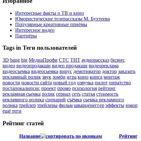
Избранное
Интересные факты о ТВ и кино
Юмористические телерассказы М. Бухтеева
Популярные креативные приёмы
Интересное видео
Партнёры
Tags in Теги пользователей
3D
bang
big
МедиаПрофи
СТС
ТНТ
аудиорассказ
бизнес
видео
видеопродакшн
видео продакшн
видеореклама
видеосъемка
видеосьемка
вирус
демотиватор
доктор
заказать
рекламный ролик
звук
зомби
игра
кино
книга
монтаж
новости
новости сайта
новый год
озвучка
пилот
пиратство
постапокалипсис
проект
промо
психология
рейтинг
рекламная сьемка
ролик
сериал
сеть
статья
стоимость
рекламного ролика
сценарий
съёмка
сьемка рекламного
ролика
трейлер
трейлеры
фильм
шварценеггер
эффекты
юмор
ещё теги
Рейтинг статей
Название
Рейтинг