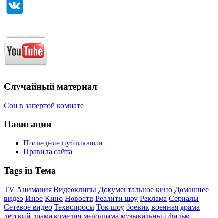
Случайный материал
Сон в запертой комнате
Навигация
Последние публикации
Правила сайта
Tags in Тема
TV
Анимация
Видеоклипы
Документальное кино
Домашнее
видео
Иное
Кино
Новости
Реалити шоу
Реклама
Сериалы
Сетевое видео
Техвопросы
Ток-шоу
боевик
военная драма
детский
драма
комедия
мелодрама
музыкальный фильм