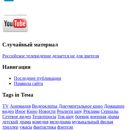
Случайный материал
Российское телевидение делается не для зрителя
Навигация
Последние публикации
Правила сайта
Tags in Тема
TV
Анимация
Видеоклипы
Документальное кино
Домашнее
видео
Иное
Кино
Новости
Реалити шоу
Реклама
Сериалы
Сетевое видео
Техвопросы
Ток-шоу
боевик
военная драма
детский
драма
комедия
мелодрама
музыкальный фильм
триллер
ужасы
фантастика
фэнтези