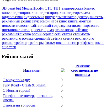
3D
bang
big
МедиаПрофи
СТС
ТНТ
аудиорассказ
бизнес
видео
видеопродакшн
видео продакшн
видеореклама
видеосъемка
видеосьемка
вирус
демотиватор
доктор
заказать
рекламный ролик
звук
зомби
игра
кино
книга
монтаж
новости
новости сайта
новый год
озвучка
пилот
пиратство
постапокалипсис
проект
промо
психология
рейтинг
рекламная сьемка
ролик
сериал
сеть
статья
стоимость
рекламного ролика
сценарий
съёмка
сьемка рекламного
ролика
трейлер
трейлеры
фильм
шварценеггер
эффекты
юмор
ещё теги
Рейтинг статей
Рейтинг
Название
С миру по кадру
0
Fury Road - Crash & Smash
0
С Новым годом!
0
Телефонные номера, названия,
0
имена.
Ответы на вопросы
0