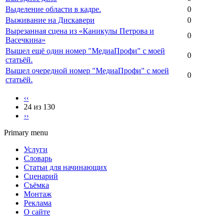
Выделение области в кадре.
0
Выживание на Дискавери
0
Вырезанная сцена из «Каникулы Петрова и
0
Васечкина»
Вышел ещё один номер "МедиаПрофи" с моей
0
статьёй.
Вышел очередной номер "МедиаПрофи" с моей
0
статьёй.
‹‹
24 из 130
››
Primary menu
Услуги
Словарь
Статьи для начинающих
Сценарий
Съёмка
Монтаж
Реклама
О сайте