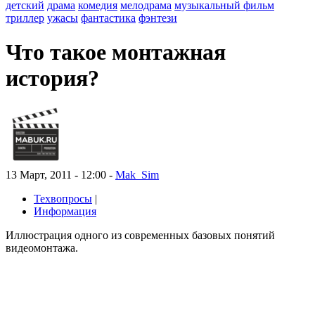
детский
драма
комедия
мелодрама
музыкальный фильм
триллер
ужасы
фантастика
фэнтези
Что такое монтажная
история?
13 Март, 2011 - 12:00 -
Mak_Sim
Техвопросы
|
Информация
Иллюстрация одного из современных базовых понятий
видеомонтажа.