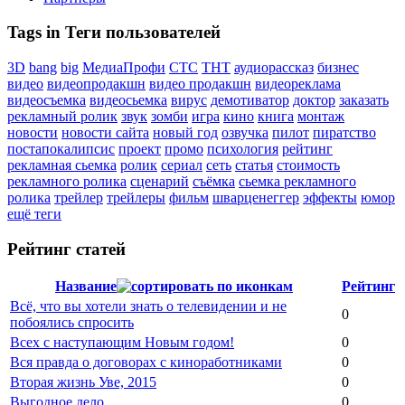
Tags in Теги пользователей
3D
bang
big
МедиаПрофи
СТС
ТНТ
аудиорассказ
бизнес
видео
видеопродакшн
видео продакшн
видеореклама
видеосъемка
видеосьемка
вирус
демотиватор
доктор
заказать
рекламный ролик
звук
зомби
игра
кино
книга
монтаж
новости
новости сайта
новый год
озвучка
пилот
пиратство
постапокалипсис
проект
промо
психология
рейтинг
рекламная сьемка
ролик
сериал
сеть
статья
стоимость
рекламного ролика
сценарий
съёмка
сьемка рекламного
ролика
трейлер
трейлеры
фильм
шварценеггер
эффекты
юмор
ещё теги
Рейтинг статей
Название
Рейтинг
Всё, что вы хотели знать о телевидении и не
0
побоялись спросить
Всех с наступающим Новым годом!
0
Вся правда о договорах с киноработниками
0
Вторая жизнь Уве, 2015
0
Выгодное дело
0