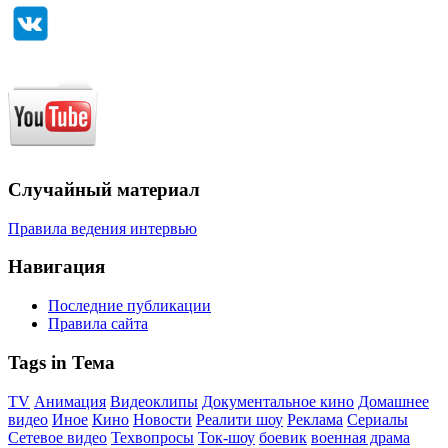
Случайный материал
Правила ведения интервью
Навигация
Последние публикации
Правила сайта
Tags in Тема
TV
Анимация
Видеоклипы
Документальное кино
Домашнее
видео
Иное
Кино
Новости
Реалити шоу
Реклама
Сериалы
Сетевое видео
Техвопросы
Ток-шоу
боевик
военная драма