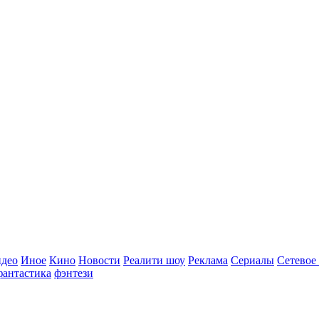
идео
Иное
Кино
Новости
Реалити шоу
Реклама
Сериалы
Сетевое
фантастика
фэнтези