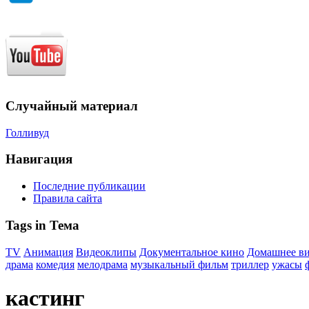
Случайный материал
Голливуд
Навигация
Последние публикации
Правила сайта
Tags in Тема
TV
Анимация
Видеоклипы
Документальное кино
Домашнее в
драма
комедия
мелодрама
музыкальный фильм
триллер
ужасы
кастинг