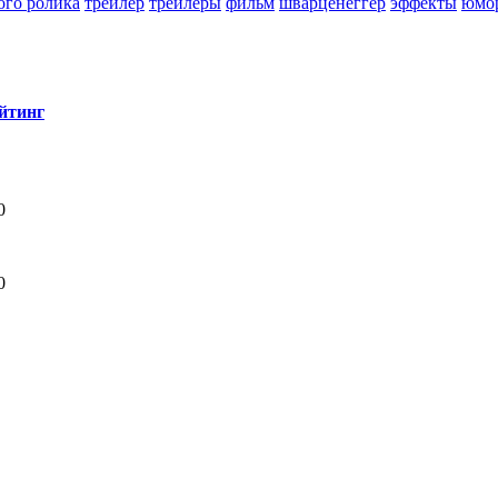
ого ролика
трейлер
трейлеры
фильм
шварценеггер
эффекты
юмо
йтинг
0
0