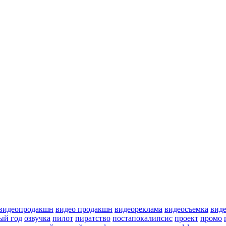
видеопродакшн
видео продакшн
видеореклама
видеосъемка
вид
ый год
озвучка
пилот
пиратство
постапокалипсис
проект
промо