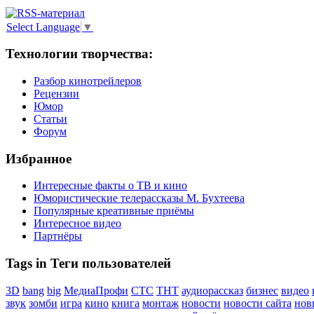
Select Language
▼
Технологии творчества:
Разбор кинотрейлеров
Рецензии
Юмор
Статьи
Форум
Избранное
Интересные факты о ТВ и кино
Юмористические телерассказы М. Бухтеева
Популярные креативные приёмы
Интересное видео
Партнёры
Tags in Теги пользователей
3D
bang
big
МедиаПрофи
СТС
ТНТ
аудиорассказ
бизнес
видео
звук
зомби
игра
кино
книга
монтаж
новости
новости сайта
нов