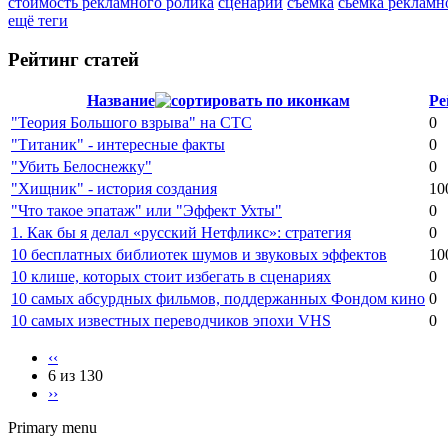
стоимость рекламного ролика
сценарий
съёмка
сьемка рекламн
ещё теги
Рейтинг статей
Название
Ре
"Теория Большого взрыва" на СТС
0
"Титаник" - интересные факты
0
"Убить Белоснежку"
0
"Хищник" - история создания
10
"Что такое эпатаж" или "Эффект Ухты"
0
1. Как бы я делал «русский Нетфликс»: стратегия
0
10 бесплатных библиотек шумов и звуковых эффектов
10
10 клише, которых стоит избегать в сценариях
0
10 самых абсурдных фильмов, поддержанных Фондом кино
0
10 самых известных переводчиков эпохи VHS
0
‹‹
6 из 130
››
Primary menu