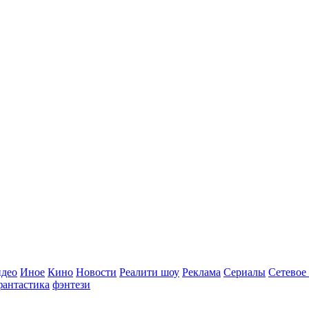
идео
Иное
Кино
Новости
Реалити шоу
Реклама
Сериалы
Сетевое
фантастика
фэнтези