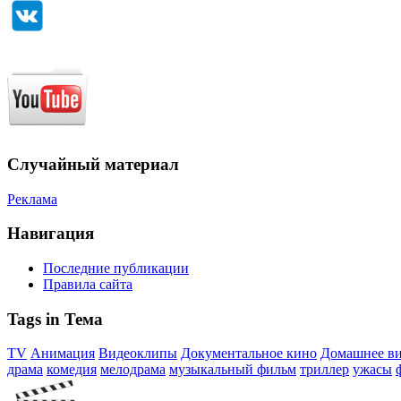
Случайный материал
Реклама
Навигация
Последние публикации
Правила сайта
Tags in Тема
TV
Анимация
Видеоклипы
Документальное кино
Домашнее в
драма
комедия
мелодрама
музыкальный фильм
триллер
ужасы