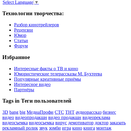
Select Language
▼
Технологии творчества:
Разбор кинотрейлеров
Рецензии
Юмор
Статьи
Форум
Избранное
Интересные факты о ТВ и кино
Юмористические телерассказы М. Бухтеева
Популярные креативные приёмы
Интересное видео
Партнёры
Tags in Теги пользователей
3D
bang
big
МедиаПрофи
СТС
ТНТ
аудиорассказ
бизнес
видео
видеопродакшн
видео продакшн
видеореклама
видеосъемка
видеосьемка
вирус
демотиватор
доктор
заказать
рекламный ролик
звук
зомби
игра
кино
книга
монтаж