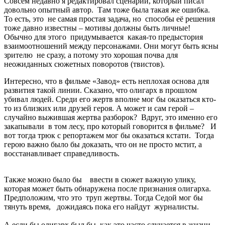
Совсем недавно я редактировал сценарий, который писал
довольно опытный автор. Там тоже была такая же ошибка.
То есть, это не самая простая задача, но способы её решения
тоже давно известны – мотивы должны быть личные!
Обычно для этого придумывается какая-то предыстория
взаимоотношений между персонажами. Они могут быть ясны
зрителю не сразу, а потому это хорошая почва для
неожиданных сюжетных поворотов (твистов).
Интересно, что в фильме «Завод» есть неплохая основа для
развития такой линии. Сказано, что олигарх в прошлом
убивал людей. Среди его жертв вполне мог бы оказаться кто-
то из близких или друзей героя. А может и сам герой –
случайно выжившая жертва разборок? Вдруг, это именно его
закапывали в том лесу, про который говорится в фильме? И
вот тогда трюк с репортажем мог бы оказаться кстати. Тогда
герою важно было бы доказать, что он не просто мстит, а
восстанавливает справедливость.
Также можно было бы ввести в сюжет важную улику,
которая может быть обнаружена после признания олигарха.
Предположим, что это труп жертвы. Тогда Седой мог бы
тянуть время, дожидаясь пока его найдут журналисты.
А если бы олигарх был бы, как это часто случается в жизни,