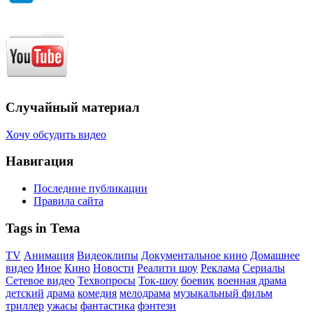
Случайный материал
Хочу обсудить видео
Навигация
Последние публикации
Правила сайта
Tags in Тема
TV
Анимация
Видеоклипы
Документальное кино
Домашнее
видео
Иное
Кино
Новости
Реалити шоу
Реклама
Сериалы
Сетевое видео
Техвопросы
Ток-шоу
боевик
военная драма
детский
драма
комедия
мелодрама
музыкальный фильм
триллер
ужасы
фантастика
фэнтези