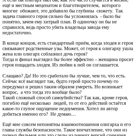
ещё и местным меценатом и благотворителем, которого
многие обожают, это добавило бы глубины сюжету. Так
задача главного героя сильно бы усложнялась - было бы
понятно, зачем ему хитрый план. В одиночку он бы не
справился, ведь просто убить владельца завода ему
недостаточно.
В конце концов, есть стандартный приём, когда злодея и героя
связывают родственные узы. Может, от героя к олигарху ушла
жена или олигарх соблазнил дочь героя?
Тогда и финал выглядел бы более эффектно – женщина просит
героя пощадить злодея. Из любви к ней он соглашается.
Слащаво? Да! Но это сработало бы лучше, чем то, что есть.
Сейчас всё выглядит так, будто герой просто почему-то
передумал и решил таким образом умереть. Но возникает
вопрос, а что тогда это вообще было?
Такой сложный способ самоубийства? Так как, кроме героя,
погибло ещё несколько людей, то от его действий остаётся
какое-то глупое ощущение недоумения. Хотел ли автор
добиться именно его? Не думаю…
Ещё мне совсем непонятны взаимоотношения олигарха и его
главы службы безопасности. Такое впечатление, что они из
разных фильмов или это следы из ранних версий сценария.