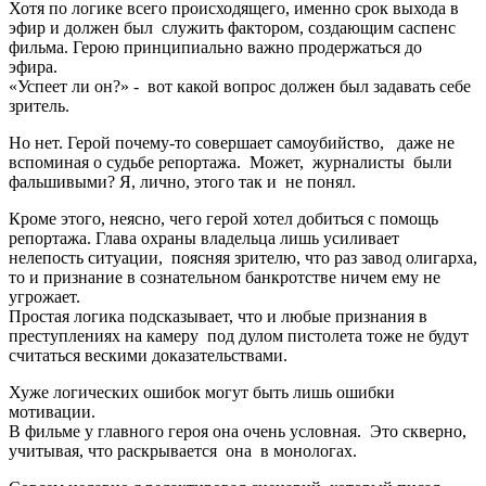
Хотя по логике всего происходящего, именно срок выхода в
эфир и должен был служить фактором, создающим саспенс
фильма. Герою принципиально важно продержаться до
эфира.
«Успеет ли он?» - вот какой вопрос должен был задавать себе
зритель.
Но нет. Герой почему-то совершает самоубийство, даже не
вспоминая о судьбе репортажа. Может, журналисты были
фальшивыми? Я, лично, этого так и не понял.
Кроме этого, неясно, чего герой хотел добиться с помощь
репортажа. Глава охраны владельца лишь усиливает
нелепость ситуации, поясняя зрителю, что раз завод олигарха,
то и признание в сознательном банкротстве ничем ему не
угрожает.
Простая логика подсказывает, что и любые признания в
преступлениях на камеру под дулом пистолета тоже не будут
считаться вескими доказательствами.
Хуже логических ошибок могут быть лишь ошибки
мотивации.
В фильме у главного героя она очень условная. Это скверно,
учитывая, что раскрывается она в монологах.