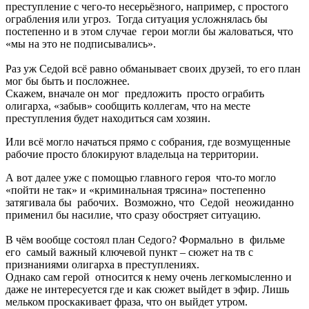
преступление с чего-то несерьёзного, например, с простого
ограбления или угроз. Тогда ситуация усложнялась бы
постепенно и в этом случае герои могли бы жаловаться, что
«мы на это не подписывались».
Раз уж Седой всё равно обманывает своих друзей, то его план
мог бы быть и посложнее.
Скажем, вначале он мог предложить просто ограбить
олигарха, «забыв» сообщить коллегам, что на месте
преступления будет находиться сам хозяин.
Или всё могло начаться прямо с собрания, где возмущенные
рабочие просто блокируют владельца на территории.
А вот далее уже с помощью главного героя что-то могло
«пойти не так» и «криминальная трясина» постепенно
затягивала бы рабочих. Возможно, что Седой неожиданно
применил бы насилие, что сразу обостряет ситуацию.
В чём вообще состоял план Седого? Формально в фильме
его самый важный ключевой пункт – сюжет на тв с
признаниями олигарха в преступлениях.
Однако сам герой относится к нему очень легкомысленно и
даже не интересуется где и как сюжет выйдет в эфир. Лишь
мельком проскакивает фраза, что он выйдет утром.