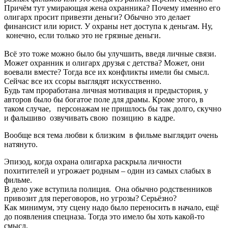
Причём тут умирающая жена охранника? Почему именно его
олигарх просит привезти деньги? Обычно это делает
финансист или юрист. У охраны нет доступа к деньгам. Ну,
конечно, если только это не грязные деньги.
Всё это тоже можно было бы улучшить, введя личные связи.
Может охранник и олигарх друзья с детства? Может, они
воевали вместе? Тогда все их конфликты имели бы смысл.
Сейчас все их ссоры выглядят искусственно.
Будь там проработана личная мотивация и предыстория, у
авторов было бы богатое поле для драмы. Кроме этого, в
таком случае, персонажам не пришлось бы так долго, скучно
и фальшиво озвучивать свою позицию в кадре.
Вообще вся тема любви к близким в фильме выглядит очень
натянуто.
Эпизод, когда охрана олигарха раскрыла личности
похитителей и угрожает родным – один из самых слабых в
фильме.
В дело уже вступила полиция. Она обычно родственников
привозит для переговоров, но угрозы? Серьёзно?
Как минимум, эту сцену надо было переносить в начало, ещё
до появления спецназа. Тогда это имело бы хоть какой-то
смысл.