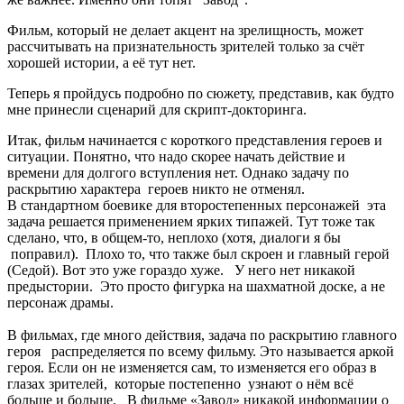
Фильм, который не делает акцент на зрелищность, может
рассчитывать на признательность зрителей только за счёт
хорошей истории, а её тут нет.
Теперь я пройдусь подробно по сюжету, представив, как будто
мне принесли сценарий для скрипт-докторинга.
Итак, фильм начинается с короткого представления героев и
ситуации. Понятно, что надо скорее начать действие и
времени для долгого вступления нет. Однако задачу по
раскрытию характера героев никто не отменял.
В стандартном боевике для второстепенных персонажей эта
задача решается применением ярких типажей. Тут тоже так
сделано, что, в общем-то, неплохо (хотя, диалоги я бы
поправил). Плохо то, что также был скроен и главный герой
(Седой). Вот это уже гораздо хуже. У него нет никакой
предыстории. Это просто фигурка на шахматной доске, а не
персонаж драмы.
В фильмах, где много действия, задача по раскрытию главного
героя распределяется по всему фильму. Это называется аркой
героя. Если он не изменяется сам, то изменяется его образ в
глазах зрителей, которые постепенно узнают о нём всё
больше и больше. В фильме «Завод» никакой информации о