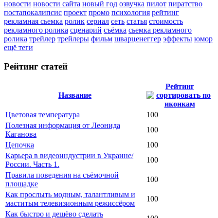
новости
новости сайта
новый год
озвучка
пилот
пиратство
постапокалипсис
проект
промо
психология
рейтинг
рекламная сьемка
ролик
сериал
сеть
статья
стоимость
рекламного ролика
сценарий
съёмка
сьемка рекламного
ролика
трейлер
трейлеры
фильм
шварценеггер
эффекты
юмор
ещё теги
Рейтинг статей
Рейтинг
Название
Цветовая температура
100
Полезная информация от Леонида
100
Каганова
Цепочка
100
Карьера в видеоиндустрии в Украине/
100
России. Часть 1.
Правила поведения на съёмочной
100
площадке
Как прослыть модным, талантливым и
100
маститым телевизионным режиссёром
Как быстро и дешёво сделать