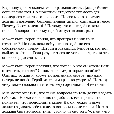
К финалу фильм окончательно разваливается. Даже действие
останавливается. По сюжетной структуре тут место для
последнего сюжетного поворота. Но его место занимает
долгий и довольно бессмысленный диалог олигарха и героя.
Почему бессмысленный? Потому, что он не даёт ответа на
главный вопрос – почему герой отпустил олигарха?
Может быть, герой понял, что проиграл и ничего не
изменить? Но ведь пока всё успешно идёт по его
собственному плану. Штурм провалился. Репортаж вот-вот
выйдет в эфир. Если результат его не устраивает, то на что
он вообще рассчитывал?
Может быть, герой получил, что хотел? А что он хотел? Если
отомстить, то кому? Своим коллегам, которые погибли?
Олигарх-то жив и, кроме потрёпанных нервов, никаких
потерь не понёс. Герой хотел сам красиво умереть? Но тогда к
чему такие сложности и зачем ему соратники? Я не понял.
Мне могут ответить, что такие вопросы зритель должен задать
себе сам. Но массовое кино не работает, если зритель не
понимает, что происходит в кадре. Да, он может и даже
должен задавать себе какие-то вопросы после сеанса. Но это
должны быть вопросы типа «стоило ли оно того?», а не «что