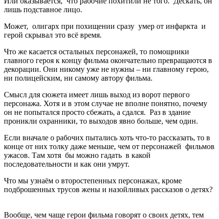
Или оказывается, что рабочие похитили не того. Дескать, он
лишь подставное лицо.
Может, олигарх при похищении сразу умер от инфаркта и
герой скрывал это всё время.
Что же касается остальных персонажей, то помощники
главного героя к концу фильма окончательно превращаются в
декорации. Они никому уже не нужны – ни главному герою,
ни полицейским, ни самому автору фильма.
Смысл для сюжета имеет лишь выход из ворот первого
персонажа. Хотя и в этом случае не вполне понятно, почему
он не попытался просто сбежать, а сдался. Раз в здание
проникли охранники, то выходов явно больше, чем один.
Если вначале о рабочих пытались хоть что-то рассказать, то в
конце от них толку даже меньше, чем от персонажей фильмов
ужасов. Там хотя бы можно гадать в какой
последовательности и как они умрут.
Что мы узнаём о второстепенных персонажах, кроме
подброшенных трусов жены и назойливых рассказов о детях?
Вообще, чем чаще герои фильма говорят о своих детях, тем