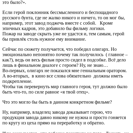
это было?».
Если герой поклонник бессмысленного и беспощадного
русского бунта, где не жалко никого и ничего, то он мог бы,
например, этот завод поджечь вместе с собой. Кроме
эпичных кадров, это добавило бы фильму логики.
Пожар на заводе скрыть уже не удастся и, тем самым, герой
бы привлёк столь нужное ему внимание.
Сейчас по сюжету получается, что победил олигарх. Но
эмоционально непонятно почему так получилось ( главное –
как?), ведь он весь фильм просто сидел в подсобке. Всё дело
лишь в финальном диалоге с героем? Ну, не знаю…
Во-первых, олигарх не показался мне гениальным оратором.
А во-вторых, в кино все слова обязательно должны иметь
подкрепление.
Чтобы так перевернуть мир главного героя, тут должно было
быть что-то, по силе равное «я твой отец».
Что это могло бы быть в данном конкретном фильме?
Ну, например, владелец завода доказывает герою, что
продукция завода давно никому не нужна и просто гоняется
по кругу из цеха прямо на переработку и обратно.