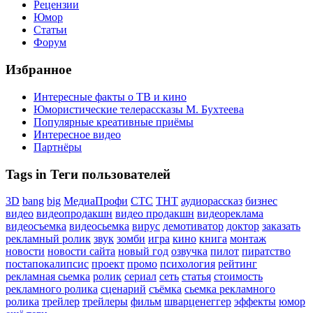
Рецензии
Юмор
Статьи
Форум
Избранное
Интересные факты о ТВ и кино
Юмористические телерассказы М. Бухтеева
Популярные креативные приёмы
Интересное видео
Партнёры
Tags in Теги пользователей
3D
bang
big
МедиаПрофи
СТС
ТНТ
аудиорассказ
бизнес
видео
видеопродакшн
видео продакшн
видеореклама
видеосъемка
видеосьемка
вирус
демотиватор
доктор
заказать
рекламный ролик
звук
зомби
игра
кино
книга
монтаж
новости
новости сайта
новый год
озвучка
пилот
пиратство
постапокалипсис
проект
промо
психология
рейтинг
рекламная сьемка
ролик
сериал
сеть
статья
стоимость
рекламного ролика
сценарий
съёмка
сьемка рекламного
ролика
трейлер
трейлеры
фильм
шварценеггер
эффекты
юмор