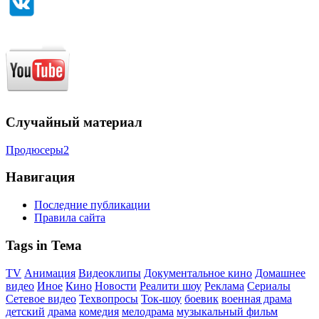
Случайный материал
Продюсеры2
Навигация
Последние публикации
Правила сайта
Tags in Тема
TV
Анимация
Видеоклипы
Документальное кино
Домашнее
видео
Иное
Кино
Новости
Реалити шоу
Реклама
Сериалы
Сетевое видео
Техвопросы
Ток-шоу
боевик
военная драма
детский
драма
комедия
мелодрама
музыкальный фильм