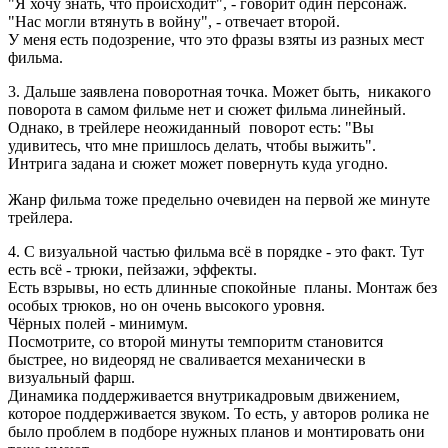
"Я хочу знать, что происходит", - говорит один персонаж.
"Нас могли втянуть в войну", - отвечает второй.
У меня есть подозрение, что это фразы взяты из разных мест
фильма.
3. Дальше заявлена поворотная точка. Может быть, никакого
поворота в самом фильме нет и сюжет фильма линейный.
Однако, в трейлере неожиданный поворот есть: "Вы
удивитесь, что мне пришлось делать, чтобы выжить".
Интрига задана и сюжет может повернуть куда угодно.
Жанр фильма тоже предельно очевиден на первой же минуте
трейлера.
4. С визуальной частью фильма всё в порядке - это факт. Тут
есть всё - трюки, пейзажи, эффекты.
Есть взрывы, но есть длинные спокойные планы. Монтаж без
особых трюков, но он очень высокого уровня.
Чёрных полей - минимум.
Посмотрите, со второй минуты темпоритм становится
быстрее, но видеоряд не сваливается механически в
визуальный фарш.
Динамика поддерживается внутрикадровым движением,
которое поддерживается звуком. То есть, у авторов ролика не
было проблем в подборе нужных планов и монтировать они