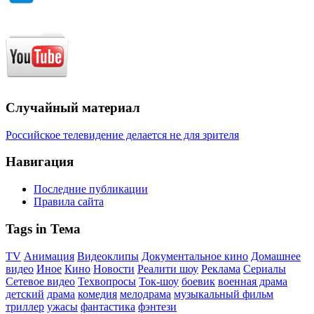
Случайный материал
Российское телевидение делается не для зрителя
Навигация
Последние публикации
Правила сайта
Tags in Тема
TV
Анимация
Видеоклипы
Документальное кино
Домашнее
видео
Иное
Кино
Новости
Реалити шоу
Реклама
Сериалы
Сетевое видео
Техвопросы
Ток-шоу
боевик
военная драма
детский
драма
комедия
мелодрама
музыкальный фильм
триллер
ужасы
фантастика
фэнтези