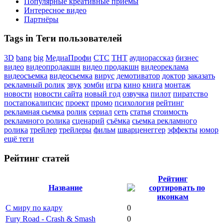
Популярные креативные приёмы
Интересное видео
Партнёры
Tags in Теги пользователей
3D
bang
big
МедиаПрофи
СТС
ТНТ
аудиорассказ
бизнес
видео
видеопродакшн
видео продакшн
видеореклама
видеосъемка
видеосьемка
вирус
демотиватор
доктор
заказать
рекламный ролик
звук
зомби
игра
кино
книга
монтаж
новости
новости сайта
новый год
озвучка
пилот
пиратство
постапокалипсис
проект
промо
психология
рейтинг
рекламная сьемка
ролик
сериал
сеть
статья
стоимость
рекламного ролика
сценарий
съёмка
сьемка рекламного
ролика
трейлер
трейлеры
фильм
шварценеггер
эффекты
юмор
ещё теги
Рейтинг статей
Рейтинг
Название
С миру по кадру
0
Fury Road - Crash & Smash
0