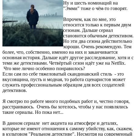
Ну и шесть номинаций на
"Эмми" тоже о чём-то говорят.
Впрочем, как по мне, это
относится только к первым двум
сезонам. Дальше сериал
становится обычным детективом.
Но эти два сезона действительно
хороши. Очень рекомендую. Тем
более, что, собственно, именно на них и заканчивается
основная история. Дальше идёт другое расследование, хотя и с
теми же детективами. Четвёртый сезон идёт уже на
Netflix.
Что мне лично особенно понравилось?
Если сам по себе тяжеловатый скандинавский стиль - это
вкусовщина, пусть и модная, то работа сценаристов может
служить профессиональным образцом для всех создателей
детективов.
Я смотрю по работе много подобных работ и, честно говоря,
расстраиваюсь. Очень бы хотелось, чтобы у нас появлялись
такие сериалы. Но пока нет...
В данном сериале нет акцента на атмосфере и деталях,
которые не имеют отношения к самому убийству, как, скажем,
в культовом "Реальном детективе". Несмотря на современный