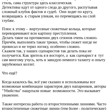
стиль, сама структура здесь классическая.
Детективы идут от одного следа до другого, распутывая
сложный клубок фактов и судеб. Они ходят по кругу,
возвращаясь к старым уликам, но перемещаясь на слой
глубже.
Плюс к этому - виртуозные сюжетные кольца, которые
переворачивают всю картину преступления.
Делать такое на протяжении двух сезонов очень сложно.
Причём, выполнять такие трюки, чтобы сюжет нигде не
провисал и не терял логику, особенно сложно.
Скажем так, у наших сценаристов так делать пока не
получается. Как зритель я в восторге, а как сценарист я тут
сам многому учусь, хоть и завидую немного таланту и опыту
зарубежных коллег.
Что ещё?
Когда казалось бы, всё уже сказано и использованы все
возможные комбинации характеров двух напарников, авторы
"Убийства" нащупали новые возможности. Это вызывает
уважение.
Также интересна работа со второстепенными линиями. Часто
второстепенные сюжетные линии (тем более - политические)