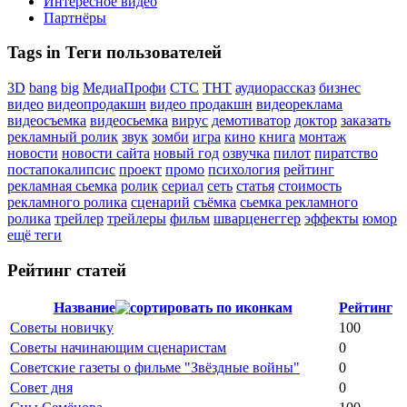
Интересное видео
Партнёры
Tags in Теги пользователей
3D
bang
big
МедиаПрофи
СТС
ТНТ
аудиорассказ
бизнес
видео
видеопродакшн
видео продакшн
видеореклама
видеосъемка
видеосьемка
вирус
демотиватор
доктор
заказать
рекламный ролик
звук
зомби
игра
кино
книга
монтаж
новости
новости сайта
новый год
озвучка
пилот
пиратство
постапокалипсис
проект
промо
психология
рейтинг
рекламная сьемка
ролик
сериал
сеть
статья
стоимость
рекламного ролика
сценарий
съёмка
сьемка рекламного
ролика
трейлер
трейлеры
фильм
шварценеггер
эффекты
юмор
ещё теги
Рейтинг статей
Название
Рейтинг
Советы новичку
100
Советы начинающим сценаристам
0
Советские газеты о фильме "Звёздные войны"
0
Совет дня
0