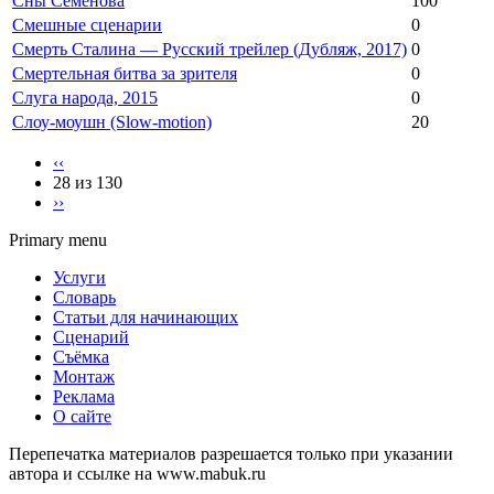
Сны Семёнова
100
Смешные сценарии
0
Смерть Сталина — Русский трейлер (Дубляж, 2017)
0
Смертельная битва за зрителя
0
Слуга народа, 2015
0
Слоу-моушн (Slow-motion)
20
‹‹
28 из 130
››
Primary menu
Услуги
Словарь
Статьи для начинающих
Сценарий
Съёмка
Монтаж
Реклама
О сайте
Перепечатка материалов разрешается только при указании
автора и ссылке на www.mabuk.ru