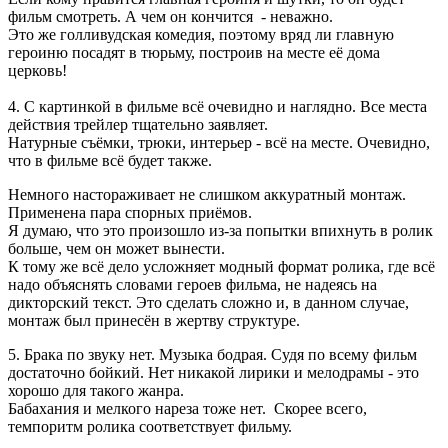
фильм смотреть. А чем он кончится - неважно.
Это же голливудская комедия, поэтому вряд ли главную
героиню посадят в тюрьму, построив на месте её дома
церковь!
4. С картинкой в фильме всё очевидно и наглядно. Все места
действия трейлер тщательно заявляет.
Натурные съёмки, трюки, интерьер - всё на месте. Очевидно,
что в фильме всё будет также.
Немного настораживает не слишком аккуратный монтаж.
Применена пара спорных приёмов.
Я думаю, что это произошло из-за попытки впихнуть в ролик
больше, чем он может вынести.
К тому же всё дело усложняет модный формат ролика, где всё
надо объяснять словами героев фильма, не надеясь на
дикторский текст. Это сделать сложно и, в данном случае,
монтаж был принесён в жертву структуре.
5. Брака по звуку нет. Музыка бодрая. Судя по всему фильм
достаточно бойкий. Нет никакой лирики и мелодрамы - это
хорошо для такого жанра.
Бабахания и мелкого нареза тоже нет. Скорее всего,
темпоритм ролика соответствует фильму.