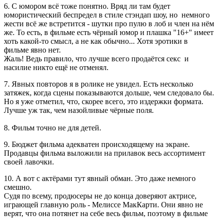
6. С юмором всё тоже понятно. Вряд ли там будет
юмористический беспредел в стиле стэндап шоу, но немного
жести всё же встретится - шутки про пулю в лоб и член на нём
же. То есть, в фильме есть чёрный юмор и плашка "16+" имеет
хоть какой-то смысл, а не как обычно... Хотя эротики в
фильме явно нет.
Жаль! Ведь правило, что лучше всего продаётся секс и
насилие никто ещё не отменял.
7. Явных повторов я в ролике не увидел. Есть несколько
затяжек, когда сцены показываются дольше, чем следовало бы.
Но я уже отметил, что, скорее всего, это издержки формата.
Лучше уж так, чем назойливые чёрные поля.
8. Фильм точно не для детей.
9. Бюджет фильма адекватен происходящему на экране.
Продавцы фильма выложили на прилавок весь ассортимент
своей лавочки.
10. А вот с актёрами тут явный обман. Это даже немного
смешно.
Судя по всему, продюсеры не до конца доверяют актрисе,
играющей главную роль - Мелиссе МакКарти. Они явно не
верят, что она потянет на себе весь фильм, поэтому в фильме