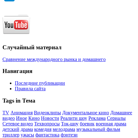
Случайный материал
Сравнение международного рынка и домашнего
Навигация
Последние публикации
Правила сайта
Tags in Тема
TV
Анимация
Видеоклипы
Документальное кино
Домашнее
видео
Иное
Кино
Новости
Реалити шоу
Реклама
Сериалы
Сетевое видео
Техвопросы
Ток-шоу
боевик
военная драма
детский
драма
комедия
мелодрама
музыкальный фильм
триллер
ужасы
фантастика
фэнтези