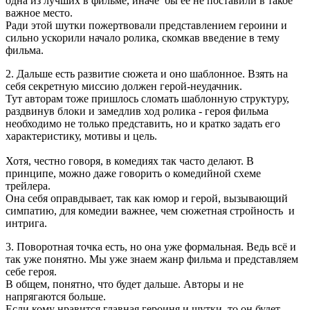
одна из лучших в фильме, иначе бы её не поставили в такое
важное место.
Ради этой шутки пожертвовали представлением героини и
сильно ускорили начало ролика, скомкав введение в тему
фильма.
2. Дальше есть развитие сюжета и оно шаблонное. Взять на
себя секретную миссию должен герой-неудачник.
Тут авторам тоже пришлось сломать шаблонную структуру,
раздвинув блоки и замедлив ход ролика - героя фильма
необходимо не только представить, но и кратко задать его
характеристику, мотивы и цель.
Хотя, честно говоря, в комедиях так часто делают. В
принципе, можно даже говорить о комедийной схеме
трейлера.
Она себя оправдывает, так как юмор и герой, вызывающий
симпатию, для комедии важнее, чем сюжетная стройность и
интрига.
3. Поворотная точка есть, но она уже формальная. Ведь всё и
так уже понятно. Мы уже знаем жанр фильма и представляем
себе героя.
В общем, понятно, что будет дальше. Авторы и не
напрягаются больше.
Если кому нравится главная героиня и шутки, то он будет