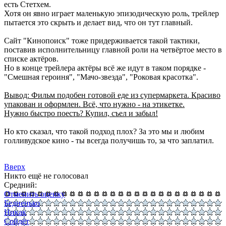
есть Стетхем.
Хотя он явно играет маленькую эпизодическую роль, трейлер
пытается это скрыть и делает вид, что он тут главный.
Сайт "Кинопоиск" тоже придерживается такой тактики,
поставив исполнительницу главной роли на четвёртое место в
списке актёров.
Но в конце трейлера актёры всё же идут в таком порядке -
"Смешная героиня", "Мачо-звезда", "Роковая красотка".
Вывод: Фильм подобен готовой еде из супермаркета. Красиво
упакован и оформлен. Всё, что нужно - на этикетке.
Нужно быстро поесть? Купил, съел и забыл!
Но кто сказал, что такой подход плох? За это мы и любим
голливудское кино - ты всегда получишь то, за что заплатил.
Вверх
Никто ещё не голосовал
Средний:
Отменить оценку
Бедненько
Никак
Сойдёт