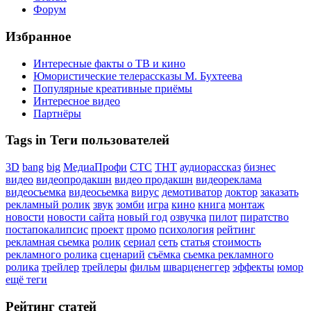
Форум
Избранное
Интересные факты о ТВ и кино
Юмористические телерассказы М. Бухтеева
Популярные креативные приёмы
Интересное видео
Партнёры
Tags in Теги пользователей
3D
bang
big
МедиаПрофи
СТС
ТНТ
аудиорассказ
бизнес
видео
видеопродакшн
видео продакшн
видеореклама
видеосъемка
видеосьемка
вирус
демотиватор
доктор
заказать
рекламный ролик
звук
зомби
игра
кино
книга
монтаж
новости
новости сайта
новый год
озвучка
пилот
пиратство
постапокалипсис
проект
промо
психология
рейтинг
рекламная сьемка
ролик
сериал
сеть
статья
стоимость
рекламного ролика
сценарий
съёмка
сьемка рекламного
ролика
трейлер
трейлеры
фильм
шварценеггер
эффекты
юмор
ещё теги
Рейтинг статей