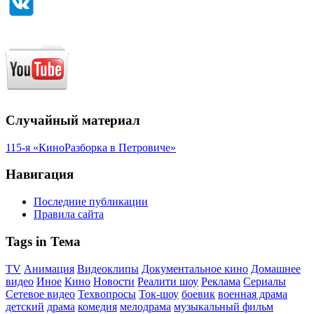
Случайный материал
115-я «КиноРазборка в Петровиче»
Навигация
Последние публикации
Правила сайта
Tags in Тема
TV
Анимация
Видеоклипы
Документальное кино
Домашнее
видео
Иное
Кино
Новости
Реалити шоу
Реклама
Сериалы
Сетевое видео
Техвопросы
Ток-шоу
боевик
военная драма
детский
драма
комедия
мелодрама
музыкальный фильм