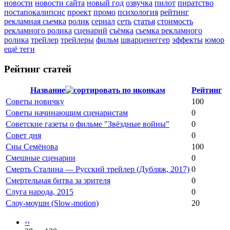
новости
новости сайта
новый год
озвучка
пилот
пиратство
постапокалипсис
проект
промо
психология
рейтинг
рекламная сьемка
ролик
сериал
сеть
статья
стоимость
рекламного ролика
сценарий
съёмка
сьемка рекламного
ролика
трейлер
трейлеры
фильм
шварценеггер
эффекты
юмор
ещё теги
Рейтинг статей
Название
Рейтинг
Советы новичку
100
Советы начинающим сценаристам
0
Советские газеты о фильме "Звёздные войны"
0
Совет дня
0
Сны Семёнова
100
Смешные сценарии
0
Смерть Сталина — Русский трейлер (Дубляж, 2017)
0
Смертельная битва за зрителя
0
Слуга народа, 2015
0
Слоу-моушн (Slow-motion)
20
‹‹