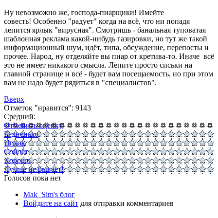
Ну невозможно же, господа-пиарщики! Имейте
совесть! Особенно "радует" когда на всё, что ни попадя
лепится ярлык "вирусная". Смотришь - банальная туповатая
шаблонная реклама какой-нибудь газировки, но тут же такой
информационный шум, идёт, типа, обсуждение, перепосты и
прочее. Народ, ну отделяйте вы пиар от кретива-то. Иначе всё
это не имеет никакого смысла. Лепите просто сиськи на
главной странице и всё - будет вам посещаемость, но при этом
вам не надо будет рядиться в "специалистов".
Вверх
Отметок "нравится": 9143
Средний:
Отменить оценку
Бедненько
Никак
Сойдёт
Хорошо
Лучше не бывает!
Голосов пока нет
Mak_Sim's блог
Войдите на сайт
для отправки комментариев