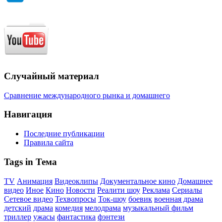
Случайный материал
Сравнение международного рынка и домашнего
Навигация
Последние публикации
Правила сайта
Tags in Тема
TV
Анимация
Видеоклипы
Документальное кино
Домашнее
видео
Иное
Кино
Новости
Реалити шоу
Реклама
Сериалы
Сетевое видео
Техвопросы
Ток-шоу
боевик
военная драма
детский
драма
комедия
мелодрама
музыкальный фильм
триллер
ужасы
фантастика
фэнтези