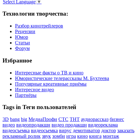
Select Language
▼
Технологии творчества:
Разбор кинотрейлеров
Рецензии
Юмор
Статьи
Форум
Избранное
Интересные факты о ТВ и кино
Юмористические телерассказы М. Бухтеева
Популярные креативные приёмы
Интересное видео
Партнёры
Tags in Теги пользователей
3D
bang
big
МедиаПрофи
СТС
ТНТ
аудиорассказ
бизнес
видео
видеопродакшн
видео продакшн
видеореклама
видеосъемка
видеосьемка
вирус
демотиватор
доктор
заказать
рекламный ролик
звук
зомби
игра
кино
книга
монтаж