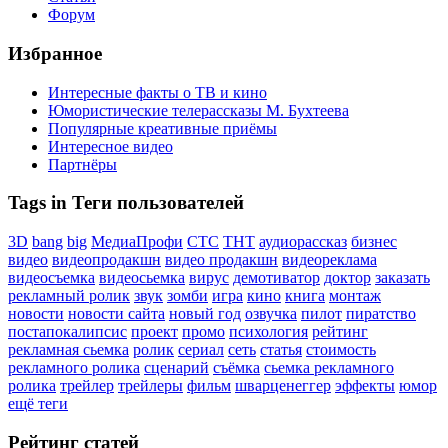
Форум
Избранное
Интересные факты о ТВ и кино
Юмористические телерассказы М. Бухтеева
Популярные креативные приёмы
Интересное видео
Партнёры
Tags in Теги пользователей
3D
bang
big
МедиаПрофи
СТС
ТНТ
аудиорассказ
бизнес
видео
видеопродакшн
видео продакшн
видеореклама
видеосъемка
видеосьемка
вирус
демотиватор
доктор
заказать
рекламный ролик
звук
зомби
игра
кино
книга
монтаж
новости
новости сайта
новый год
озвучка
пилот
пиратство
постапокалипсис
проект
промо
психология
рейтинг
рекламная сьемка
ролик
сериал
сеть
статья
стоимость
рекламного ролика
сценарий
съёмка
сьемка рекламного
ролика
трейлер
трейлеры
фильм
шварценеггер
эффекты
юмор
ещё теги
Рейтинг статей