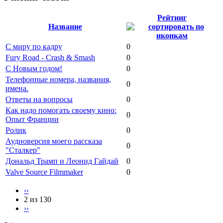
Рейтинг
Название
С миру по кадру
0
Fury Road - Crash & Smash
0
С Новым годом!
0
Телефонные номера, названия,
0
имена.
Ответы на вопросы
0
Как надо помогать своему кино:
0
Опыт Франции
Ролик
0
Аудиоверсия моего рассказа
0
"Сталкер"
Дональд Трамп и Леонид Гайдай
0
Valve Source Filmmaker
0
‹‹
2 из 130
››