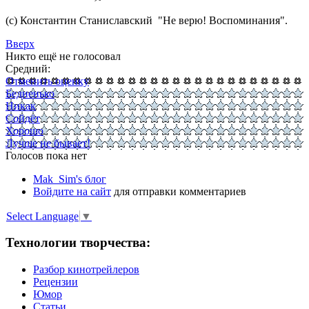
(с) Константин Станиславский "
Не верю! Воспоминания
".
Вверх
Никто ещё не голосовал
Средний:
Отменить оценку
Бедненько
Никак
Сойдёт
Хорошо
Лучше не бывает!
Голосов пока нет
Mak_Sim's блог
Войдите на сайт
для отправки комментариев
Select Language
▼
Технологии творчества:
Разбор кинотрейлеров
Рецензии
Юмор
Статьи