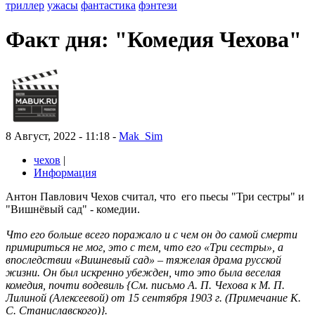
триллер
ужасы
фантастика
фэнтези
Факт дня: "Комедия Чехова"
8 Август, 2022 - 11:18 -
Mak_Sim
чехов
|
Информация
Антон Павлович Чехов считал, что его пьесы "Три сестры" и
"Вишнёвый сад" - комедии.
Что его больше всего поражало и с чем он до самой смерти
примириться не мог, это с тем, что его «Три сестры», а
впоследствии «Вишневый сад» – тяжелая драма русской
жизни. Он был искренно убежден, что это была веселая
комедия, почти водевиль {См. письмо А. П. Чехова к М. П.
Лилиной (Алексеевой) от 15 сентября 1903 г. (Примечание К.
С. Станиславского)}.