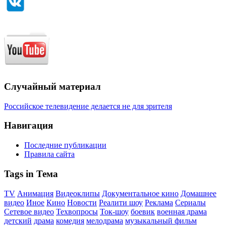
Случайный материал
Российское телевидение делается не для зрителя
Навигация
Последние публикации
Правила сайта
Tags in Тема
TV
Анимация
Видеоклипы
Документальное кино
Домашнее
видео
Иное
Кино
Новости
Реалити шоу
Реклама
Сериалы
Сетевое видео
Техвопросы
Ток-шоу
боевик
военная драма
детский
драма
комедия
мелодрама
музыкальный фильм