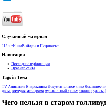
Случайный материал
115-я «КиноРазборка в Петровиче»
Навигация
Последние публикации
Правила сайта
Tags in Тема
TV
Анимация
Видеоклипы
Документальное кино
Домашнее в
драма
комедия
мелодрама
музыкальный фильм
триллер
ужасы
Чего нельзя в старом голливу