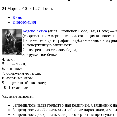
24 Март, 2010 - 01:27 - Гость
Кино
|
Информация
Кодекс Хейса
(англ. Production Code, Hays Code) 
(современная Американская ассоциация кинокомп
На известной фотографии, опубликованной в журнале 
1. поверженную законность,
2. внутреннюю сторону бедра,
3. кружевное белье,
4. труп,
5. наркотики,
6. выпивку,
7. обнаженную грудь,
8. азартные игры,
9. нацеленный пистолет,
10. Томми–ган
Частные запреты:
Запрещалось издевательство над религией. Священник на
Запрещалось изображать употребление наркотиков, а упот
Запрещалось раскрывать методы совершения преступлени