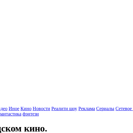
идео
Иное
Кино
Новости
Реалити шоу
Реклама
Сериалы
Сетевое
фантастика
фэнтези
дском кино.