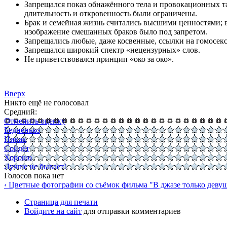
Запрещался показ обнажённого тела и провокационных та
длительность и откровенность были ограничены.
Брак и семейная жизнь считались высшими ценностями; 
изображение смешанных браков было под запретом.
Запрещались любые, даже косвенные, ссылки на гомосекс
Запрещался широкий спектр «нецензурных» слов.
Не приветствовался принцип «око за око».
Вверх
Никто ещё не голосовал
Средний:
Отменить оценку
Бедненько
Никак
Сойдёт
Хорошо
Лучше не бывает!
Голосов пока нет
‹ Цветные фотографии со съёмок фильма "В джазе только деву
Страница для печати
Войдите на сайт
для отправки комментариев