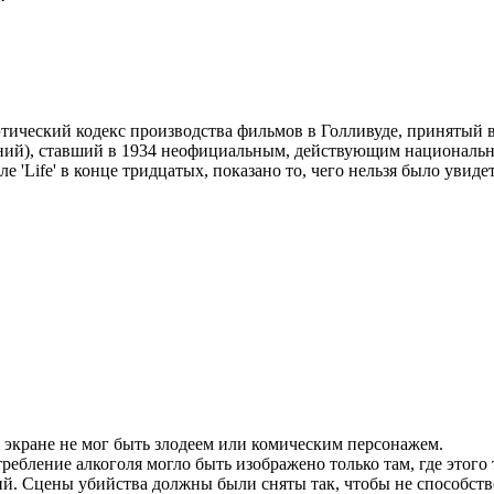
— этический кодекс производства фильмов в Голливуде, приняты
аний), ставший в 1934 неофициальным, действующим национал
'Life' в конце тридцатых, показано то, чего нельзя было увидет
 экране не мог быть злодеем или комическим персонажем.
ребление алкоголя могло быть изображено только там, где этого
й. Сцены убийства должны были сняты так, чтобы не способст