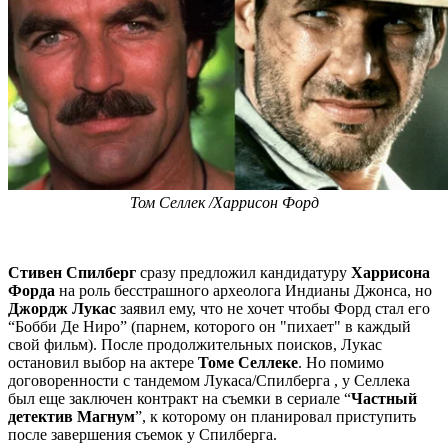
Том Селлек /Харрисон Форд
Стивен Спилберг
сразу предложил кандидатуру
Харрисона
Форда
на роль бесстрашного археолога Индианы Джонса, но
Джордж Лукас
заявил ему, что не хочет чтобы Форд стал его
“Бобби Де Ниро” (парнем, которого он "пихает" в каждый
свой фильм). После продолжительных поисков, Лукас
остановил выбор на актере
Томе Селлеке
. Но помимо
договоренности с тандемом Лукаса/Спилберга , у Селлека
был еще заключен контракт на съемки в сериале “
Частный
детектив Магнум
”, к которому он планировал приступить
после завершения съемок у Спилберга.