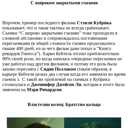
С широком закрытыми глазами
Впрочем, пример последнего фильма
Стэнли Кубрика
показывает, что и такая тактика не всегда срабатывает.
Съемки “С широко закрытыми глазами” тоже проходили в
сложной обстановке и сопровождалось постоянными
пересъемками (в общей сложности съемки продолжались
свыше 400 дней, из-за чего фильм даже попал в “Книгу
рекордов Гинесса”). Харви Кейтель отснял приблизительно
90% своей роли, но когда началась очередные пересъемки он
уже работал над другим фильмом, и потому его роль была
заново переснята с
Сидни Поллаком
(таким образом, в
карьере Кейтеля целых два случая когда его заменяли во время
съемок ). С такой же проблемой на съемках у Кубрика
столкнулась и
Дженнифер Джейсон Ли
, которая в итоге была
заменена на
Мэри Ричардсон
.
Властелин колец
: Братство кольца