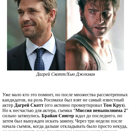
Дагрей Скотт/Хью Джекман
Уже мало кто это помнит, но после множества рассмотренных
кандидатов, на роль Росомахи был взят не самый известный
актер
Дагрей Скотт
(его активно промоутировал
Том Круз
).
Но к несчастью для актера, съемки “
Миссия невыполнима 2
”
сильно затянулись.
Брайан Сингер
ждал до последнего, но
затем был вынужден искать замену. Через три недели после
начала съемок, когда дальше откладывать было просто некуда,