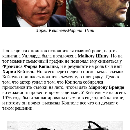
Харви Кейтель/Мартин Шин
После долгих поисков исполнителя главной роли, партия
капитана Уилларда была предложена
Майклу Шину
. Но на
тот момент съемочный график не позволял ему сниматься у
Фрэнсиса Форда Кополлы
, и в результате на роль был взят
Харви Кейтель
. Но всего через неделю после начала съемок
Кейтелю пришлось покинть съемочную площадку. Дело в
том, что актер узнал о том, что Коппола собирался
приостановить съемки на лето, чтобы дать
Марлону Брандо
возможность провести время с детьми. У Кейтеля же на осень
1976 года были запланированы съемки в еще одной картине,
и потому он прямо высказал Копполе все что он думает о
таком решении.