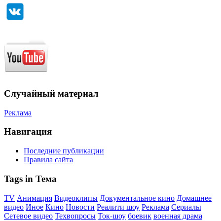
Случайный материал
Реклама
Навигация
Последние публикации
Правила сайта
Tags in Тема
TV
Анимация
Видеоклипы
Документальное кино
Домашнее
видео
Иное
Кино
Новости
Реалити шоу
Реклама
Сериалы
Сетевое видео
Техвопросы
Ток-шоу
боевик
военная драма