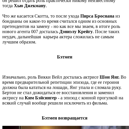
он решил отдать роль практически никому неизвестному
тогда
Хью Джекману
.
Что же касается Скотта, то после ухода
Пирса Броснана
из
бондианы он какое-то время считался одним из основных
претендентов на замену - но как все мы знаем, в итоге роль
нового агента 007 досталась
Дэниэлу Крейгу
. После таких
неудач, дальнейшая карьера актера сложилась не самым
лучшим образом.
Бэтмен
Изначально, роль Викки Вейл досталась актрисе
Шон Янг.
Во
время предварительной репетиции эпизода, где ее героиня
должна была кататься на лошади, Янг упала и сломала руку.
Бертон не стал дожидаться ее восстановления и заменил
актрису на
Ким Бэйсингер
- а эпизод с конной прогулкой на
всякий случай вообще решили исключить из фильма.
Бэтмен возвращается