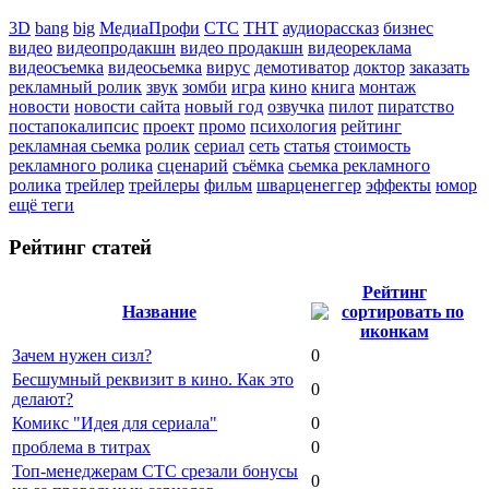
3D
bang
big
МедиаПрофи
СТС
ТНТ
аудиорассказ
бизнес
видео
видеопродакшн
видео продакшн
видеореклама
видеосъемка
видеосьемка
вирус
демотиватор
доктор
заказать
рекламный ролик
звук
зомби
игра
кино
книга
монтаж
новости
новости сайта
новый год
озвучка
пилот
пиратство
постапокалипсис
проект
промо
психология
рейтинг
рекламная сьемка
ролик
сериал
сеть
статья
стоимость
рекламного ролика
сценарий
съёмка
сьемка рекламного
ролика
трейлер
трейлеры
фильм
шварценеггер
эффекты
юмор
ещё теги
Рейтинг статей
Рейтинг
Название
Зачем нужен сизл?
0
Бесшумный реквизит в кино. Как это
0
делают?
Комикс "Идея для сериала"
0
проблема в титрах
0
Топ-менеджерам СТС срезали бонусы
0