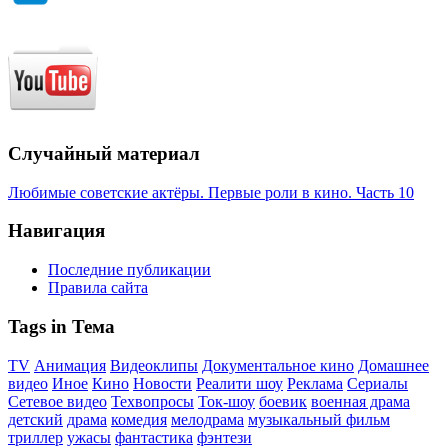
Случайный материал
Любимые советские актёры. Первые роли в кино. Часть 10
Навигация
Последние публикации
Правила сайта
Tags in Тема
TV
Анимация
Видеоклипы
Документальное кино
Домашнее
видео
Иное
Кино
Новости
Реалити шоу
Реклама
Сериалы
Сетевое видео
Техвопросы
Ток-шоу
боевик
военная драма
детский
драма
комедия
мелодрама
музыкальный фильм
триллер
ужасы
фантастика
фэнтези