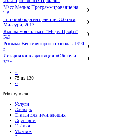
из-за провальных сериалов
Масс Медиа: Программирование на
0
ТВ
Три билборда на границе Эббинга,
0
Миссури, 2017
Вышла моя статья в "МедиаПрофи"
0
№9
Реклама Вентиляторного завода - 1990
0
г
История киноадаптации «Обители
0
зла»
‹‹
75 из 130
››
Primary menu
Услуги
Словарь
Статьи для начинающих
Сценарий
Съёмка
Монтаж