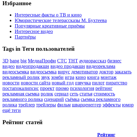
Избранное
Интересные факты о ТВ и кино
Юмористические телерассказы М. Бухтеева
Популярные креативные приёмы
Интересное видео
Партнёры
Tags in Теги пользователей
3D
bang
big
МедиаПрофи
СТС
ТНТ
аудиорассказ
бизнес
видео
видеопродакшн
видео продакшн
видеореклама
видеосъемка
видеосьемка
вирус
демотиватор
доктор
заказать
рекламный ролик
звук
зомби
игра
кино
книга
монтаж
новости
новости сайта
новый год
озвучка
пилот
пиратство
постапокалипсис
проект
промо
психология
рейтинг
рекламная сьемка
ролик
сериал
сеть
статья
стоимость
рекламного ролика
сценарий
съёмка
сьемка рекламного
ролика
трейлер
трейлеры
фильм
шварценеггер
эффекты
юмор
ещё теги
Рейтинг статей
Рейтинг