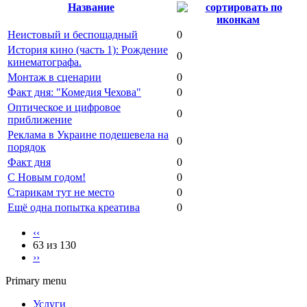
Название
Неистовый и беспощадный
0
История кино (часть 1): Рождение
0
кинематографа.
Монтаж в сценарии
0
Факт дня: "Комедия Чехова"
0
Оптическое и цифровое
0
приближение
Реклама в Украине подешевела на
0
порядок
Факт дня
0
С Новым годом!
0
Старикам тут не место
0
Ещё одна попытка креатива
0
‹‹
63 из 130
››
Primary menu
Услуги