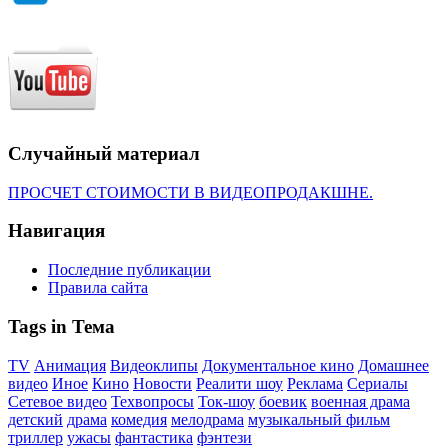
Случайный материал
ПРОСЧЕТ СТОИМОСТИ В ВИДЕОПРОДАКШНЕ.
Навигация
Последние публикации
Правила сайта
Tags in Тема
TV
Анимация
Видеоклипы
Документальное кино
Домашнее
видео
Иное
Кино
Новости
Реалити шоу
Реклама
Сериалы
Сетевое видео
Техвопросы
Ток-шоу
боевик
военная драма
детский
драма
комедия
мелодрама
музыкальный фильм
триллер
ужасы
фантастика
фэнтези