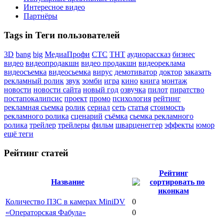
Интересное видео
Партнёры
Tags in Теги пользователей
3D
bang
big
МедиаПрофи
СТС
ТНТ
аудиорассказ
бизнес
видео
видеопродакшн
видео продакшн
видеореклама
видеосъемка
видеосьемка
вирус
демотиватор
доктор
заказать
рекламный ролик
звук
зомби
игра
кино
книга
монтаж
новости
новости сайта
новый год
озвучка
пилот
пиратство
постапокалипсис
проект
промо
психология
рейтинг
рекламная сьемка
ролик
сериал
сеть
статья
стоимость
рекламного ролика
сценарий
съёмка
сьемка рекламного
ролика
трейлер
трейлеры
фильм
шварценеггер
эффекты
юмор
ещё теги
Рейтинг статей
Рейтинг
Название
Количество ПЗС в камерах MiniDV
0
«Операторская Фабула»
0