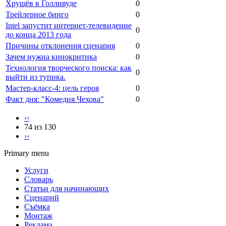
Хрущёв в Голливуде
0
Трейлерное бинго
0
Intel запустит интернет-телевидение
0
до конца 2013 года
Причины отклонения сценария
0
Зачем нужна кинокритика
0
Технология творческого поиска: как
0
выйти из тупика.
Мастер-класс-4: цель героя
0
Факт дня: "Комедия Чехова"
0
‹‹
74 из 130
››
Primary menu
Услуги
Словарь
Статьи для начинающих
Сценарий
Съёмка
Монтаж
Реклама