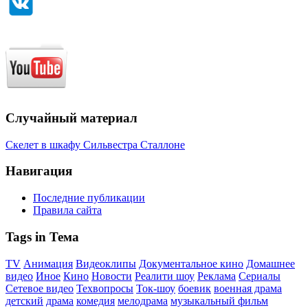
Случайный материал
Скелет в шкафу Сильвестра Сталлоне
Навигация
Последние публикации
Правила сайта
Tags in Тема
TV
Анимация
Видеоклипы
Документальное кино
Домашнее
видео
Иное
Кино
Новости
Реалити шоу
Реклама
Сериалы
Сетевое видео
Техвопросы
Ток-шоу
боевик
военная драма
детский
драма
комедия
мелодрама
музыкальный фильм