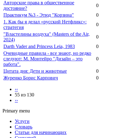
Авторские права в общественное
0
достояние?
Практикум №3 - Этюд "Корзина"
0
1. Как бы я делал «русский Нетфликс»:
0
стратегия
"Властелины воздуха" (Masters of the Air,
0
2024)
Darth Vader and Princess Leia, 1983
0
Очевидные правила - все знают, но редко
следуют: М. Монтейро "Дизайн – это
0
работа".
Цитата дня: Дети и животные
0
Журенко Борис Карпович
0
‹‹
55 из 130
››
Primary menu
Услуги
Словарь
Статьи для начинающих
Сценарий