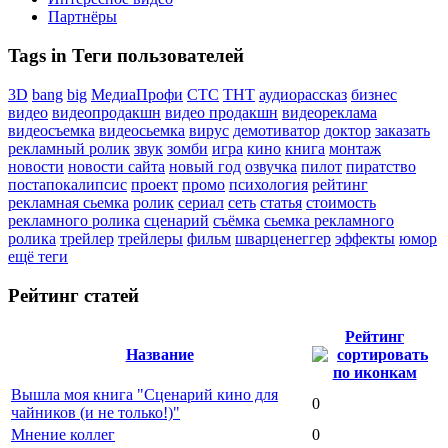
Партнёры
Tags in Теги пользователей
3D
bang
big
МедиаПрофи
СТС
ТНТ
аудиорассказ
бизнес
видео
видеопродакшн
видео продакшн
видеореклама
видеосъемка
видеосьемка
вирус
демотиватор
доктор
заказать
рекламный ролик
звук
зомби
игра
кино
книга
монтаж
новости
новости сайта
новый год
озвучка
пилот
пиратство
постапокалипсис
проект
промо
психология
рейтинг
рекламная сьемка
ролик
сериал
сеть
статья
стоимость
рекламного ролика
сценарий
съёмка
сьемка рекламного
ролика
трейлер
трейлеры
фильм
шварценеггер
эффекты
юмор
ещё теги
Рейтинг статей
Рейтинг
Название
Вышла моя книга "Сценарий кино для
0
чайников (и не только!)"
Мнение коллег
0