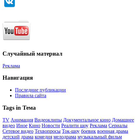
Случайный материал
Реклама
Навигация
Последние публикации
Правила сайта
Tags in Тема
TV
Анимация
Видеоклипы
Документальное кино
Домашнее
видео
Иное
Кино
Новости
Реалити шоу
Реклама
Сериалы
Сетевое видео
Техвопросы
Ток-шоу
боевик
военная драма
детский
драма
комедия
мелодрама
музыкальный фильм