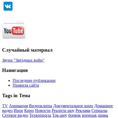
Случайный материал
Звуки "Звёздных войн"
Навигация
Последние публикации
Правила сайта
Tags in Тема
TV
Анимация
Видеоклипы
Документальное кино
Домашнее
видео
Иное
Кино
Новости
Реалити шоу
Реклама
Сериалы
Сетевое видео
Техвопросы
Ток-шоу
боевик
военная драма