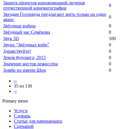
Защита проектов кинокомпаний-лидеров
0
отечественной кинематографии
Звездам Голливуда предлагают жить только на один
0
аванс
Звёздные войны
0
Звёздный час Семёнова
0
Звук 3D
100
Звуки "Звёздных войн"
0
Здравствуйте!
0
Земля будущего, 2015
0
Значение жестов режиссёра
0
Зомби по имени Шон
0
‹‹
35 из 130
››
Primary menu
Услуги
Словарь
Статьи для начинающих
Сценарий