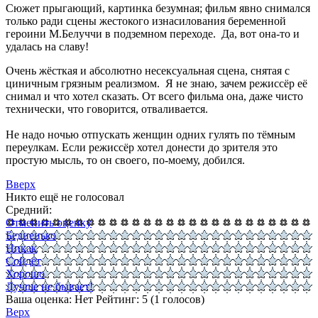
Сюжет прыгающий, картинка безумная; фильм явно снимался
только ради сцены жестокого изнасилования беременной
героини М.Белуччи в подземном переходе. Да, вот она-то и
удалась на славу!
Очень жёсткая и абсолютно несексуальная сцена, снятая с
циничным грязным реализмом. Я не знаю, зачем режиссёр её
снимал и что хотел сказать. От всего фильма она, даже чисто
технически, что говорится, отваливается.
Не надо ночью отпускать женщин одних гулять по тёмным
переулкам. Если режиссёр хотел донести до зрителя это
простую мысль, то он своего, по-моему, добился.
Вверх
Никто ещё не голосовал
Средний:
Отменить оценку
Бедненько
Никак
Сойдёт
Хорошо
Лучше не бывает!
Ваша оценка:
Нет
Рейтинг:
5
(
1
голосов)
Верх