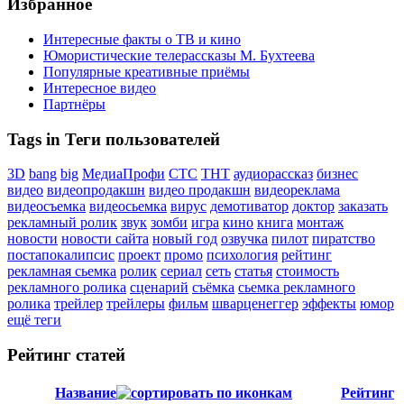
Избранное
Интересные факты о ТВ и кино
Юмористические телерассказы М. Бухтеева
Популярные креативные приёмы
Интересное видео
Партнёры
Tags in Теги пользователей
3D
bang
big
МедиаПрофи
СТС
ТНТ
аудиорассказ
бизнес
видео
видеопродакшн
видео продакшн
видеореклама
видеосъемка
видеосьемка
вирус
демотиватор
доктор
заказать
рекламный ролик
звук
зомби
игра
кино
книга
монтаж
новости
новости сайта
новый год
озвучка
пилот
пиратство
постапокалипсис
проект
промо
психология
рейтинг
рекламная сьемка
ролик
сериал
сеть
статья
стоимость
рекламного ролика
сценарий
съёмка
сьемка рекламного
ролика
трейлер
трейлеры
фильм
шварценеггер
эффекты
юмор
ещё теги
Рейтинг статей
Название
Рейтинг