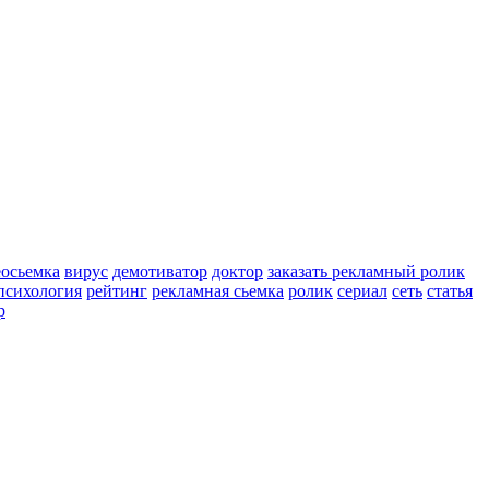
еосьемка
вирус
демотиватор
доктор
заказать рекламный ролик
психология
рейтинг
рекламная сьемка
ролик
сериал
сеть
статья
р