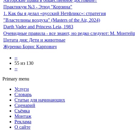
Авторские права в общественное достояние?
Практикум №3 - Этюд "Корзина"
1. Как бы я делал «русский Нетфликс»: стратегия
"Властелины воздуха" (Masters of the Air, 2024)
Darth Vader and Princess Leia, 1983
Очевидные правила - все знают, но редко следуют: М. Монтейр
Цитата дня: Дети и животные
Журенко Борис Карпович
‹‹
55 из 130
››
Primary menu
Услуги
Словарь
Статьи для начинающих
Сценарий
Съёмка
Монтаж
Реклама
О сайте