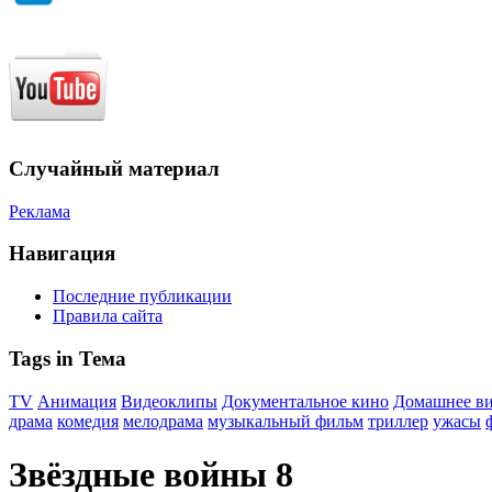
Случайный материал
Реклама
Навигация
Последние публикации
Правила сайта
Tags in Тема
TV
Анимация
Видеоклипы
Документальное кино
Домашнее в
драма
комедия
мелодрама
музыкальный фильм
триллер
ужасы
Звёздные войны 8