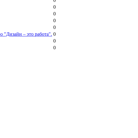
0
0
0
0
0
о "Дизайн – это работа".
0
0
0