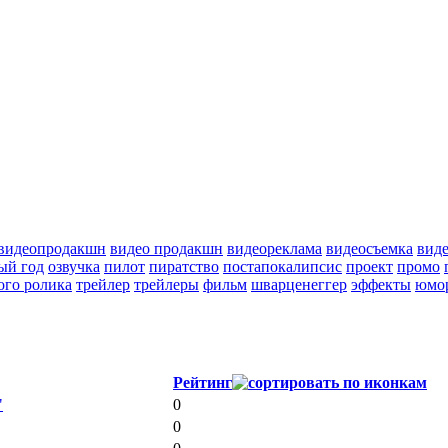
видеопродакшн
видео продакшн
видеореклама
видеосъемка
вид
ый год
озвучка
пилот
пиратство
постапокалипсис
проект
промо
ого ролика
трейлер
трейлеры
фильм
шварценеггер
эффекты
юмо
Рейтинг
"
0
0