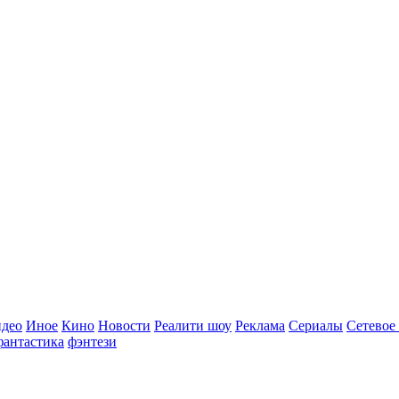
идео
Иное
Кино
Новости
Реалити шоу
Реклама
Сериалы
Сетевое
фантастика
фэнтези