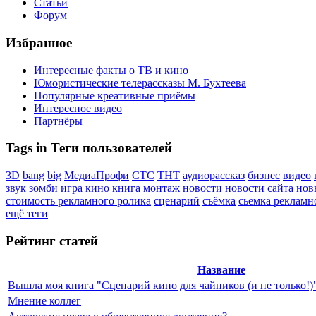
Статьи
Форум
Избранное
Интересные факты о ТВ и кино
Юмористические телерассказы М. Бухтеева
Популярные креативные приёмы
Интересное видео
Партнёры
Tags in Теги пользователей
3D
bang
big
МедиаПрофи
СТС
ТНТ
аудиорассказ
бизнес
видео
звук
зомби
игра
кино
книга
монтаж
новости
новости сайта
нов
стоимость рекламного ролика
сценарий
съёмка
сьемка рекламн
ещё теги
Рейтинг статей
Название
Вышла моя книга "Сценарий кино для чайников (и не только!)
Мнение коллег