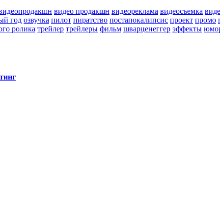
видеопродакшн
видео продакшн
видеореклама
видеосъемка
вид
ый год
озвучка
пилот
пиратство
постапокалипсис
проект
промо
ого ролика
трейлер
трейлеры
фильм
шварценеггер
эффекты
юмо
тинг