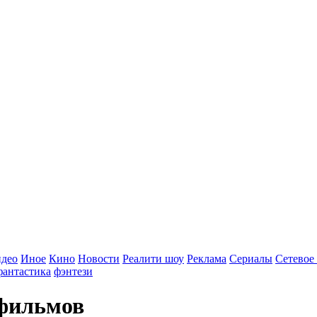
идео
Иное
Кино
Новости
Реалити шоу
Реклама
Сериалы
Сетевое
фантастика
фэнтези
 фильмов