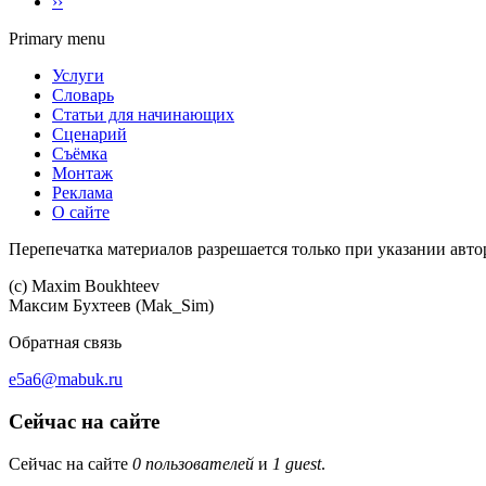
››
Primary menu
Услуги
Словарь
Статьи для начинающих
Сценарий
Съёмка
Монтаж
Реклама
О сайте
Перепечатка материалов разрешается только при указании авто
(c) Maхim Boukhteev
Максим Бухтеев (Mak_Sim)
Обратная связь
e5a6@mabuk.ru
Сейчас на сайте
Сейчас на сайте
0 пользователей
и
1 guest
.