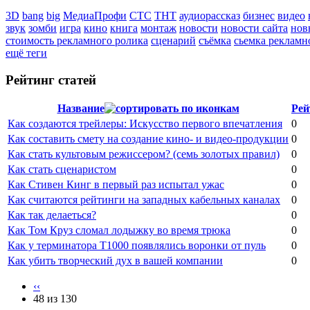
3D
bang
big
МедиаПрофи
СТС
ТНТ
аудиорассказ
бизнес
видео
звук
зомби
игра
кино
книга
монтаж
новости
новости сайта
нов
стоимость рекламного ролика
сценарий
съёмка
сьемка рекламн
ещё теги
Рейтинг статей
Название
Рей
Как создаются трейлеры: Искусство первого впечатления
0
Как составить смету на создание кино- и видео-продукции
0
Как стать культовым режиссером? (семь золотых правил)
0
Как стать сценаристом
0
Как Стивен Кинг в первый раз испытал ужас
0
Как считаются рейтинги на западных кабельных каналах
0
Как так делаеться?
0
Как Том Круз сломал лодыжку во время трюка
0
Как у терминатора Т1000 появлялись воронки от пуль
0
Как убить творческий дух в вашей компании
0
‹‹
48 из 130