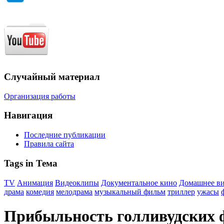
Случайный материал
Организация работы
Навигация
Последние публикации
Правила сайта
Tags in Тема
TV
Анимация
Видеоклипы
Документальное кино
Домашнее в
драма
комедия
мелодрама
музыкальный фильм
триллер
ужасы
Прибыльность голливудских