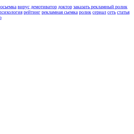
еосьемка
вирус
демотиватор
доктор
заказать рекламный ролик
психология
рейтинг
рекламная сьемка
ролик
сериал
сеть
статья
р