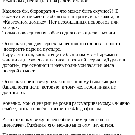
Во-вторых, нестандартная работа с темой.
Казалось бы, бюрократия – что может быть скучнее?! В
сюжете нет никакой глобальной интриги, как скажем, в
«Карточном домике». Нет неожиданных поворотов или
загадок.
Только повседневная работа одного из отделов мэрии.
Основная цель для героев на несколько сезонов – просто
построить парк на пустыре.
Пару лет назад, когда я ещё не был знаком с «Парками и
зонами отдыха», я сам написал похожий сериал «Дураки и
дороги», где основной и невыполнимой задачей была
постройка моста.
Основная претензия у редакторов к нему была как раз в
банальности цели, которую, к тому же, герои никак не
достигают.
Конечно, мой сценарий не ровня рассматриваемому. Он явно
слабее, хоть и вошёл в питчинге ФК до финала.
А вот теперь я вижу перед собой пример «высшего
пилотажа». Разбирая его можно многому научиться.