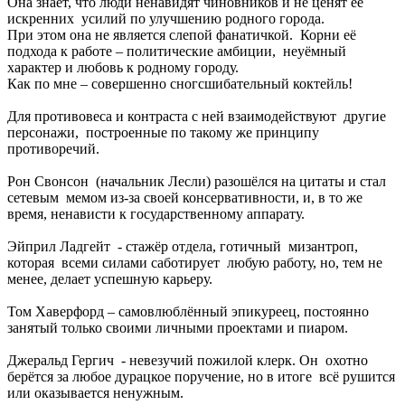
Она знает, что люди ненавидят чиновников и не ценят её
искренних усилий по улучшению родного города.
При этом она не является слепой фанатичкой. Корни её
подхода к работе – политические амбиции, неуёмный
характер и любовь к родному городу.
Как по мне – совершенно сногсшибательный коктейль!
Для противовеса и контраста с ней взаимодействуют другие
персонажи, построенные по такому же принципу
противоречий.
Рон Свонсон (начальник Лесли) разошёлся на цитаты и стал
сетевым мемом из-за своей консервативности, и, в то же
время, ненависти к государственному аппарату.
Эйприл Ладгейт - стажёр отдела, готичный мизантроп,
которая всеми силами саботирует любую работу, но, тем не
менее, делает успешную карьеру.
Том Хаверфорд – самовлюблённый эпикуреец, постоянно
занятый только своими личными проектами и пиаром.
Джеральд Гергич - невезучий пожилой клерк. Он охотно
берётся за любое дурацкое поручение, но в итоге всё рушится
или оказывается ненужным.