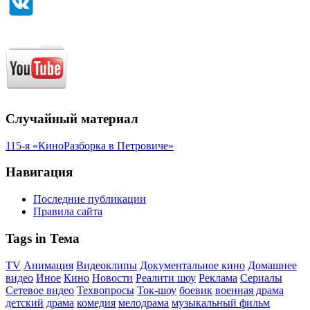
Случайный материал
115-я «КиноРазборка в Петровиче»
Навигация
Последние публикации
Правила сайта
Tags in Тема
TV
Анимация
Видеоклипы
Документальное кино
Домашнее
видео
Иное
Кино
Новости
Реалити шоу
Реклама
Сериалы
Сетевое видео
Техвопросы
Ток-шоу
боевик
военная драма
детский
драма
комедия
мелодрама
музыкальный фильм