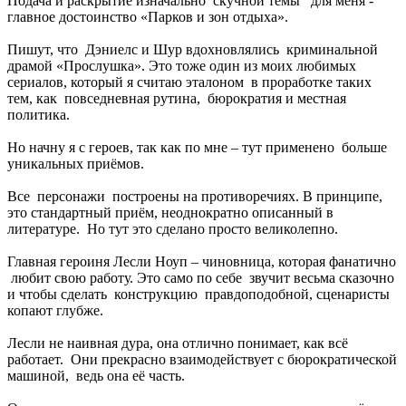
Подача и раскрытие изначально скучной темы для меня -
главное достоинство «Парков и зон отдыха».
Пишут, что Дэниелс и Шур вдохновлялись криминальной
драмой «Прослушка». Это тоже один из моих любимых
сериалов, который я считаю эталоном в проработке таких
тем, как повседневная рутина, бюрократия и местная
политика.
Но начну я с героев, так как по мне – тут применено больше
уникальных приёмов.
Все персонажи построены на противоречиях. В принципе,
это стандартный приём, неоднократно описанный в
литературе. Но тут это сделано просто великолепно.
Главная героиня Лесли Ноуп – чиновница, которая фанатично
любит свою работу. Это само по себе звучит весьма сказочно
и чтобы сделать конструкцию правдоподобной, сценаристы
копают глубже.
Лесли не наивная дура, она отлично понимает, как всё
работает. Они прекрасно взаимодействует с бюрократической
машиной, ведь она её часть.