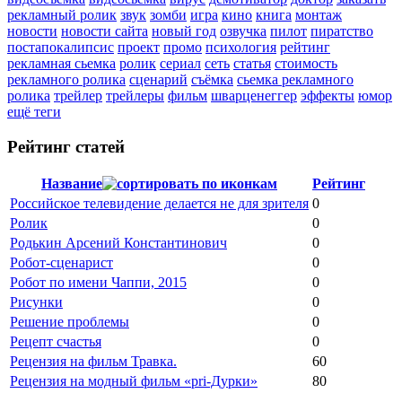
рекламный ролик
звук
зомби
игра
кино
книга
монтаж
новости
новости сайта
новый год
озвучка
пилот
пиратство
постапокалипсис
проект
промо
психология
рейтинг
рекламная сьемка
ролик
сериал
сеть
статья
стоимость
рекламного ролика
сценарий
съёмка
сьемка рекламного
ролика
трейлер
трейлеры
фильм
шварценеггер
эффекты
юмор
ещё теги
Рейтинг статей
Название
Рейтинг
Российское телевидение делается не для зрителя
0
Ролик
0
Родькин Арсений Константинович
0
Робот-сценарист
0
Робот по имени Чаппи, 2015
0
Рисунки
0
Решение проблемы
0
Рецепт счастья
0
Рецензия на фильм Травка.
60
Рецензия на модный фильм «pri-Дурки»
80