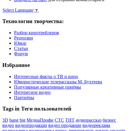
Select Language
▼
Технологии творчества:
Разбор кинотрейлеров
Рецензии
Юмор
Статьи
Форум
Избранное
Интересные факты о ТВ и кино
Юмористические телерассказы М. Бухтеева
Популярные креативные приёмы
Интересное видео
Партнёры
Tags in Теги пользователей
3D
bang
big
МедиаПрофи
СТС
ТНТ
аудиорассказ
бизнес
видео
видеопродакшн
видео продакшн
видеореклама
видеосъемка
видеосьемка
вирус
демотиватор
доктор
заказать