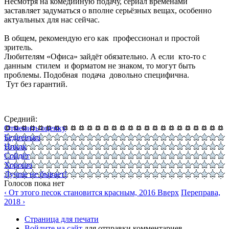
Несмотря на комедийную подачу, сериал временами
заставляет задуматься о вполне серьёзных вещах, особенно
актуальных для нас сейчас.
В общем, рекомендую его как профессионал и простой
зритель.
Любителям «Офиса» зайдёт обязательно. А если кто-то с
данным стилем и форматом не знаком, то могут быть
проблемы. Подобная подача довольно специфична.
Тут без гарантий.
Средний:
Отменить оценку
Бедненько
Никак
Сойдёт
Хорошо
Лучше не бывает!
Голосов пока нет
‹ От этого песок становится красным, 2016
Вверх
Переправа,
2018 ›
Страница для печати
Войдите на сайт
для отправки комментариев