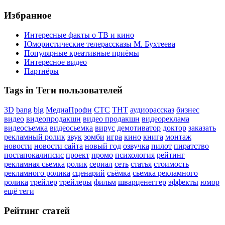
Избранное
Интересные факты о ТВ и кино
Юмористические телерассказы М. Бухтеева
Популярные креативные приёмы
Интересное видео
Партнёры
Tags in Теги пользователей
3D
bang
big
МедиаПрофи
СТС
ТНТ
аудиорассказ
бизнес
видео
видеопродакшн
видео продакшн
видеореклама
видеосъемка
видеосьемка
вирус
демотиватор
доктор
заказать
рекламный ролик
звук
зомби
игра
кино
книга
монтаж
новости
новости сайта
новый год
озвучка
пилот
пиратство
постапокалипсис
проект
промо
психология
рейтинг
рекламная сьемка
ролик
сериал
сеть
статья
стоимость
рекламного ролика
сценарий
съёмка
сьемка рекламного
ролика
трейлер
трейлеры
фильм
шварценеггер
эффекты
юмор
ещё теги
Рейтинг статей