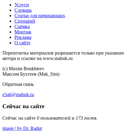
Услуги
Словарь
Статьи для начинающих
Сценарий
Съёмка
Монтаж
Реклама
О сайте
Перепечатка материалов разрешается только при указании
автора и ссылке на www.mabuk.ru
(c) Maхim Boukhteev
Максим Бухтеев (Mak_Sim)
Обратная связь
e5a6@mabuk.ru
Сейчас на сайте
Сейчас на сайте
0 пользователей
и
173 гостя
.
image | by Dr. Radut