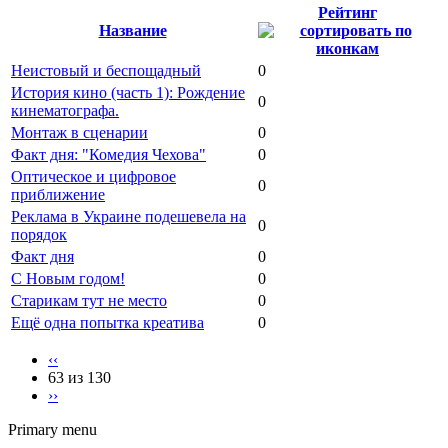
Рейтинг
Название
Неистовый и беспощадный
0
История кино (часть 1): Рождение
0
кинематографа.
Монтаж в сценарии
0
Факт дня: "Комедия Чехова"
0
Оптическое и цифровое
0
приближение
Реклама в Украине подешевела на
0
порядок
Факт дня
0
С Новым годом!
0
Старикам тут не место
0
Ещё одна попытка креатива
0
‹‹
63 из 130
››
Primary menu