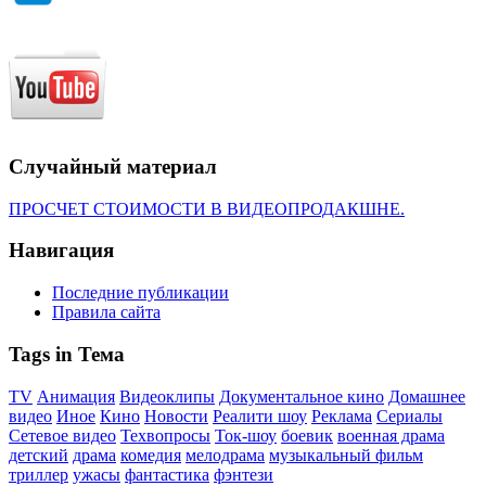
Случайный материал
ПРОСЧЕТ СТОИМОСТИ В ВИДЕОПРОДАКШНЕ.
Навигация
Последние публикации
Правила сайта
Tags in Тема
TV
Анимация
Видеоклипы
Документальное кино
Домашнее
видео
Иное
Кино
Новости
Реалити шоу
Реклама
Сериалы
Сетевое видео
Техвопросы
Ток-шоу
боевик
военная драма
детский
драма
комедия
мелодрама
музыкальный фильм
триллер
ужасы
фантастика
фэнтези