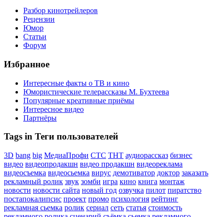
Разбор кинотрейлеров
Рецензии
Юмор
Статьи
Форум
Избранное
Интересные факты о ТВ и кино
Юмористические телерассказы М. Бухтеева
Популярные креативные приёмы
Интересное видео
Партнёры
Tags in Теги пользователей
3D
bang
big
МедиаПрофи
СТС
ТНТ
аудиорассказ
бизнес
видео
видеопродакшн
видео продакшн
видеореклама
видеосъемка
видеосьемка
вирус
демотиватор
доктор
заказать
рекламный ролик
звук
зомби
игра
кино
книга
монтаж
новости
новости сайта
новый год
озвучка
пилот
пиратство
постапокалипсис
проект
промо
психология
рейтинг
рекламная сьемка
ролик
сериал
сеть
статья
стоимость
рекламного ролика
сценарий
съёмка
сьемка рекламного