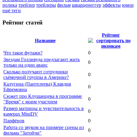
ролика
трейлер
трейлеры
фильм
шварценеггер
эффекты
юмор
ещё теги
Рейтинг статей
Рейтинг
Название
Что такое футажи?
0
Звездам Голливуда предлагают жить
0
только на один аванс
Сколько получают сотрудники
0
съёмочной группы в Америке?
Калугина (Пантелеева) Клавдия
0
Ефремовна
Сюжет про Клушанцева в программе
0
"Время" с моим участием
Размер матрицы и чувствительность в
0
камерах MiniDV
Парфёнов
0
Работа со звуком на примере сцены из
0
фильма "Затойчи"