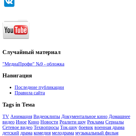
Случайный материал
"МедиаПрофи" №9 - обложка
Навигация
Последние публикации
Правила сайта
Tags in Тема
TV
Анимация
Видеоклипы
Документальное кино
Домашнее
видео
Иное
Кино
Новости
Реалити шоу
Реклама
Сериалы
Сетевое видео
Техвопросы
Ток-шоу
боевик
военная драма
детский
драма
комедия
мелодрама
музыкальный фильм