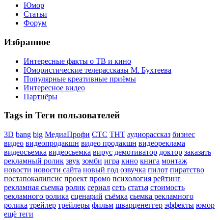
Юмор
Статьи
Форум
Избранное
Интересные факты о ТВ и кино
Юмористические телерассказы М. Бухтеева
Популярные креативные приёмы
Интересное видео
Партнёры
Tags in Теги пользователей
3D
bang
big
МедиаПрофи
СТС
ТНТ
аудиорассказ
бизнес
видео
видеопродакшн
видео продакшн
видеореклама
видеосъемка
видеосьемка
вирус
демотиватор
доктор
заказать
рекламный ролик
звук
зомби
игра
кино
книга
монтаж
новости
новости сайта
новый год
озвучка
пилот
пиратство
постапокалипсис
проект
промо
психология
рейтинг
рекламная сьемка
ролик
сериал
сеть
статья
стоимость
рекламного ролика
сценарий
съёмка
сьемка рекламного
ролика
трейлер
трейлеры
фильм
шварценеггер
эффекты
юмор
ещё теги