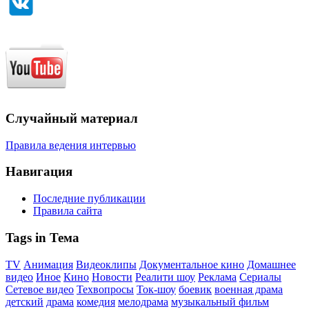
Случайный материал
Правила ведения интервью
Навигация
Последние публикации
Правила сайта
Tags in Тема
TV
Анимация
Видеоклипы
Документальное кино
Домашнее
видео
Иное
Кино
Новости
Реалити шоу
Реклама
Сериалы
Сетевое видео
Техвопросы
Ток-шоу
боевик
военная драма
детский
драма
комедия
мелодрама
музыкальный фильм