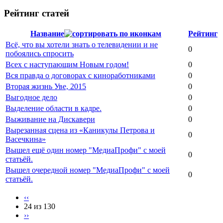
Рейтинг статей
Название
Рейтинг
Всё, что вы хотели знать о телевидении и не
0
побоялись спросить
Всех с наступающим Новым годом!
0
Вся правда о договорах с киноработниками
0
Вторая жизнь Уве, 2015
0
Выгодное дело
0
Выделение области в кадре.
0
Выживание на Дискавери
0
Вырезанная сцена из «Каникулы Петрова и
0
Васечкина»
Вышел ещё один номер "МедиаПрофи" с моей
0
статьёй.
Вышел очередной номер "МедиаПрофи" с моей
0
статьёй.
‹‹
24 из 130
››