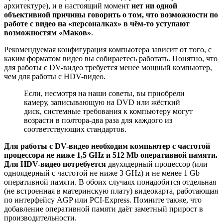
архитектуре), и в настоящий момент
нет ни одной
объективной причины говорить о том, что возможности по
работе с видео на «персоналках» в чём-то уступают
возможностям «Маков»
.
Рекомендуемая конфигурация компьютера зависит от того, с
каким форматом видео вы собираетесь работать. Понятно, что
для работы с DV-видео требуется менее мощный компьютер,
чем для работы с HDV-видео.
Если, несмотря на наши советы, вы приобрели
камеру, записывающую на DVD или жёсткий
диск, системные требования к компьютеру могут
возрасти в полтора-два раза для каждого из
соответствующих стандартов.
Для работы с DV-видео необходим
компьютер с частотой
процессора не ниже 1,5 GHz и 512 Mb оперативной памяти.
Для HDV-видео потребуется
двухядерный процессор (или
одноядерный с частотой не ниже 3 GHz) и не менее 1 Gb
оперативной памяти. В обоих случаях понадобится отдельная
(не встроенная в материнскую плату) видеокарта, работающая
по интерфейсу AGP или PCI-Express. Помните также, что
добавление оперативной памяти даёт заметный прирост в
производительности.