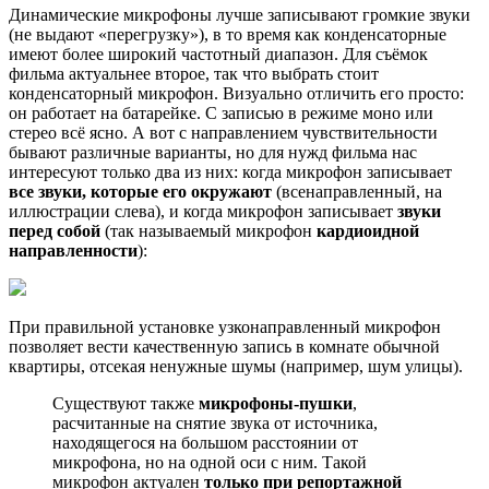
Динамические микрофоны лучше записывают громкие звуки
(не выдают «перегрузку»), в то время как конденсаторные
имеют более широкий частотный диапазон. Для съёмок
фильма актуальнее второе, так что выбрать стоит
конденсаторный микрофон. Визуально отличить его просто:
он работает на батарейке. С записью в режиме моно или
стерео всё ясно. А вот с направлением чувствительности
бывают различные варианты, но для нужд фильма нас
интересуют только два из них: когда микрофон записывает
все звуки, которые его окружают
(всенаправленный, на
иллюстрации слева), и когда микрофон записывает
звуки
перед собой
(так называемый микрофон
кардиоидной
направленности
):
При правильной установке узконаправленный микрофон
позволяет вести качественную запись в комнате обычной
квартиры, отсекая ненужные шумы (например, шум улицы).
Существуют также
микрофоны-пушки
,
расчитанные на снятие звука от источника,
находящегося на большом расстоянии от
микрофона, но на одной оси с ним. Такой
микрофон актуален
только при репортажной