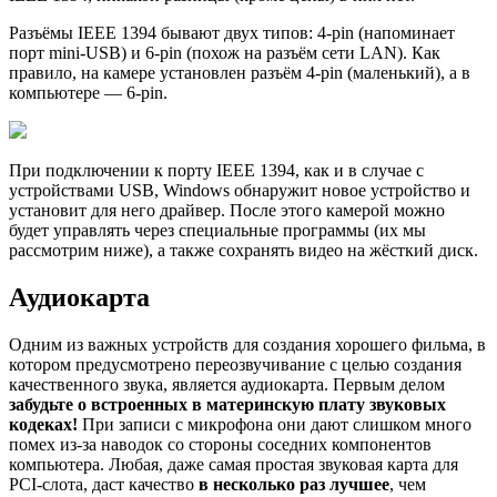
Разъёмы IEEE 1394 бывают двух типов: 4-pin (напоминает
порт mini-USB) и 6-pin (похож на разъём сети LAN). Как
правило, на камере установлен разъём 4-pin (маленький), а в
компьютере — 6-pin.
При подключении к порту IEEE 1394, как и в случае с
устройствами USB, Windows обнаружит новое устройство и
установит для него драйвер. После этого камерой можно
будет управлять через специальные программы (их мы
рассмотрим ниже), а также сохранять видео на жёсткий диск.
Аудиокарта
Одним из важных устройств для создания хорошего фильма, в
котором предусмотрено переозвучивание с целью создания
качественного звука, является аудиокарта. Первым делом
забудьте о встроенных в материнскую плату звуковых
кодеках!
При записи с микрофона они дают слишком много
помех из-за наводок со стороны соседних компонентов
компьютера. Любая, даже самая простая звуковая карта для
PCI-слота, даст качество
в несколько раз лучшее
, чем