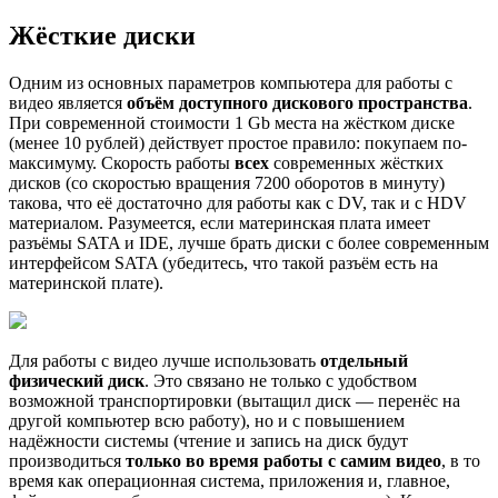
Жёсткие диски
Одним из основных параметров компьютера для работы с
видео является
объём доступного дискового пространства
.
При современной стоимости 1 Gb места на жёстком диске
(менее 10 рублей) действует простое правило: покупаем по-
максимуму. Скорость работы
всех
современных жёстких
дисков (со скоростью вращения 7200 оборотов в минуту)
такова, что её достаточно для работы как с DV, так и с HDV
материалом. Разумеется, если материнская плата имеет
разъёмы SATA и IDE, лучше брать диски с более современным
интерфейсом SATA (убедитесь, что такой разъём есть на
материнской плате).
Для работы с видео лучше использовать
отдельный
физический диск
. Это связано не только с удобством
возможной транспортировки (вытащил диск — перенёс на
другой компьютер всю работу), но и с повышением
надёжности системы (чтение и запись на диск будут
производиться
только во время работы с самим видео
, в то
время как операционная система, приложения и, главное,