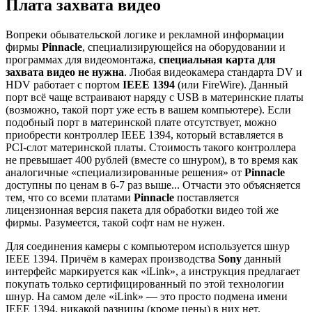
Плата захвата видео
Вопреки обывательской логике и рекламной информации
фирмы
Pinnacle
, специализирующейся на оборудовании и
программах для видеомонтажа,
специальная карта для
захвата видео не нужна
. Любая видеокамера стандарта DV и
HDV работает с портом
IEEE 1394
(или FireWire). Данный
порт всё чаще встраивают наряду с USB в материнские платы
(возможно, такой порт уже есть в вашем компьютере). Если
подобный порт в материнской плате отсутствует, можно
приобрести контроллер IEEE 1394, который вставляется в
PCI-слот материнской платы. Стоимость такого контроллера
не превышает 400 рублей (вместе со шнуром), в то время как
аналогичные «специализированные решения» от
Pinnacle
доступны по ценам в 6-7 раз выше... Отчасти это объясняется
тем, что со всеми платами
Pinnacle
поставляется
лицензионная версия пакета для обработки видео той же
фирмы. Разумеется, такой софт нам не нужен.
Для соединения камеры с компьютером используется шнур
IEEE 1394. Причём в камерах производства
Sony
данный
интерфейс маркируется как «iLink», а инструкция предлагает
покупать только сертифицированный по этой технологии
шнур. На самом деле «iLink» — это просто подмена имени
IEEE 1394, никакой разницы (кроме цены) в них нет.