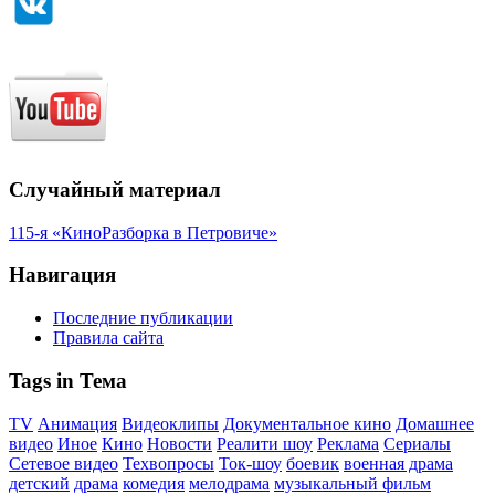
Случайный материал
115-я «КиноРазборка в Петровиче»
Навигация
Последние публикации
Правила сайта
Tags in Тема
TV
Анимация
Видеоклипы
Документальное кино
Домашнее
видео
Иное
Кино
Новости
Реалити шоу
Реклама
Сериалы
Сетевое видео
Техвопросы
Ток-шоу
боевик
военная драма
детский
драма
комедия
мелодрама
музыкальный фильм