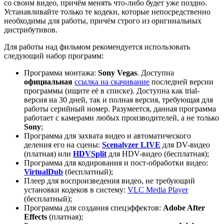
со своим видео, причём менять что-либо будет уже поздно.
Устанавливайте только те кодеки, которые непосредственно
необходимы для работы, причём строго из оригинальных
дистрибутивов.
Для работы над фильмом рекомендуется использовать
следующий набор программ:
Программа монтажа:
Sony Vegas
. Доступна
официальная
ссылка на скачивание
последней версии
программы (ищите её в списке). Доступна как trial-
версия на 30 дней, так и полная версия, требующая для
работы серийный номер. Разумеется, данная программа
работает с камерами любых производителей, а не только
Sony
;
Программа для захвата видео и автоматического
деления его на сцены:
Scenalyzer LIVE
для DV-видео
(платная) или
HDVSplit
для HDV-видео (бесплатная);
Программа для кодирования и пост-обработки видео:
VirtualDub
(бесплатный);
Плеер для воспроизведения видео, не требующий
установки кодеков в систему:
VLC Media Player
(бесплатный);
Программа для создания спецэффектов:
Adobe After
Effects
(платная);