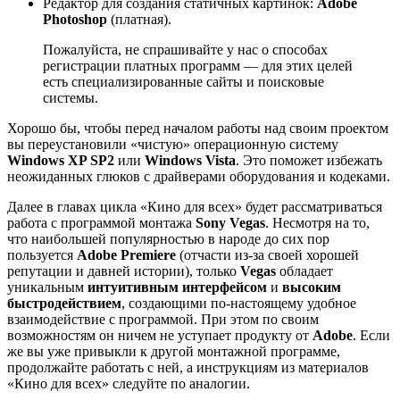
Редактор для создания статичных картинок:
Adobe
Photoshop
(платная).
Пожалуйста, не спрашивайте у нас о способах
регистрации платных программ — для этих целей
есть специализированные сайты и поисковые
системы.
Хорошо бы, чтобы перед началом работы над своим проектом
вы переустановили «чистую» операционную систему
Windows XP SP2
или
Windows Vista
. Это поможет избежать
неожиданных глюков с драйверами оборудования и кодеками.
Далее в главах цикла «Кино для всех» будет рассматриваться
работа с программой монтажа
Sony Vegas
. Несмотря на то,
что наибольшей популярностью в народе до сих пор
пользуется
Adobe Premiere
(отчасти из-за своей хорошей
репутации и давней истории), только
Vegas
обладает
уникальным
интуитивным интерфейсом
и
высоким
быстродействием
, создающими по-настоящему удобное
взаимодействие с программой. При этом по своим
возможностям он ничем не уступает продукту от
Adobe
. Если
же вы уже привыкли к другой монтажной программе,
продолжайте работать с ней, а инструкциям из материалов
«Кино для всех» следуйте по аналогии.