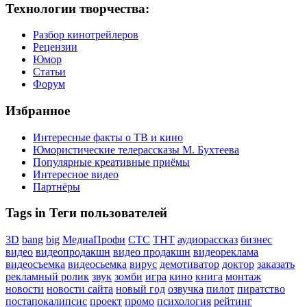
Технологии творчества:
Разбор кинотрейлеров
Рецензии
Юмор
Статьи
Форум
Избранное
Интересные факты о ТВ и кино
Юмористические телерассказы М. Бухтеева
Популярные креативные приёмы
Интересное видео
Партнёры
Tags in Теги пользователей
3D
bang
big
МедиаПрофи
СТС
ТНТ
аудиорассказ
бизнес
видео
видеопродакшн
видео продакшн
видеореклама
видеосъемка
видеосьемка
вирус
демотиватор
доктор
заказать
рекламный ролик
звук
зомби
игра
кино
книга
монтаж
новости
новости сайта
новый год
озвучка
пилот
пиратство
постапокалипсис
проект
промо
психология
рейтинг