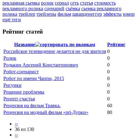
рекламная сьемка
ролик
сериал
сеть
статья
стоимость
рекламного ролика
сценарий
съёмка
сьемка рекламного
ролика
трейлер
трейлеры
фильм
шварценеггер
эффекты
юмор
ещё теги
Рейтинг статей
Название
Рейтинг
Российское телевидение делается не для зрителя
0
Ролик
0
Родькин Арсений Константинович
0
Робот-сценарист
0
Робот по имени Чаппи, 2015
0
Рисунки
0
Решение проблемы
0
Рецепт счастья
0
Рецензия на фильм Травка.
60
Рецензия на модный фильм «pri-Дурки»
80
‹‹
36 из 130
››