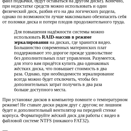
файл подкачки, будут оставаться на другом диске). Конечно,
при недостатке средств можно использовать и один
физический диск, разбив его на два логических раздела,
однако по возможности лучше максимально обезопасить себя
от поломки диска и потери плодов продолжительного труда.
Для повышения надёжности системы можно
использовать
RAID-массив в режиме
зеркалирования
на дисках, где хранится видео.
Большинство современных материнских плат
поддерживают это дорогое прежде удовольствие
без дополнительных плат управления. Разумеется,
для этого вам придётся купить два одинаковых
жёстких диска, что повышает стоимость в два
раза. Однако, при необходимости зеркалирование
всегда можно будет отключить, чтобы без
дополнительных затрат получить в два раза
больше доступного места.
При установке дисков в компьютер помните о температурном
режиме! Не ставьте диски рядом друг с другом; не лишним
будет и дополнительный вентилятор на передней стенке
корпуса. Форматируйте жёский диск для работы с видео в
файловой системе NTFS (никакого FAT32).