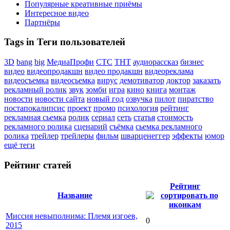
Популярные креативные приёмы
Интересное видео
Партнёры
Tags in Теги пользователей
3D
bang
big
МедиаПрофи
СТС
ТНТ
аудиорассказ
бизнес
видео
видеопродакшн
видео продакшн
видеореклама
видеосъемка
видеосьемка
вирус
демотиватор
доктор
заказать
рекламный ролик
звук
зомби
игра
кино
книга
монтаж
новости
новости сайта
новый год
озвучка
пилот
пиратство
постапокалипсис
проект
промо
психология
рейтинг
рекламная сьемка
ролик
сериал
сеть
статья
стоимость
рекламного ролика
сценарий
съёмка
сьемка рекламного
ролика
трейлер
трейлеры
фильм
шварценеггер
эффекты
юмор
ещё теги
Рейтинг статей
Рейтинг
Название
Миссия невыполнима: Племя изгоев,
0
2015