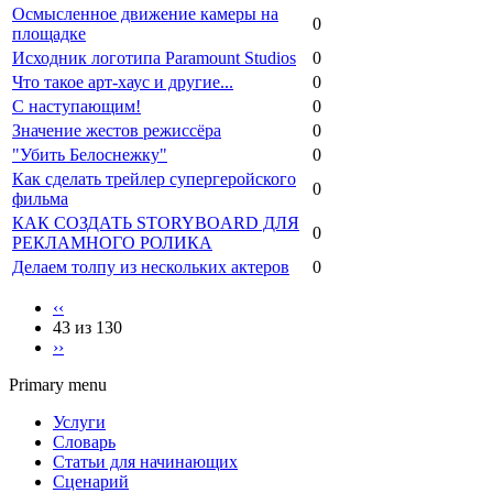
Осмысленное движение камеры на
0
площадке
Исходник логотипа Paramount Studios
0
Что такое арт-хаус и другие...
0
С наступающим!
0
Значение жестов режиссёра
0
"Убить Белоснежку"
0
Как сделать трейлер супергеройского
0
фильма
КАК СОЗДАТЬ STORYBOARD ДЛЯ
0
РЕКЛАМНОГО РОЛИКА
Делаем толпу из нескольких актеров
0
‹‹
43 из 130
››
Primary menu
Услуги
Словарь
Статьи для начинающих
Сценарий