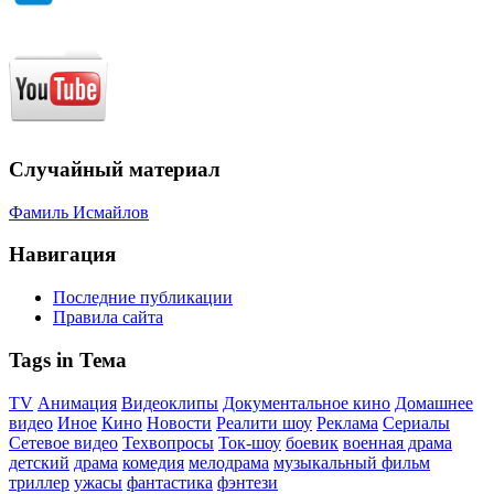
Случайный материал
Фамиль Исмайлов
Навигация
Последние публикации
Правила сайта
Tags in Тема
TV
Анимация
Видеоклипы
Документальное кино
Домашнее
видео
Иное
Кино
Новости
Реалити шоу
Реклама
Сериалы
Сетевое видео
Техвопросы
Ток-шоу
боевик
военная драма
детский
драма
комедия
мелодрама
музыкальный фильм
триллер
ужасы
фантастика
фэнтези