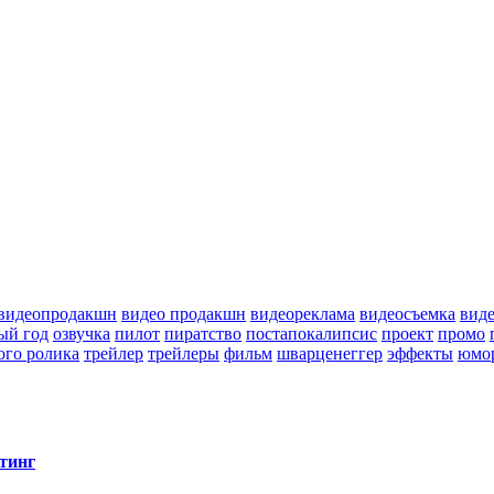
видеопродакшн
видео продакшн
видеореклама
видеосъемка
вид
ый год
озвучка
пилот
пиратство
постапокалипсис
проект
промо
ого ролика
трейлер
трейлеры
фильм
шварценеггер
эффекты
юмо
тинг