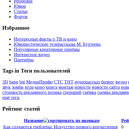
Рецензии
Юмор
Статьи
Форум
Избранное
Интересные факты о ТВ и кино
Юмористические телерассказы М. Бухтеева
Популярные креативные приёмы
Интересное видео
Партнёры
Tags in Теги пользователей
3D
bang
big
МедиаПрофи
СТС
ТНТ
аудиорассказ
бизнес
видео
звук
зомби
игра
кино
книга
монтаж
новости
новости сайта
нов
стоимость рекламного ролика
сценарий
съёмка
сьемка рекламн
ещё теги
Рейтинг статей
Название
Рей
Как создаются трейлеры: Искусство первого впечатления
0