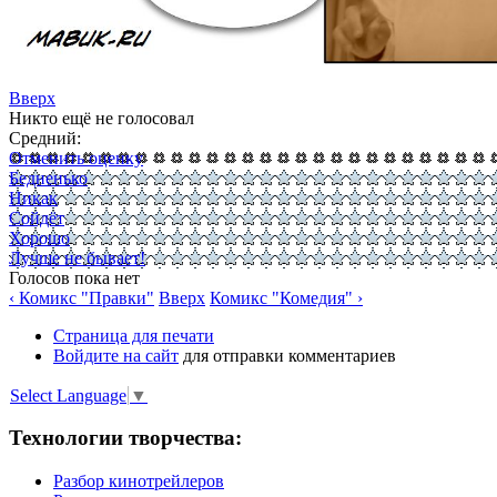
Вверх
Никто ещё не голосовал
Средний:
Отменить оценку
Бедненько
Никак
Сойдёт
Хорошо
Лучше не бывает!
Голосов пока нет
‹ Комикс "Правки"
Вверх
Комикс "Комедия" ›
Страница для печати
Войдите на сайт
для отправки комментариев
Select Language
▼
Технологии творчества:
Разбор кинотрейлеров