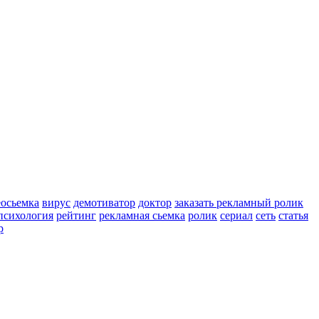
еосьемка
вирус
демотиватор
доктор
заказать рекламный ролик
психология
рейтинг
рекламная сьемка
ролик
сериал
сеть
статья
р