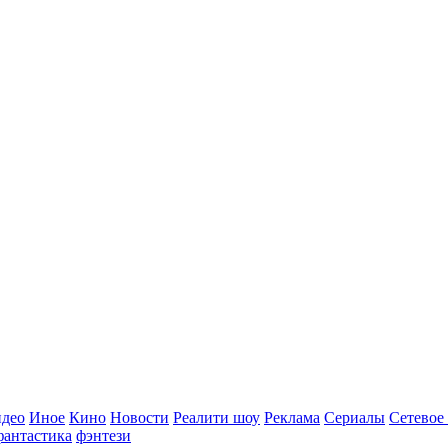
идео
Иное
Кино
Новости
Реалити шоу
Реклама
Сериалы
Сетевое
фантастика
фэнтези