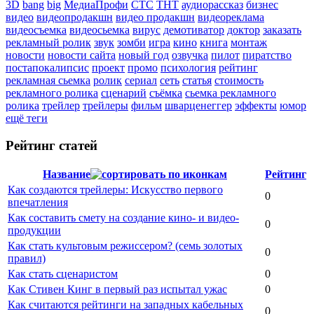
3D
bang
big
МедиаПрофи
СТС
ТНТ
аудиорассказ
бизнес
видео
видеопродакшн
видео продакшн
видеореклама
видеосъемка
видеосьемка
вирус
демотиватор
доктор
заказать
рекламный ролик
звук
зомби
игра
кино
книга
монтаж
новости
новости сайта
новый год
озвучка
пилот
пиратство
постапокалипсис
проект
промо
психология
рейтинг
рекламная сьемка
ролик
сериал
сеть
статья
стоимость
рекламного ролика
сценарий
съёмка
сьемка рекламного
ролика
трейлер
трейлеры
фильм
шварценеггер
эффекты
юмор
ещё теги
Рейтинг статей
Название
Рейтинг
Как создаются трейлеры: Искусство первого
0
впечатления
Как составить смету на создание кино- и видео-
0
продукции
Как стать культовым режиссером? (семь золотых
0
правил)
Как стать сценаристом
0
Как Стивен Кинг в первый раз испытал ужас
0
Как считаются рейтинги на западных кабельных
0