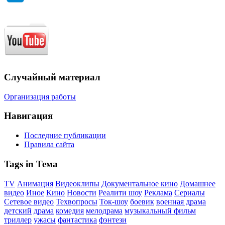
Случайный материал
Организация работы
Навигация
Последние публикации
Правила сайта
Tags in Тема
TV
Анимация
Видеоклипы
Документальное кино
Домашнее
видео
Иное
Кино
Новости
Реалити шоу
Реклама
Сериалы
Сетевое видео
Техвопросы
Ток-шоу
боевик
военная драма
детский
драма
комедия
мелодрама
музыкальный фильм
триллер
ужасы
фантастика
фэнтези