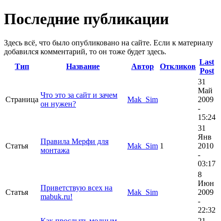
Последние публикации
Здесь всё, что было опубликовано на сайте. Если к материалу
добавился комментарий, то он тоже будет здесь.
Last
Тип
Название
Автор
Откликов
Post
31
Май
Что это за сайт и зачем
Страница
Mak_Sim
2009
он нужен?
-
15:24
31
Янв
Правила Мерфи для
Статья
Mak_Sim
1
2010
монтажа
-
03:17
8
Июн
Приветствую всех на
Статья
Mak_Sim
2009
mabuk.ru!
-
22:32
Как прослыть модным,
21