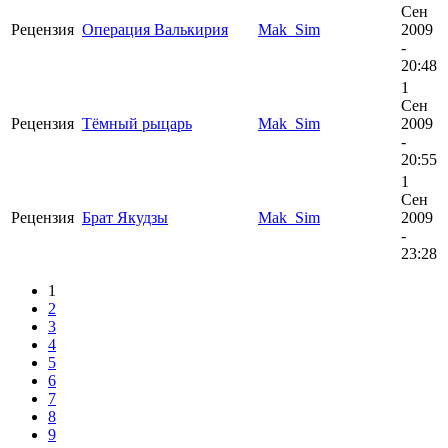
Сен
Рецензия
Операция Валькирия
Mak_Sim
2009
-
20:48
1
Сен
Рецензия
Тёмный рыцарь
Mak_Sim
2009
-
20:55
1
Сен
Рецензия
Брат Якудзы
Mak_Sim
2009
-
23:28
1
2
3
4
5
6
7
8
9