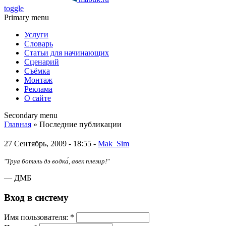
toggle
Primary menu
Услуги
Словарь
Статьи для начинающих
Сценарий
Съёмка
Монтаж
Реклама
О сайте
Secondary menu
Главная
» Последние публикации
27 Сентябрь, 2009 - 18:55 -
Mak_Sim
"Труа ботэль дэ водка́, авек плезир!"
— ДМБ
Вход в систему
Имя пoльзовaтeля:
*