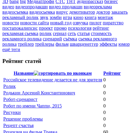
3D
bang
big
МедиаПрофи
СТС
ТНТ
аудиорассказ
бизнес
видео
видеопродакшн
видео продакшн
видеореклама
видеосъемка
видеосьемка
вирус
демотиватор
доктор
заказать
рекламный ролик
звук
зомби
игра
кино
книга
монтаж
новости
новости сайта
новый год
озвучка
пилот
пиратство
постапокалипсис
проект
промо
психология
рейтинг
рекламная сьемка
ролик
сериал
сеть
статья
стоимость
рекламного ролика
сценарий
съёмка
сьемка рекламного
ролика
трейлер
трейлеры
фильм
шварценеггер
эффекты
юмор
ещё теги
Рейтинг статей
Название
Рейтинг
Российское телевидение делается не для зрителя
0
Ролик
0
Родькин Арсений Константинович
0
Робот-сценарист
0
Робот по имени Чаппи, 2015
0
Рисунки
0
Решение проблемы
0
Рецепт счастья
0
Рецензия на фильм Травка.
60