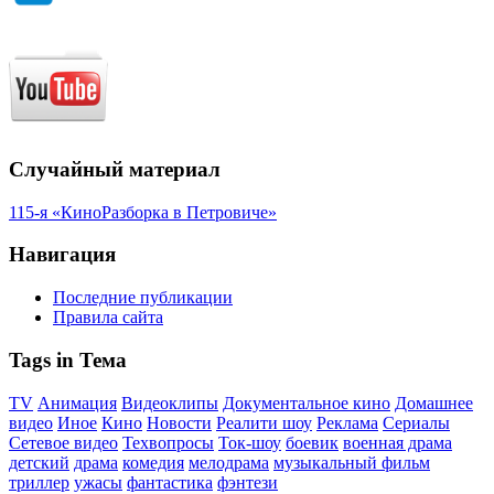
Случайный материал
115-я «КиноРазборка в Петровиче»
Навигация
Последние публикации
Правила сайта
Tags in Тема
TV
Анимация
Видеоклипы
Документальное кино
Домашнее
видео
Иное
Кино
Новости
Реалити шоу
Реклама
Сериалы
Сетевое видео
Техвопросы
Ток-шоу
боевик
военная драма
детский
драма
комедия
мелодрама
музыкальный фильм
триллер
ужасы
фантастика
фэнтези