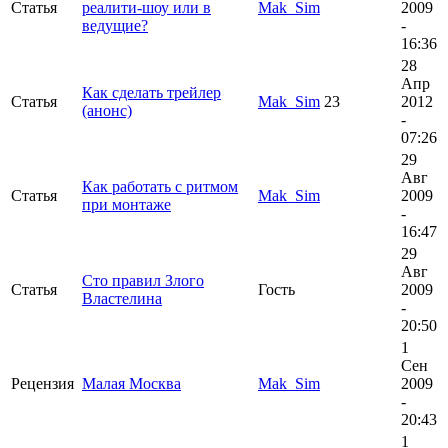
Статья
реалити-шоу или в
Mak_Sim
2009
ведущие?
-
16:36
28
Апр
Как сделать трейлер
Статья
Mak_Sim
23
2012
(анонс)
-
07:26
29
Авг
Как работать с ритмом
Статья
Mak_Sim
2009
при монтаже
-
16:47
29
Авг
Сто правил Злого
Статья
Гость
2009
Властелина
-
20:50
1
Сен
Рецензия
Малая Москва
Mak_Sim
2009
-
20:43
1