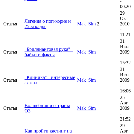
-
00:20
29
Окт
Легенда о поп-корне и
Статья
Mak_Sim
2
2010
25-м кадре
-
11:21
31
Июл
"Бриллиантовая рука" -
Статья
Mak_Sim
2009
байки и факты
-
15:32
31
Июл
"Клиника" - интересные
Статья
Mak_Sim
2009
факты
-
16:06
25
Авг
Волшебник из страны
Статья
Mak_Sim
2009
ОЗ
-
21:52
29
Как пройти кастинг на
Авг