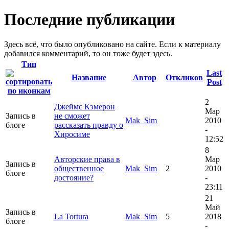
Последние публикации
Здесь всё, что было опубликовано на сайте. Если к материалу
добавился комментарий, то он тоже будет здесь.
Тип
Last
Название
Автор
Откликов
Post
2
Джеймс Кэмерон
Мар
Запись в
не сможет
Mak_Sim
2010
блоге
рассказать правду о
-
Хиросиме
12:52
8
Авторские права в
Мар
Запись в
общественное
Mak_Sim
2
2010
блоге
достояние?
-
23:11
21
Май
Запись в
La Tortura
Mak_Sim
5
2018
блоге
-