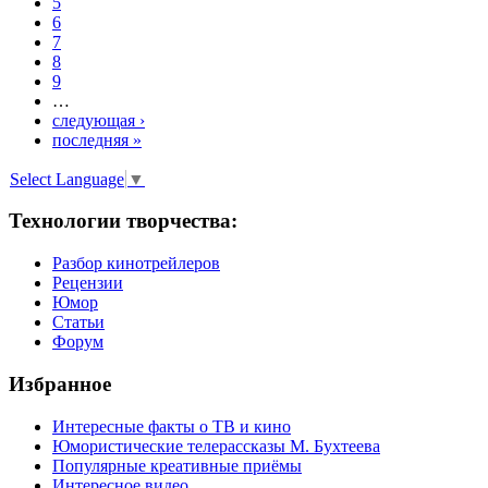
5
6
7
8
9
…
следующая ›
последняя »
Select Language
▼
Технологии творчества:
Разбор кинотрейлеров
Рецензии
Юмор
Статьи
Форум
Избранное
Интересные факты о ТВ и кино
Юмористические телерассказы М. Бухтеева
Популярные креативные приёмы
Интересное видео