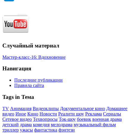
Случайный материал
Мастер-класс-16: Вдохновение
Навигация
Последние публикации
Правила сайта
Tags in Тема
TV
Анимация
Видеоклипы
Документальное кино
Домашнее
видео
Иное
Кино
Новости
Реалити шоу
Реклама
Сериалы
Сетевое видео
Техвопросы
Ток-шоу
боевик
военная драма
детский
драма
комедия
мелодрама
музыкальный фильм
триллер
ужасы
фантастика
фэнтези