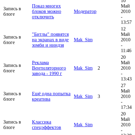
10
Показ многих
Май
Запись в
блоков можно
Модератор
2010
блоге
отключить
-
13:57
12
"Битлы" появятся
Май
Запись в
на экранах в виде
Mak_Sim
2010
блоге
зомби и ниндзя
-
11:46
20
Реклама
Май
Запись в
Вентиляторного
Mak_Sim
2
2010
блоге
завода - 1990 г
-
13:43
27
Май
Запись в
Ещё одна попытка
Mak_Sim
3
2010
блоге
креатива
-
17:34
20
Май
Запись в
Классика
Mak_Sim
2010
блоге
спецэффектов
-