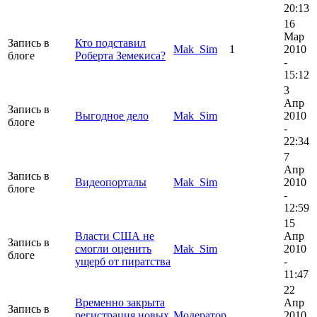
20:13
16
Мар
Запись в
Кто подставил
Mak_Sim
1
2010
блоге
Роберта Земекиса?
-
15:12
3
Апр
Запись в
Выгодное дело
Mak_Sim
2010
блоге
-
22:34
7
Апр
Запись в
Видеопорталы
Mak_Sim
2010
блоге
-
12:59
15
Власти США не
Апр
Запись в
смогли оценить
Mak_Sim
2010
блоге
ущерб от пиратства
-
11:47
22
Временно закрыта
Апр
Запись в
регистрация новых
Модератор
2010