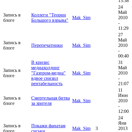
13:38
24
Май
Запись в
Коллеги "Теории
Mak_Sim
2010
блоге
Большого взрыва"
-
11:29
27
Май
Запись в
Перепечатники
Mak_Sim
2010
блоге
-
00:40
В кризис
31
медиахолдинг
Май
Запись в
"Газпром-медиа"
Mak_Sim
2010
блоге
вдвое снизил
-
рентабельность
21:07
11
Июн
Запись в
Смертельная битва
Mak_Sim
2010
блоге
за зрителя
-
12:00
24
Янв
Запись в
Покажи фанатам
Mak_Sim
3
2013
блоге
сиськи