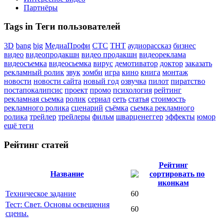
Партнёры
Tags in Теги пользователей
3D
bang
big
МедиаПрофи
СТС
ТНТ
аудиорассказ
бизнес
видео
видеопродакшн
видео продакшн
видеореклама
видеосъемка
видеосьемка
вирус
демотиватор
доктор
заказать
рекламный ролик
звук
зомби
игра
кино
книга
монтаж
новости
новости сайта
новый год
озвучка
пилот
пиратство
постапокалипсис
проект
промо
психология
рейтинг
рекламная сьемка
ролик
сериал
сеть
статья
стоимость
рекламного ролика
сценарий
съёмка
сьемка рекламного
ролика
трейлер
трейлеры
фильм
шварценеггер
эффекты
юмор
ещё теги
Рейтинг статей
Рейтинг
Название
Техническое задание
60
Тест: Свет. Основы освещения
60
сцены.