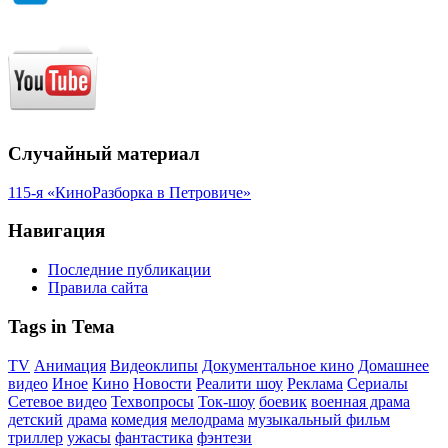
Случайный материал
115-я «КиноРазборка в Петровиче»
Навигация
Последние публикации
Правила сайта
Tags in Тема
TV
Анимация
Видеоклипы
Документальное кино
Домашнее
видео
Иное
Кино
Новости
Реалити шоу
Реклама
Сериалы
Сетевое видео
Техвопросы
Ток-шоу
боевик
военная драма
детский
драма
комедия
мелодрама
музыкальный фильм
триллер
ужасы
фантастика
фэнтези