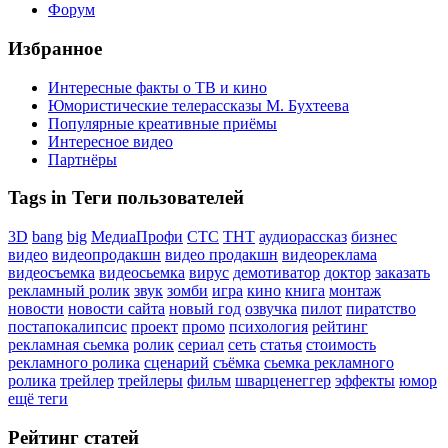
Форум
Избранное
Интересные факты о ТВ и кино
Юмористические телерассказы М. Бухтеева
Популярные креативные приёмы
Интересное видео
Партнёры
Tags in Теги пользователей
3D
bang
big
МедиаПрофи
СТС
ТНТ
аудиорассказ
бизнес
видео
видеопродакшн
видео продакшн
видеореклама
видеосъемка
видеосьемка
вирус
демотиватор
доктор
заказать
рекламный ролик
звук
зомби
игра
кино
книга
монтаж
новости
новости сайта
новый год
озвучка
пилот
пиратство
постапокалипсис
проект
промо
психология
рейтинг
рекламная сьемка
ролик
сериал
сеть
статья
стоимость
рекламного ролика
сценарий
съёмка
сьемка рекламного
ролика
трейлер
трейлеры
фильм
шварценеггер
эффекты
юмор
ещё теги
Рейтинг статей