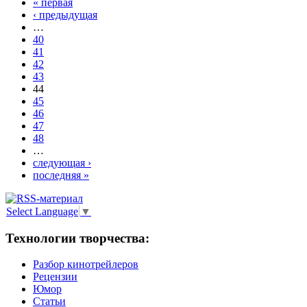
« первая
‹ предыдущая
…
40
41
42
43
44
45
46
47
48
…
следующая ›
последняя »
Select Language
▼
Технологии творчества:
Разбор кинотрейлеров
Рецензии
Юмор
Статьи