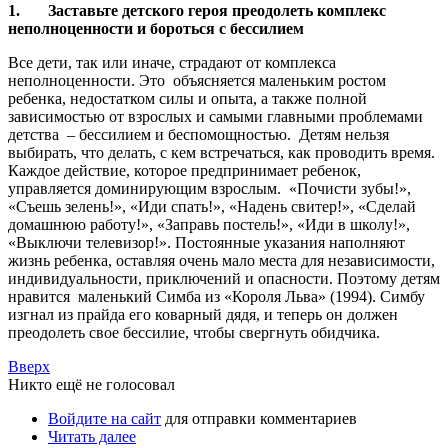
1.
Заставьте детского героя преодолеть комплекс
неполноценности и бороться с бессилием
Все дети, так или иначе, страдают от комплекса
неполноценности. Это объясняется маленьким ростом
ребенка, недостатком силы и опыта, а также полной
зависимостью от взрослых и самыми главными проблемами
детства – бессилием и беспомощностью. Детям нельзя
выбирать, что делать, с кем встречаться, как проводить время.
Каждое действие, которое предпринимает ребенок,
управляется доминирующим взрослым. «Почисти зубы!»,
«Съешь зелень!», «Иди спать!», «Надень свитер!», «Сделай
домашнюю работу!», «Заправь постель!», «Иди в школу!»,
«Выключи телевизор!». Постоянные указания наполняют
жизнь ребенка, оставляя очень мало места для независимости,
индивидуальности, приключений и опасности. Поэтому детям
нравится маленький Симба из «Короля Льва» (1994). Симбу
изгнал из прайда его коварный дядя, и теперь он должен
преодолеть свое бессилие, чтобы свергнуть обидчика.
Вверх
Никто ещё не голосовал
Войдите на сайт
для отправки комментариев
Читать далее