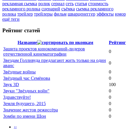
рекламная сьемка
ролик
сериал
сеть
статья
стоимость
рекламного ролика
сценарий
съёмка
сьемка рекламного
ролика
трейлер
трейлеры
фильм
шварценеггер
эффекты
юмор
ещё теги
Рейтинг статей
Название
Рейтинг
Защита проектов кинокомпаний-лидеров
0
отечественной кинематографии
Звездам Голливуда предлагают жить только на один
0
аванс
Звёздные войны
0
Звёздный час Семёнова
0
Звук 3D
100
Звуки "Звёздных войн"
0
Здравствуйте!
0
Земля будущего, 2015
0
Значение жестов режиссёра
0
Зомби по имени Шон
0
‹‹