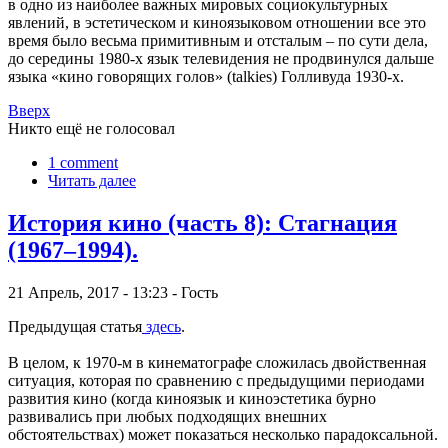
в одно из наиболее важных мировых социокультурных
явлений, в эстетическом и киноязыковом отношении все это
время было весьма примитивным и отсталым – по сути дела,
до середины 1980-х язык телевидения не продвинулся дальше
языка «кино говорящих голов» (talkies) Голливуда 1930-х.
Вверх
Никто ещё не голосовал
1 comment
Читать далее
История кино (часть 8): Стагнация
(1967–1994).
21 Апрель, 2017 - 13:23 - Гость
Предыдущая статья
здесь
.
В целом, к 1970-м в кинематографе сложилась двойственная
ситуация, которая по сравнению с предыдущими периодами
развития кино (когда киноязык и киноэстетика бурно
развивались при любых подходящих внешних
обстоятельствах) может показаться несколько парадоксальной.