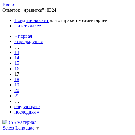
Вверх
Отметок "нравится": 8324
Войдите на сайт
для отправки комментариев
Читать далее
« первая
‹ предыдущая
…
13
14
15
16
17
18
19
20
21
…
следующая ›
последняя »
Select Language
▼