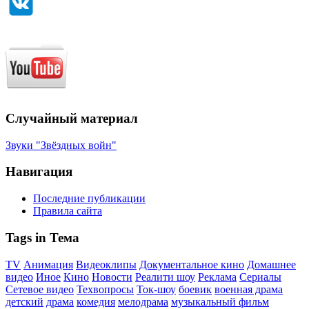
Случайный материал
Звуки "Звёздных войн"
Навигация
Последние публикации
Правила сайта
Tags in Тема
TV
Анимация
Видеоклипы
Документальное кино
Домашнее
видео
Иное
Кино
Новости
Реалити шоу
Реклама
Сериалы
Сетевое видео
Техвопросы
Ток-шоу
боевик
военная драма
детский
драма
комедия
мелодрама
музыкальный фильм