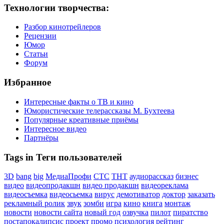
Технологии творчества:
Разбор кинотрейлеров
Рецензии
Юмор
Статьи
Форум
Избранное
Интересные факты о ТВ и кино
Юмористические телерассказы М. Бухтеева
Популярные креативные приёмы
Интересное видео
Партнёры
Tags in Теги пользователей
3D
bang
big
МедиаПрофи
СТС
ТНТ
аудиорассказ
бизнес
видео
видеопродакшн
видео продакшн
видеореклама
видеосъемка
видеосьемка
вирус
демотиватор
доктор
заказать
рекламный ролик
звук
зомби
игра
кино
книга
монтаж
новости
новости сайта
новый год
озвучка
пилот
пиратство
постапокалипсис
проект
промо
психология
рейтинг