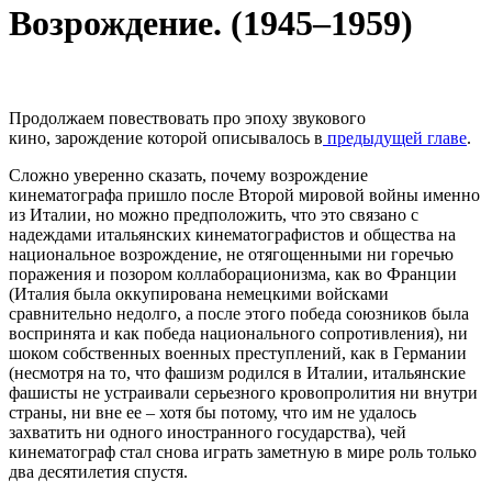
Возрождение. (1945–1959)
Продолжаем повествовать про эпоху звукового
кино, зарождение которой описывалось в
предыдущей главе
.
Сложно уверенно сказать, почему возрождение
кинематографа пришло после Второй мировой войны именно
из Италии, но можно предположить, что это связано с
надеждами итальянских кинематографистов и общества на
национальное возрождение, не отягощенными ни горечью
поражения и позором коллаборационизма, как во Франции
(Италия была оккупирована немецкими войсками
сравнительно недолго, а после этого победа союзников была
воспринята и как победа национального сопротивления), ни
шоком собственных военных преступлений, как в Германии
(несмотря на то, что фашизм родился в Италии, итальянские
фашисты не устраивали серьезного кровопролития ни внутри
страны, ни вне ее – хотя бы потому, что им не удалось
захватить ни одного иностранного государства), чей
кинематограф стал снова играть заметную в мире роль только
два десятилетия спустя.