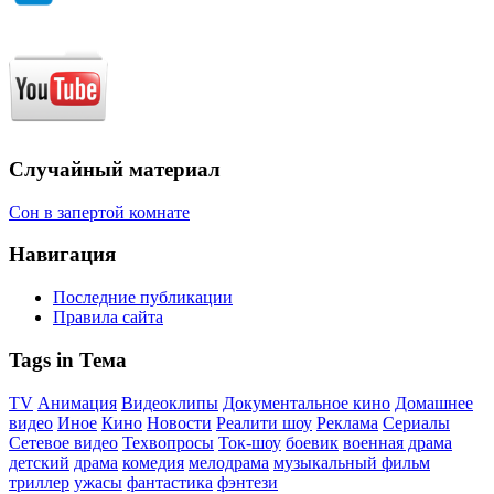
Случайный материал
Сон в запертой комнате
Навигация
Последние публикации
Правила сайта
Tags in Тема
TV
Анимация
Видеоклипы
Документальное кино
Домашнее
видео
Иное
Кино
Новости
Реалити шоу
Реклама
Сериалы
Сетевое видео
Техвопросы
Ток-шоу
боевик
военная драма
детский
драма
комедия
мелодрама
музыкальный фильм
триллер
ужасы
фантастика
фэнтези