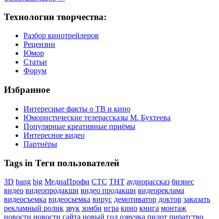
Технологии творчества:
Разбор кинотрейлеров
Рецензии
Юмор
Статьи
Форум
Избранное
Интересные факты о ТВ и кино
Юмористические телерассказы М. Бухтеева
Популярные креативные приёмы
Интересное видео
Партнёры
Tags in Теги пользователей
3D
bang
big
МедиаПрофи
СТС
ТНТ
аудиорассказ
бизнес
видео
видеопродакшн
видео продакшн
видеореклама
видеосъемка
видеосьемка
вирус
демотиватор
доктор
заказать
рекламный ролик
звук
зомби
игра
кино
книга
монтаж
новости
новости сайта
новый год
озвучка
пилот
пиратство