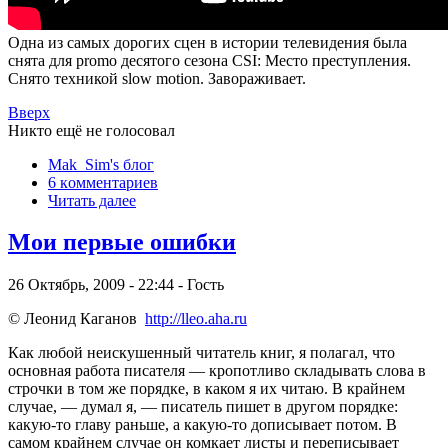
Одна из самых дорогих сцен в истории телевидения была
снята для promo десятого сезона CSI: Место преступления.
Снято техникой slow motion. Завораживает.
Вверх
Никто ещё не голосовал
Mak_Sim's блог
6 кoммeнтаpиев
Читать далее
Мои первые ошибки
26 Октябрь, 2009 - 22:44 - Гость
© Леонид Каганов
http://lleo.aha.ru
Как любой неискушенный читатель книг, я полагал, что
основная работа писателя — кропотливо складывать слова в
строчки в том же порядке, в каком я их читаю. В крайнем
случае, — думал я, — писатель пишет в другом порядке:
какую-то главу раньше, а какую-то дописывает потом. В
самом крайнем случае он комкает листы и переписывает