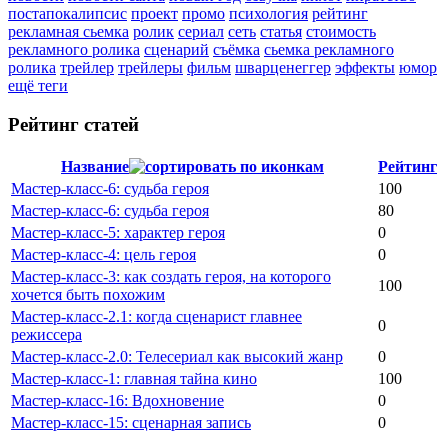
постапокалипсис
проект
промо
психология
рейтинг
рекламная сьемка
ролик
сериал
сеть
статья
стоимость
рекламного ролика
сценарий
съёмка
сьемка рекламного
ролика
трейлер
трейлеры
фильм
шварценеггер
эффекты
юмор
ещё теги
Рейтинг статей
Название
Рейтинг
Мастер-класс-6: судьба героя
100
Мастер-класс-6: судьба героя
80
Мастер-класс-5: характер героя
0
Мастер-класс-4: цель героя
0
Мастер-класс-3: как создать героя, на которого
100
хочется быть похожим
Мастер-класс-2.1: когда сценарист главнее
0
режиссера
Мастер-класс-2.0: Телесериал как высокий жанр
0
Мастер-класс-1: главная тайна кино
100
Мастер-класс-16: Вдохновение
0
Мастер-класс-15: сценарная запись
0