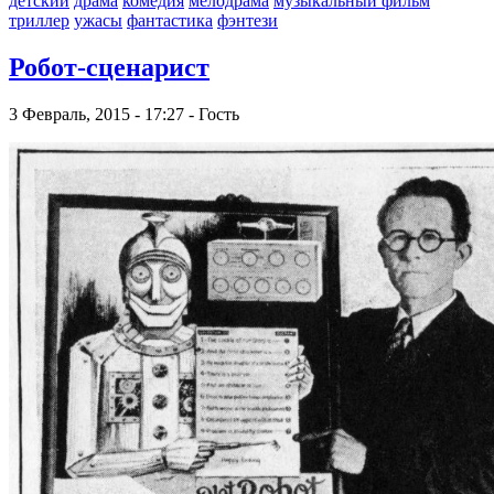
детский
драма
комедия
мелодрама
музыкальный фильм
триллер
ужасы
фантастика
фэнтези
Робот-сценарист
3 Февраль, 2015 - 17:27 - Гость