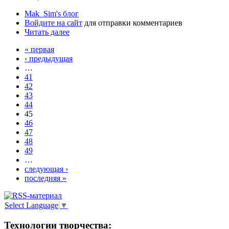
Mak_Sim's блог
Войдите на сайт
для отправки комментариев
Читать далее
« первая
‹ предыдущая
…
41
42
43
44
45
46
47
48
49
…
следующая ›
последняя »
Select Language
▼
Технологии творчества: