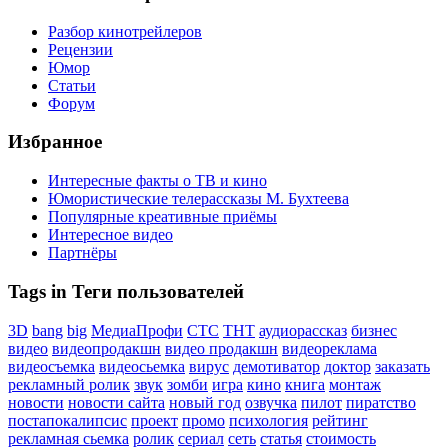
Разбор кинотрейлеров
Рецензии
Юмор
Статьи
Форум
Избранное
Интересные факты о ТВ и кино
Юмористические телерассказы М. Бухтеева
Популярные креативные приёмы
Интересное видео
Партнёры
Tags in Теги пользователей
3D
bang
big
МедиаПрофи
СТС
ТНТ
аудиорассказ
бизнес
видео
видеопродакшн
видео продакшн
видеореклама
видеосъемка
видеосьемка
вирус
демотиватор
доктор
заказать
рекламный ролик
звук
зомби
игра
кино
книга
монтаж
новости
новости сайта
новый год
озвучка
пилот
пиратство
постапокалипсис
проект
промо
психология
рейтинг
рекламная сьемка
ролик
сериал
сеть
статья
стоимость