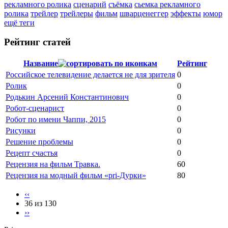
рекламного ролика
сценарий
съёмка
сьемка рекламного
ролика
трейлер
трейлеры
фильм
шварценеггер
эффекты
юмор
ещё теги
Рейтинг статей
Название
Рейтинг
Российское телевидение делается не для зрителя
0
Ролик
0
Родькин Арсений Константинович
0
Робот-сценарист
0
Робот по имени Чаппи, 2015
0
Рисунки
0
Решение проблемы
0
Рецепт счастья
0
Рецензия на фильм Травка.
60
Рецензия на модный фильм «pri-Дурки»
80
‹‹
36 из 130
››