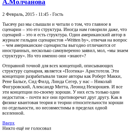
А.Молчанова
2 Февраль, 2015 - 11:45 - Гость
Тысячу раз мы слышали и читали о том, что главное в
сценарии – это его структура. Иногда нам говорили даже, что
сценарий – это и есть структура. Один американский автор в
журнале гильдии сценаристов «Written by», отвечая на вопрос
– чем американские сценаристы выгодно отличаются от
иностранных, несколько самоуверенно заявил, мол, «мы знаем
структуру». Но что именно они «знают»?
Отправной точной для всех концепций, описывающих
структуру сценария, является «Поэтика» Аристотеля. Эти
концепции разрабатывали такие авторы как Роберт Макки,
Рене Бальсе, Сид Филд, Линда Сегер, у нас – Николай
Фигуровский, Александр Митта, Леонид Нехорошев. И все
эти концепции по-своему хороши. У них есть только один
недостаток – почти все они противоречат друг другу. Как в
физике квантовая теория и теории относительности хороши
по отдельности, но несовместимы в пределах одной
вселенной.
Вверх
Никто ещё не голосовал