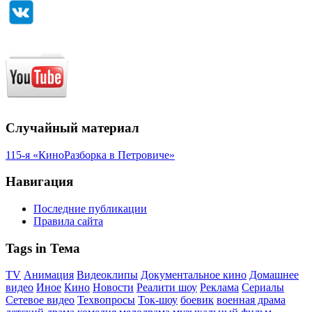
Случайный материал
115-я «КиноРазборка в Петровиче»
Навигация
Последние публикации
Правила сайта
Tags in Тема
TV
Анимация
Видеоклипы
Документальное кино
Домашнее
видео
Иное
Кино
Новости
Реалити шоу
Реклама
Сериалы
Сетевое видео
Техвопросы
Ток-шоу
боевик
военная драма