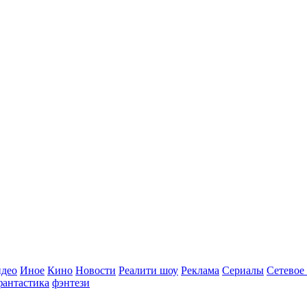
идео
Иное
Кино
Новости
Реалити шоу
Реклама
Сериалы
Сетевое
фантастика
фэнтези