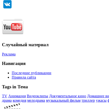
Случайный материал
Реклама
Навигация
Последние публикации
Правила сайта
Tags in Тема
TV
Анимация
Видеоклипы
Документальное кино
Домашнее в
драма
комедия
мелодрама
музыкальный фильм
триллер
ужасы