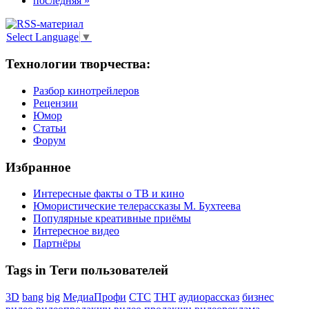
последняя »
Select Language
▼
Технологии творчества:
Разбор кинотрейлеров
Рецензии
Юмор
Статьи
Форум
Избранное
Интересные факты о ТВ и кино
Юмористические телерассказы М. Бухтеева
Популярные креативные приёмы
Интересное видео
Партнёры
Tags in Теги пользователей
3D
bang
big
МедиаПрофи
СТС
ТНТ
аудиорассказ
бизнес