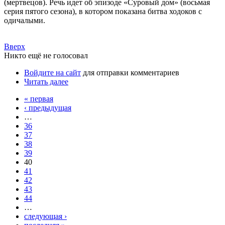
(мертвецов). Речь идет об эпизоде «Суровый дом» (восьмая
серия пятого сезона), в котором показана битва ходоков с
одичалыми.
Вверх
Никто ещё не голосовал
Войдите на сайт
для отправки комментариев
Читать далее
« первая
‹ предыдущая
…
36
37
38
39
40
41
42
43
44
…
следующая ›