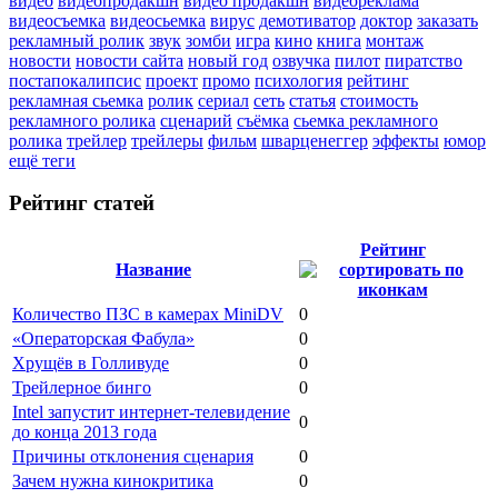
видео
видеопродакшн
видео продакшн
видеореклама
видеосъемка
видеосьемка
вирус
демотиватор
доктор
заказать
рекламный ролик
звук
зомби
игра
кино
книга
монтаж
новости
новости сайта
новый год
озвучка
пилот
пиратство
постапокалипсис
проект
промо
психология
рейтинг
рекламная сьемка
ролик
сериал
сеть
статья
стоимость
рекламного ролика
сценарий
съёмка
сьемка рекламного
ролика
трейлер
трейлеры
фильм
шварценеггер
эффекты
юмор
ещё теги
Рейтинг статей
Рейтинг
Название
Количество ПЗС в камерах MiniDV
0
«Операторская Фабула»
0
Хрущёв в Голливуде
0
Трейлерное бинго
0
Intel запустит интернет-телевидение
0
до конца 2013 года
Причины отклонения сценария
0
Зачем нужна кинокритика
0