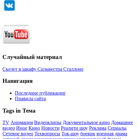
Случайный материал
Скелет в шкафу Сильвестра Сталлоне
Навигация
Последние публикации
Правила сайта
Tags in Тема
TV
Анимация
Видеоклипы
Документальное кино
Домашнее
видео
Иное
Кино
Новости
Реалити шоу
Реклама
Сериалы
Сетевое видео
Техвопросы
Ток-шоу
боевик
военная драма