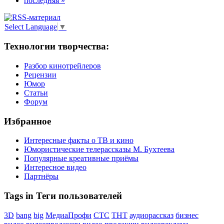
последняя »
Select Language
▼
Технологии творчества:
Разбор кинотрейлеров
Рецензии
Юмор
Статьи
Форум
Избранное
Интересные факты о ТВ и кино
Юмористические телерассказы М. Бухтеева
Популярные креативные приёмы
Интересное видео
Партнёры
Tags in Теги пользователей
3D
bang
big
МедиаПрофи
СТС
ТНТ
аудиорассказ
бизнес