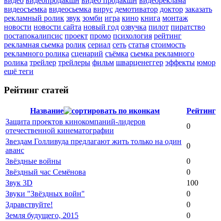
видео
видеопродакшн
видео продакшн
видеореклама
видеосъемка
видеосьемка
вирус
демотиватор
доктор
заказать
рекламный ролик
звук
зомби
игра
кино
книга
монтаж
новости
новости сайта
новый год
озвучка
пилот
пиратство
постапокалипсис
проект
промо
психология
рейтинг
рекламная сьемка
ролик
сериал
сеть
статья
стоимость
рекламного ролика
сценарий
съёмка
сьемка рекламного
ролика
трейлер
трейлеры
фильм
шварценеггер
эффекты
юмор
ещё теги
Рейтинг статей
Название
Рейтинг
Защита проектов кинокомпаний-лидеров
0
отечественной кинематографии
Звездам Голливуда предлагают жить только на один
0
аванс
Звёздные войны
0
Звёздный час Семёнова
0
Звук 3D
100
Звуки "Звёздных войн"
0
Здравствуйте!
0
Земля будущего, 2015
0