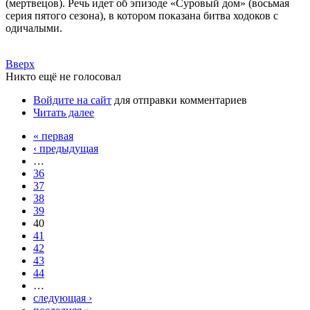
(мертвецов). Речь идет об эпизоде «Суровый дом» (восьмая
серия пятого сезона), в котором показана битва ходоков с
одичалыми.
Вверх
Никто ещё не голосовал
Войдите на сайт
для отправки комментариев
Читать далее
« первая
‹ предыдущая
…
36
37
38
39
40
41
42
43
44
…
следующая ›