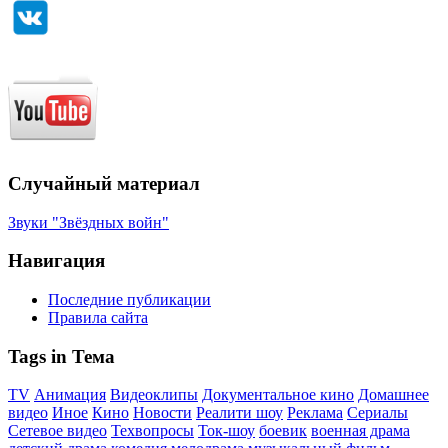
Случайный материал
Звуки "Звёздных войн"
Навигация
Последние публикации
Правила сайта
Tags in Тема
TV
Анимация
Видеоклипы
Документальное кино
Домашнее
видео
Иное
Кино
Новости
Реалити шоу
Реклама
Сериалы
Сетевое видео
Техвопросы
Ток-шоу
боевик
военная драма