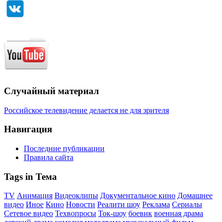
Случайный материал
Российское телевидение делается не для зрителя
Навигация
Последние публикации
Правила сайта
Tags in Тема
TV
Анимация
Видеоклипы
Документальное кино
Домашнее
видео
Иное
Кино
Новости
Реалити шоу
Реклама
Сериалы
Сетевое видео
Техвопросы
Ток-шоу
боевик
военная драма