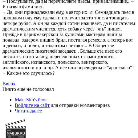
-- Послушайте, да вы перечисляете пьесы, принадлежащие...--
Я назвал фамилию.
-- Да, они принадлежали ему, а автор их--я. Семнадцать пьес в
прошлом году ему сделал и получил за это триста тридцать
четыре рубля. А он на каждой сотни наживает, да и писателем
драматическим числится, хотя собаку через "ять" пишет.
Прежде в парикмахерской за кулисами мастерам щипцы
подавал, задаром нищих брил, постигая ремесло, а теперь вот
и деньги, и почет, и талантом считают... В Обществе
драматических писателей заседает... Больше ста пьес его
числится по каталогу, переведенных с французского,
английского, испанского, польского, венгерского,
итальянского и пр. и пр. А все они переведены с "арапского"!
-- Как же это случилось?
Вверх
Никто ещё не голосовал
Mak_Sim's блог
Войдите на сайт
для отправки комментариев
Читать далее