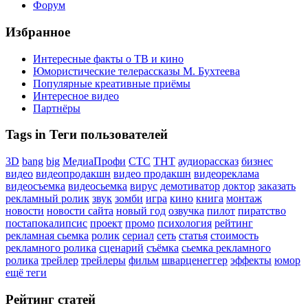
Форум
Избранное
Интересные факты о ТВ и кино
Юмористические телерассказы М. Бухтеева
Популярные креативные приёмы
Интересное видео
Партнёры
Tags in Теги пользователей
3D
bang
big
МедиаПрофи
СТС
ТНТ
аудиорассказ
бизнес
видео
видеопродакшн
видео продакшн
видеореклама
видеосъемка
видеосьемка
вирус
демотиватор
доктор
заказать
рекламный ролик
звук
зомби
игра
кино
книга
монтаж
новости
новости сайта
новый год
озвучка
пилот
пиратство
постапокалипсис
проект
промо
психология
рейтинг
рекламная сьемка
ролик
сериал
сеть
статья
стоимость
рекламного ролика
сценарий
съёмка
сьемка рекламного
ролика
трейлер
трейлеры
фильм
шварценеггер
эффекты
юмор
ещё теги
Рейтинг статей