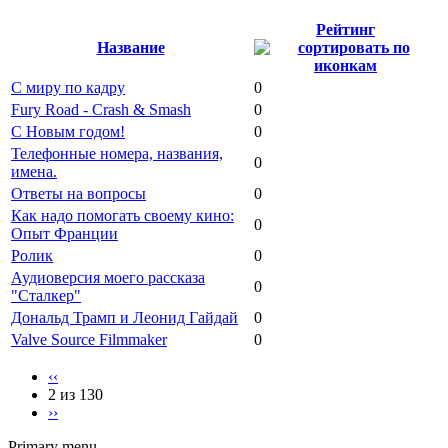
Рейтинг
Название
С миру по кадру
0
Fury Road - Crash & Smash
0
С Новым годом!
0
Телефонные номера, названия,
0
имена.
Ответы на вопросы
0
Как надо помогать своему кино:
0
Опыт Франции
Ролик
0
Аудиоверсия моего рассказа
0
"Сталкер"
Дональд Трамп и Леонид Гайдай
0
Valve Source Filmmaker
0
‹‹
2 из 130
››
Primary menu