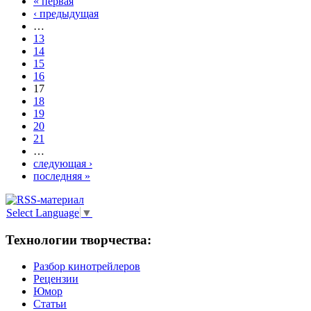
« первая
‹ предыдущая
…
13
14
15
16
17
18
19
20
21
…
следующая ›
последняя »
Select Language
▼
Технологии творчества:
Разбор кинотрейлеров
Рецензии
Юмор
Статьи