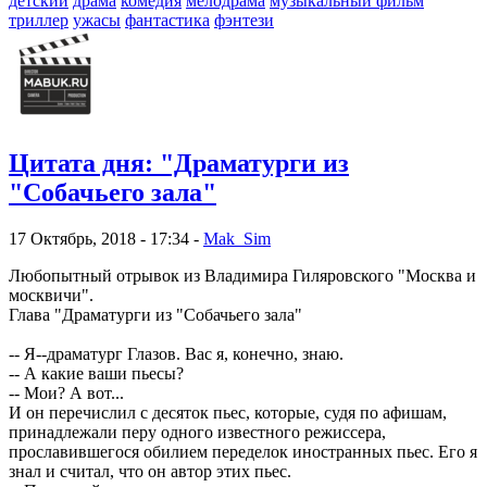
детский
драма
комедия
мелодрама
музыкальный фильм
триллер
ужасы
фантастика
фэнтези
Цитата дня: "Драматурги из
"Собачьего зала"
17 Октябрь, 2018 - 17:34 -
Mak_Sim
Любопытный отрывок из Владимира Гиляровского "Москва и
москвичи".
Глава "Драматурги из "Собачьего зала"
-- Я--драматург Глазов. Вас я, конечно, знаю.
-- А какие ваши пьесы?
-- Мои? А вот...
И он перечислил с десяток пьес, которые, судя по афишам,
принадлежали перу одного известного режиссера,
прославившегося обилием переделок иностранных пьес. Его я
знал и считал, что он автор этих пьес.