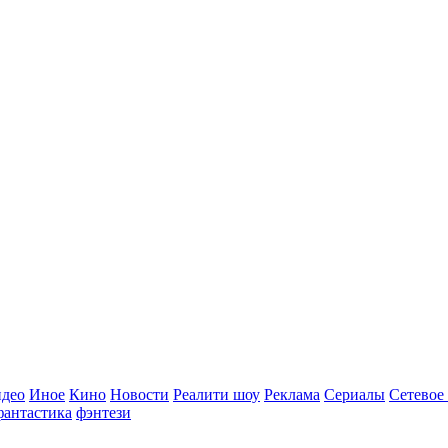
идео
Иное
Кино
Новости
Реалити шоу
Реклама
Сериалы
Сетевое
фантастика
фэнтези