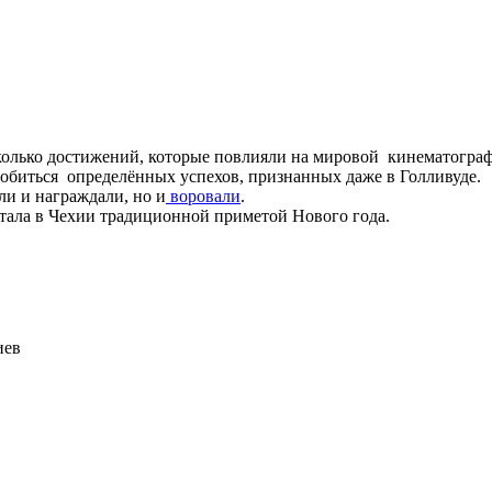
сколько достижений, которые повлияли на мировой кинематогра
добиться определённых успехов, признанных даже в Голливуде.
ли и награждали, но и
воровали
.
стала в Чехии традиционной приметой Нового года.
иев