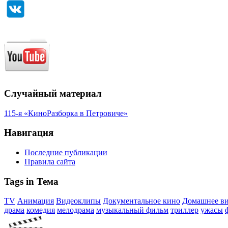
Случайный материал
115-я «КиноРазборка в Петровиче»
Навигация
Последние публикации
Правила сайта
Tags in Тема
TV
Анимация
Видеоклипы
Документальное кино
Домашнее в
драма
комедия
мелодрама
музыкальный фильм
триллер
ужасы