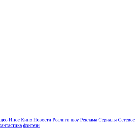
идео
Иное
Кино
Новости
Реалити шоу
Реклама
Сериалы
Сетевое
фантастика
фэнтези