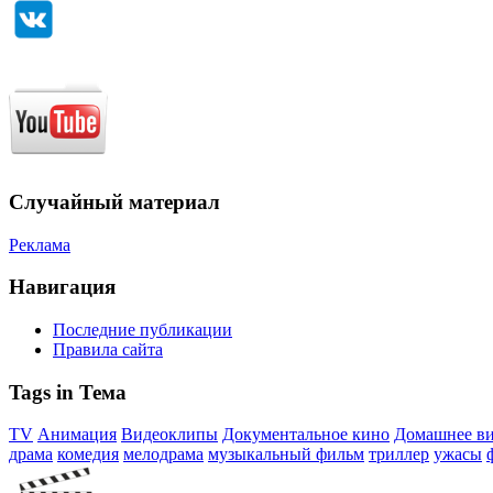
Случайный материал
Реклама
Навигация
Последние публикации
Правила сайта
Tags in Тема
TV
Анимация
Видеоклипы
Документальное кино
Домашнее в
драма
комедия
мелодрама
музыкальный фильм
триллер
ужасы