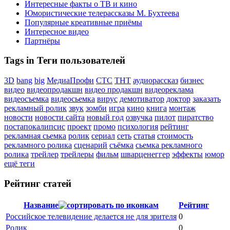
Интересные факты о ТВ и кино
Юмористические телерассказы М. Бухтеева
Популярные креативные приёмы
Интересное видео
Партнёры
Tags in Теги пользователей
3D
bang
big
МедиаПрофи
СТС
ТНТ
аудиорассказ
бизнес
видео
видеопродакшн
видео продакшн
видеореклама
видеосъемка
видеосьемка
вирус
демотиватор
доктор
заказать
рекламный ролик
звук
зомби
игра
кино
книга
монтаж
новости
новости сайта
новый год
озвучка
пилот
пиратство
постапокалипсис
проект
промо
психология
рейтинг
рекламная сьемка
ролик
сериал
сеть
статья
стоимость
рекламного ролика
сценарий
съёмка
сьемка рекламного
ролика
трейлер
трейлеры
фильм
шварценеггер
эффекты
юмор
ещё теги
Рейтинг статей
Название
Рейтинг
Российское телевидение делается не для зрителя
0
Ролик
0