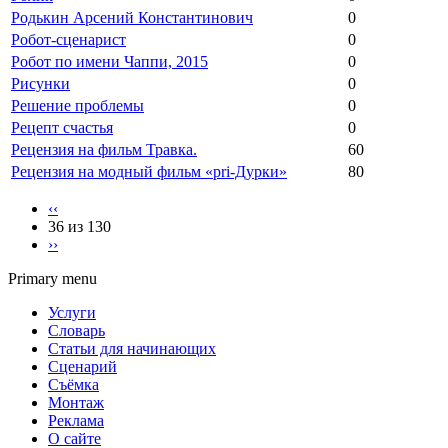
Родькин Арсений Константинович
0
Робот-сценарист
0
Робот по имени Чаппи, 2015
0
Рисунки
0
Решение проблемы
0
Рецепт счастья
0
Рецензия на фильм Травка.
60
Рецензия на модный фильм «pri-Дурки»
80
‹‹
36 из 130
››
Primary menu
Услуги
Словарь
Статьи для начинающих
Сценарий
Съёмка
Монтаж
Реклама
О сайте