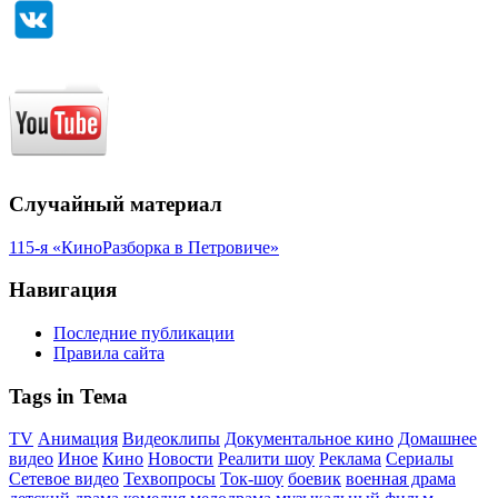
Случайный материал
115-я «КиноРазборка в Петровиче»
Навигация
Последние публикации
Правила сайта
Tags in Тема
TV
Анимация
Видеоклипы
Документальное кино
Домашнее
видео
Иное
Кино
Новости
Реалити шоу
Реклама
Сериалы
Сетевое видео
Техвопросы
Ток-шоу
боевик
военная драма