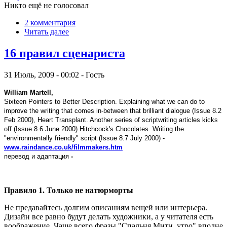
Никто ещё не голосовал
2 комментария
Читать далее
16 правил сценариста
31 Июль, 2009 - 00:02 - Гость
William Martell,
Sixteen Pointers to Better Description. Explaining what we can do to
improve the writing that comes in-between that brilliant dialogue (Issue 8.2
Feb 2000), Heart Transplant. Another series of scriptwriting articles kicks
off (Issue 8.6 June 2000) Hitchcock's Chocolates. Writing the
"environmentally friendly" script (Issue 8.7 July 2000) -
www.raindance.co.uk/filmmakers.htm
перевод
и
адаптация
-
Правило 1. Только не натюрморты
Не предавайтесь долгим описаниям вещей или интерьера.
Дизайн все равно будут делать художники, а у читателя есть
воображение. Чаще всего фразы "Спальня Мити, утро" вполне