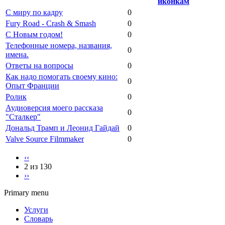
С миру по кадру
0
Fury Road - Crash & Smash
0
С Новым годом!
0
Телефонные номера, названия,
0
имена.
Ответы на вопросы
0
Как надо помогать своему кино:
0
Опыт Франции
Ролик
0
Аудиоверсия моего рассказа
0
"Сталкер"
Дональд Трамп и Леонид Гайдай
0
Valve Source Filmmaker
0
‹‹
2 из 130
››
Primary menu
Услуги
Словарь