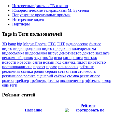
Интересные факты о ТВ и кино
Юмористические телерассказы М. Бухтеева
Популярные креативные приёмы
Интересное видео
Партнёры
Tags in Теги пользователей
3D
bang
big
МедиаПрофи
СТС
ТНТ
аудиорассказ
бизнес
видео
видеопродакшн
видео продакшн
видеореклама
видеосъемка
видеосьемка
вирус
демотиватор
доктор
заказать
рекламный ролик
звук
зомби
игра
кино
книга
монтаж
новости
новости сайта
новый год
озвучка
пилот
пиратство
постапокалипсис
проект
промо
психология
рейтинг
рекламная сьемка
ролик
сериал
сеть
статья
стоимость
рекламного ролика
сценарий
съёмка
сьемка рекламного
ролика
трейлер
трейлеры
фильм
шварценеггер
эффекты
юмор
ещё теги
Рейтинг статей
Рейтинг
Название