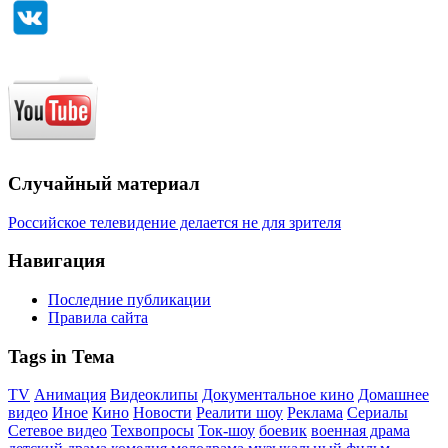
Случайный материал
Российское телевидение делается не для зрителя
Навигация
Последние публикации
Правила сайта
Tags in Тема
TV
Анимация
Видеоклипы
Документальное кино
Домашнее
видео
Иное
Кино
Новости
Реалити шоу
Реклама
Сериалы
Сетевое видео
Техвопросы
Ток-шоу
боевик
военная драма