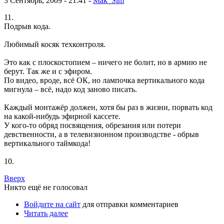
3 Сентябрь, 2009 - 21:41 -
Mak_Sim
11.
Подрыв кода.
Любимый косяк техконтроля.
Это как с плоскостопием – ничего не болит, но в армию не
берут. Так же и с эфиром.
По видео, вроде, всё ОК, но лампочка вертикального кода
мигнула – всё, надо код заново писать.
Каждый монтажёр должен, хотя бы раз в жизни, порвать код
на какой-нибудь эфирной кассете.
У кого-то обряд посвящения, обрезания или потери
девственности, а в телевизионном производстве - обрыв
вертикального таймкода!
10.
Вверх
Никто ещё не голосовал
Войдите на сайт
для отправки комментариев
Читать далее