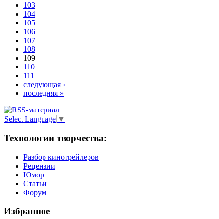
103
104
105
106
107
108
109
110
111
следующая ›
последняя »
Select Language
▼
Технологии творчества:
Разбор кинотрейлеров
Рецензии
Юмор
Статьи
Форум
Избранное