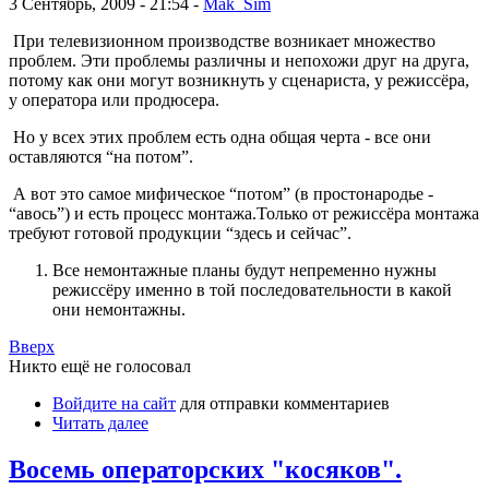
3 Сентябрь, 2009 - 21:54 -
Mak_Sim
При телевизионном производстве возникает множество
проблем. Эти проблемы различны и непохожи друг на друга,
потому как они могут возникнуть у сценариста, у режиссёра,
у оператора или продюсера.
Но у всех этих проблем есть одна общая черта - все они
оставляются “на потом”.
А вот это самое мифическое “потом” (в простонародье -
“авось”) и есть процесс монтажа.
Только от режиссёра монтажа
требуют готовой продукции “здесь и сейчас”.
Все немонтажные планы будут непременно нужны
режиссёру именно в той последовательности в какой
они немонтажны.
Вверх
Никто ещё не голосовал
Войдите на сайт
для отправки комментариев
Читать далее
Восемь операторских "косяков".